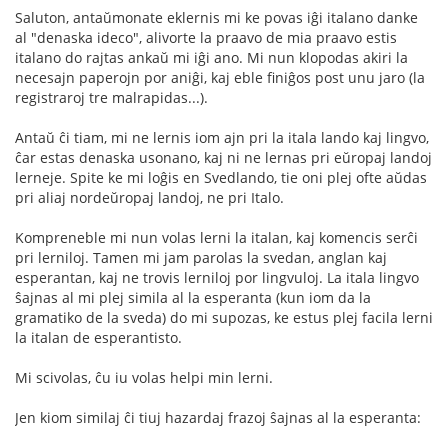
Saluton, antaŭmonate eklernis mi ke povas iĝi italano danke
al "denaska ideco", alivorte la praavo de mia praavo estis
italano do rajtas ankaŭ mi iĝi ano. Mi nun klopodas akiri la
necesajn paperojn por aniĝi, kaj eble finiĝos post unu jaro (la
registraroj tre malrapidas...).
Antaŭ ĉi tiam, mi ne lernis iom ajn pri la itala lando kaj lingvo,
ĉar estas denaska usonano, kaj ni ne lernas pri eŭropaj landoj
lerneje. Spite ke mi loĝis en Svedlando, tie oni plej ofte aŭdas
pri aliaj nordeŭropaj landoj, ne pri Italo.
Kompreneble mi nun volas lerni la italan, kaj komencis serĉi
pri lerniloj. Tamen mi jam parolas la svedan, anglan kaj
esperantan, kaj ne trovis lerniloj por lingvuloj. La itala lingvo
ŝajnas al mi plej simila al la esperanta (kun iom da la
gramatiko de la sveda) do mi supozas, ke estus plej facila lerni
la italan de esperantisto.
Mi scivolas, ĉu iu volas helpi min lerni.
Jen kiom similaj ĉi tiuj hazardaj frazoj ŝajnas al la esperanta: