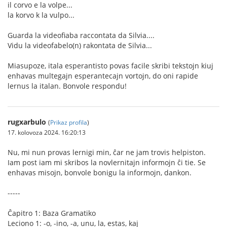
il corvo e la volpe...
la korvo k la vulpo...
Guarda la videofiaba raccontata da Silvia....
Vidu la videofabelo(n) rakontata de Silvia...
Miasupoze, itala esperantisto povas facile skribi tekstojn kiuj
enhavas multegajn esperantecajn vortojn, do oni rapide
lernus la italan. Bonvole respondu!
rugxarbulo
(
Prikaz profila
)
17. kolovoza 2024. 16:20:13
Nu, mi nun provas lernigi min, ĉar ne jam trovis helpiston.
Iam post iam mi skribos la novlernitajn informojn ĉi tie. Se
enhavas misojn, bonvole bonigu la informojn, dankon.
-----
Ĉapitro 1: Baza Gramatiko
Leciono 1: -o, -ino, -a, unu, la, estas, kaj