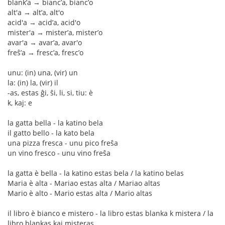
blank’a → bianc’a, bianc’o
alt'a → alt’a, alt'o
acid'a → acid’a, acid'o
mister'a → mister’a, mister’o
avar'a → avar’a, avar'o
freŝ’a → fresc’a, fresc’o
unu: (in) una, (vir) un
la: (in) la, (vir) il
-as, estas ĝi, ŝi, li, si, tiu: è
k, kaj: e
la gatta bella - la katino bela
il gatto bello - la kato bela
una pizza fresca - unu pico freŝa
un vino fresco - unu vino freŝa
la gatta è bella - la katino estas bela / la katino belas
Maria è alta - Mariao estas alta / Mariao altas
Mario è alto - Mario estas alta / Mario altas
il libro è bianco e mistero - la libro estas blanka k mistera / la
libro blankas kaj misteras