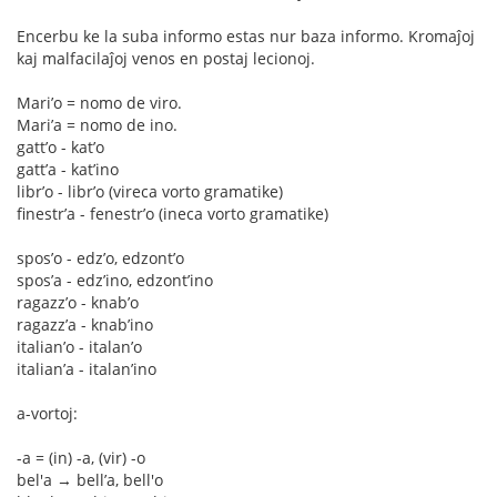
Encerbu ke la suba informo estas nur baza informo. Kromaĵoj
kaj malfacilaĵoj venos en postaj lecionoj.
Mari’o = nomo de viro.
Mari’a = nomo de ino.
gatt’o - kat’o
gatt’a - kat’ino
libr’o - libr’o (vireca vorto gramatike)
finestr’a - fenestr’o (ineca vorto gramatike)
spos’o - edz’o, edzont’o
spos’a - edz’ino, edzont’ino
ragazz’o - knab’o
ragazz’a - knab’ino
italian’o - italan’o
italian’a - italan’ino
a-vortoj:
-a = (in) -a, (vir) -o
bel'a → bell’a, bell'o