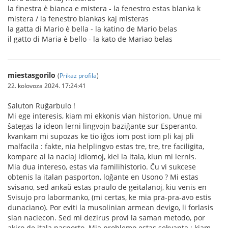
la finestra è bianca e mistera - la fenestro estas blanka k
mistera / la fenestro blankas kaj misteras
la gatta di Mario è bella - la katino de Mario belas
il gatto di Maria è bello - la kato de Mariao belas
miestasgorilo
(
Prikaz profila
)
22. kolovoza 2024. 17:24:41
Saluton Ruĝarbulo !
Mi ege interesis, kiam mi ekkonis vian historion. Unue mi
ŝategas la ideon lerni lingvojn baziĝante sur Esperanto,
kvankam mi supozas ke tio iĝos iom post iom pli kaj pli
malfacila : fakte, nia helplingvo estas tre, tre, tre faciligita,
kompare al la naciaj idiomoj, kiel la itala, kiun mi lernis.
Mia dua intereso, estas via familihistorio. Ĉu vi sukcese
obtenis la italan pasporton, loĝante en Usono ? Mi estas
svisano, sed ankaŭ estas praulo de geitalanoj, kiu venis en
Svisujo pro labormanko, (mi certas, ke mia pra-pra-avo estis
dunaciano). Por eviti la musolinian armean devigo, li forlasis
sian naciecon. Sed mi dezirus provi la saman metodo, por
akiro de itala pasporto. Mia problemo estas sekvanta : kiam