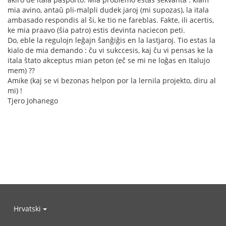
mia avino, antaŭ pli-malpli dudek jaroj (mi supozas), la itala
ambasado respondis al ŝi, ke tio ne fareblas. Fakte, ili acertis,
ke mia praavo (ŝia patro) estis devinta naciecon peti.
Do, eble la regulojn leĝajn ŝanĝiĝis en la lastjaroj. Tio estas la
kialo de mia demando : ĉu vi sukccesis, kaj ĉu vi pensas ke la
itala ŝtato akceptus mian peton (eĉ se mi ne loĝas en Italujo
mem) ??
Amike (kaj se vi bezonas helpon por la lernila projekto, diru al
mi) !
Tjero Johanego
Hrvatski