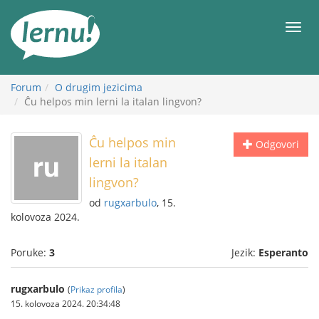
Sadržaj
Meni
Forum
O drugim jezicima
Ĉu helpos min lerni la italan lingvon?
Ĉu helpos min
Odgovori
lerni la italan
lingvon?
od
rugxarbulo
, 15.
kolovoza 2024.
Poruke:
3
Jezik:
Esperanto
rugxarbulo
(
Prikaz profila
)
15. kolovoza 2024. 20:34:48