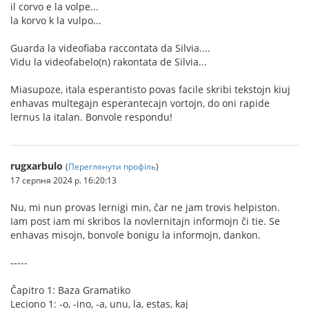
il corvo e la volpe...
la korvo k la vulpo...
Guarda la videofiaba raccontata da Silvia....
Vidu la videofabelo(n) rakontata de Silvia...
Miasupoze, itala esperantisto povas facile skribi tekstojn kiuj
enhavas multegajn esperantecajn vortojn, do oni rapide
lernus la italan. Bonvole respondu!
rugxarbulo
(
Переглянути профіль
)
17 серпня 2024 р. 16:20:13
Nu, mi nun provas lernigi min, ĉar ne jam trovis helpiston.
Iam post iam mi skribos la novlernitajn informojn ĉi tie. Se
enhavas misojn, bonvole bonigu la informojn, dankon.
-----
Ĉapitro 1: Baza Gramatiko
Leciono 1: -o, -ino, -a, unu, la, estas, kaj