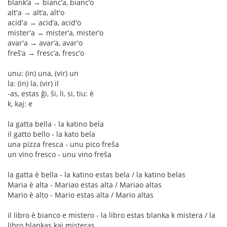
blank’a → bianc’a, bianc’o
alt'a → alt’a, alt'o
acid'a → acid’a, acid'o
mister'a → mister’a, mister’o
avar'a → avar’a, avar'o
freŝ’a → fresc’a, fresc’o
unu: (in) una, (vir) un
la: (in) la, (vir) il
-as, estas ĝi, ŝi, li, si, tiu: è
k, kaj: e
la gatta bella - la katino bela
il gatto bello - la kato bela
una pizza fresca - unu pico freŝa
un vino fresco - unu vino freŝa
la gatta è bella - la katino estas bela / la katino belas
Maria è alta - Mariao estas alta / Mariao altas
Mario è alto - Mario estas alta / Mario altas
il libro è bianco e mistero - la libro estas blanka k mistera / la
libro blankas kaj misteras