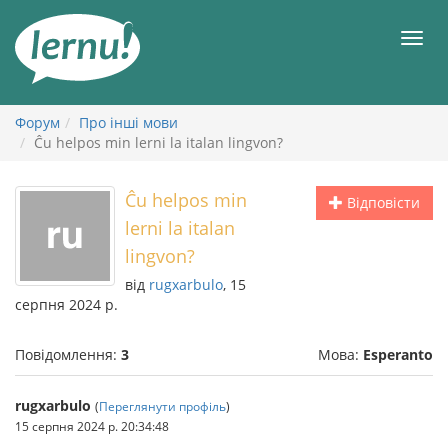
До
змісту
Мен
Форум
Про інші мови
Ĉu helpos min lerni la italan lingvon?
Ĉu helpos min
Відповісти
lerni la italan
lingvon?
від
rugxarbulo
, 15
серпня 2024 р.
Повідомлення:
3
Мова:
Esperanto
rugxarbulo
(
Переглянути профіль
)
15 серпня 2024 р. 20:34:48