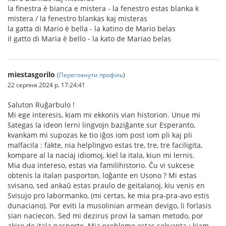
la finestra è bianca e mistera - la fenestro estas blanka k
mistera / la fenestro blankas kaj misteras
la gatta di Mario è bella - la katino de Mario belas
il gatto di Maria è bello - la kato de Mariao belas
miestasgorilo
(
Переглянути профіль
)
22 серпня 2024 р. 17:24:41
Saluton Ruĝarbulo !
Mi ege interesis, kiam mi ekkonis vian historion. Unue mi
ŝategas la ideon lerni lingvojn baziĝante sur Esperanto,
kvankam mi supozas ke tio iĝos iom post iom pli kaj pli
malfacila : fakte, nia helplingvo estas tre, tre, tre faciligita,
kompare al la naciaj idiomoj, kiel la itala, kiun mi lernis.
Mia dua intereso, estas via familihistorio. Ĉu vi sukcese
obtenis la italan pasporton, loĝante en Usono ? Mi estas
svisano, sed ankaŭ estas praulo de geitalanoj, kiu venis en
Svisujo pro labormanko, (mi certas, ke mia pra-pra-avo estis
dunaciano). Por eviti la musolinian armean devigo, li forlasis
sian naciecon. Sed mi dezirus provi la saman metodo, por
akiro de itala pasporto. Mia problemo estas sekvanta : kiam