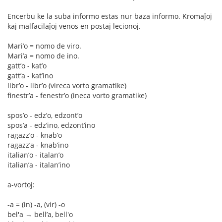
Encerbu ke la suba informo estas nur baza informo. Kromaĵoj
kaj malfacilaĵoj venos en postaj lecionoj.
Mari’o = nomo de viro.
Mari’a = nomo de ino.
gatt’o - kat’o
gatt’a - kat’ino
libr’o - libr’o (vireca vorto gramatike)
finestr’a - fenestr’o (ineca vorto gramatike)
spos’o - edz’o, edzont’o
spos’a - edz’ino, edzont’ino
ragazz’o - knab’o
ragazz’a - knab’ino
italian’o - italan’o
italian’a - italan’ino
a-vortoj:
-a = (in) -a, (vir) -o
bel'a → bell’a, bell'o