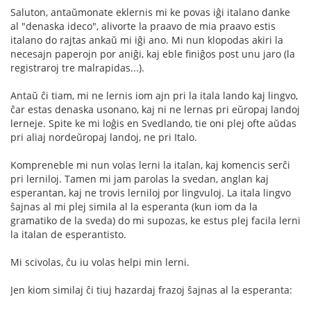
Saluton, antaŭmonate eklernis mi ke povas iĝi italano danke
al "denaska ideco", alivorte la praavo de mia praavo estis
italano do rajtas ankaŭ mi iĝi ano. Mi nun klopodas akiri la
necesajn paperojn por aniĝi, kaj eble finiĝos post unu jaro (la
registraroj tre malrapidas...).
Antaŭ ĉi tiam, mi ne lernis iom ajn pri la itala lando kaj lingvo,
ĉar estas denaska usonano, kaj ni ne lernas pri eŭropaj landoj
lerneje. Spite ke mi loĝis en Svedlando, tie oni plej ofte aŭdas
pri aliaj nordeŭropaj landoj, ne pri Italo.
Kompreneble mi nun volas lerni la italan, kaj komencis serĉi
pri lerniloj. Tamen mi jam parolas la svedan, anglan kaj
esperantan, kaj ne trovis lerniloj por lingvuloj. La itala lingvo
ŝajnas al mi plej simila al la esperanta (kun iom da la
gramatiko de la sveda) do mi supozas, ke estus plej facila lerni
la italan de esperantisto.
Mi scivolas, ĉu iu volas helpi min lerni.
Jen kiom similaj ĉi tiuj hazardaj frazoj ŝajnas al la esperanta: