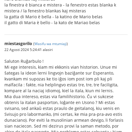
la finestra è bianca e mistera - la fenestro estas blanka k
mistera / la fenestro blankas kaj misteras
la gatta di Mario è bella - la katino de Mario belas
il gatto di Maria è bello - la kato de Mariao belas
miestasgorilo
(
Wasifu wa mtumiaji
)
22 Agosti 2024 5:24:41 alasiri
Saluton Ruĝarbulo !
Mi ege interesis, kiam mi ekkonis vian historion. Unue mi
ŝategas la ideon lerni lingvojn baziĝante sur Esperanto,
kvankam mi supozas ke tio iĝos iom post iom pli kaj pli
malfacila : fakte, nia helplingvo estas tre, tre, tre faciligita,
kompare al la naciaj idiomoj, kiel la itala, kiun mi lernis.
Mia dua intereso, estas via familihistorio. Ĉu vi sukcese
obtenis la italan pasporton, loĝante en Usono ? Mi estas
svisano, sed ankaŭ estas praulo de geitalanoj, kiu venis en
Svisujo pro labormanko, (mi certas, ke mia pra-pra-avo estis
dunaciano). Por eviti la musolinian armean devigo, li forlasis
sian naciecon. Sed mi dezirus provi la saman metodo, por
akiro de itala pasporto. Mia problemo estas sekvanta : kiam