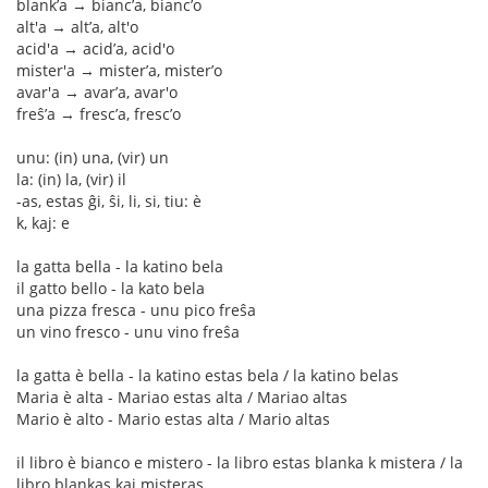
blank’a → bianc’a, bianc’o
alt'a → alt’a, alt'o
acid'a → acid’a, acid'o
mister'a → mister’a, mister’o
avar'a → avar’a, avar'o
freŝ’a → fresc’a, fresc’o
unu: (in) una, (vir) un
la: (in) la, (vir) il
-as, estas ĝi, ŝi, li, si, tiu: è
k, kaj: e
la gatta bella - la katino bela
il gatto bello - la kato bela
una pizza fresca - unu pico freŝa
un vino fresco - unu vino freŝa
la gatta è bella - la katino estas bela / la katino belas
Maria è alta - Mariao estas alta / Mariao altas
Mario è alto - Mario estas alta / Mario altas
il libro è bianco e mistero - la libro estas blanka k mistera / la
libro blankas kaj misteras