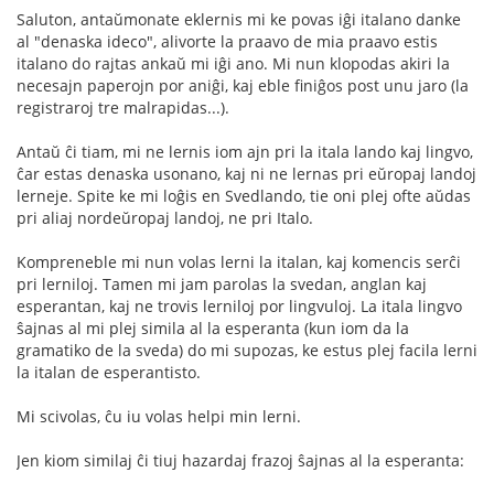
Saluton, antaŭmonate eklernis mi ke povas iĝi italano danke
al "denaska ideco", alivorte la praavo de mia praavo estis
italano do rajtas ankaŭ mi iĝi ano. Mi nun klopodas akiri la
necesajn paperojn por aniĝi, kaj eble finiĝos post unu jaro (la
registraroj tre malrapidas...).
Antaŭ ĉi tiam, mi ne lernis iom ajn pri la itala lando kaj lingvo,
ĉar estas denaska usonano, kaj ni ne lernas pri eŭropaj landoj
lerneje. Spite ke mi loĝis en Svedlando, tie oni plej ofte aŭdas
pri aliaj nordeŭropaj landoj, ne pri Italo.
Kompreneble mi nun volas lerni la italan, kaj komencis serĉi
pri lerniloj. Tamen mi jam parolas la svedan, anglan kaj
esperantan, kaj ne trovis lerniloj por lingvuloj. La itala lingvo
ŝajnas al mi plej simila al la esperanta (kun iom da la
gramatiko de la sveda) do mi supozas, ke estus plej facila lerni
la italan de esperantisto.
Mi scivolas, ĉu iu volas helpi min lerni.
Jen kiom similaj ĉi tiuj hazardaj frazoj ŝajnas al la esperanta: