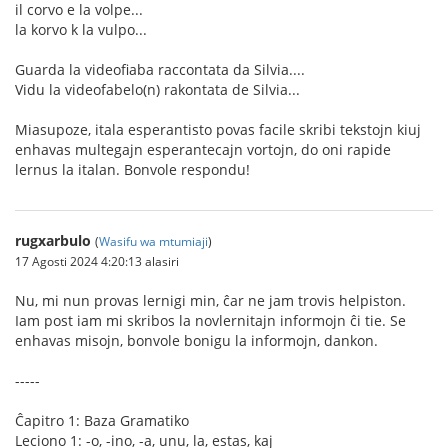
il corvo e la volpe...
la korvo k la vulpo...
Guarda la videofiaba raccontata da Silvia....
Vidu la videofabelo(n) rakontata de Silvia...
Miasupoze, itala esperantisto povas facile skribi tekstojn kiuj
enhavas multegajn esperantecajn vortojn, do oni rapide
lernus la italan. Bonvole respondu!
rugxarbulo
(
Wasifu wa mtumiaji
)
17 Agosti 2024 4:20:13 alasiri
Nu, mi nun provas lernigi min, ĉar ne jam trovis helpiston.
Iam post iam mi skribos la novlernitajn informojn ĉi tie. Se
enhavas misojn, bonvole bonigu la informojn, dankon.
-----
Ĉapitro 1: Baza Gramatiko
Leciono 1: -o, -ino, -a, unu, la, estas, kaj