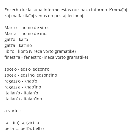
Encerbu ke la suba informo estas nur baza informo. Kromaĵoj
kaj malfacilaĵoj venos en postaj lecionoj.
Mari’o = nomo de viro.
Mari’a = nomo de ino.
gatt’o - kat’o
gatt’a - kat’ino
libr’o - libr’o (vireca vorto gramatike)
finestr’a - fenestr’o (ineca vorto gramatike)
spos’o - edz’o, edzont’o
spos’a - edz’ino, edzont’ino
ragazz’o - knab’o
ragazz’a - knab’ino
italian’o - italan’o
italian’a - italan’ino
a-vortoj:
-a = (in) -a, (vir) -o
bel'a → bell’a, bell'o