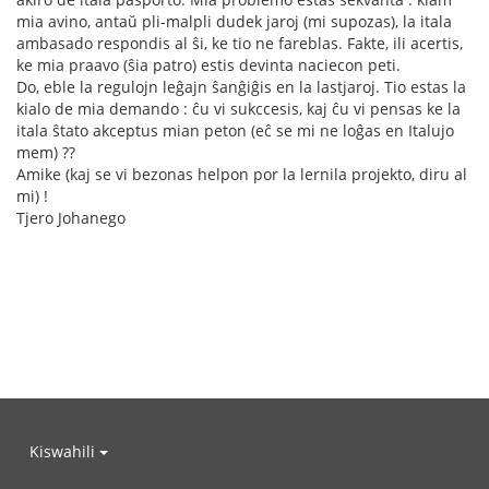
mia avino, antaŭ pli-malpli dudek jaroj (mi supozas), la itala
ambasado respondis al ŝi, ke tio ne fareblas. Fakte, ili acertis,
ke mia praavo (ŝia patro) estis devinta naciecon peti.
Do, eble la regulojn leĝajn ŝanĝiĝis en la lastjaroj. Tio estas la
kialo de mia demando : ĉu vi sukccesis, kaj ĉu vi pensas ke la
itala ŝtato akceptus mian peton (eĉ se mi ne loĝas en Italujo
mem) ??
Amike (kaj se vi bezonas helpon por la lernila projekto, diru al
mi) !
Tjero Johanego
Kiswahili