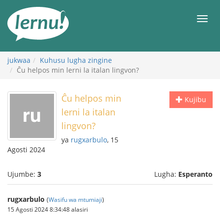
Kwa
maudhui
orod
jukwaa
Kuhusu lugha zingine
Ĉu helpos min lerni la italan lingvon?
Ĉu helpos min
Kujibu
lerni la italan
lingvon?
ya
rugxarbulo
, 15
Agosti 2024
Ujumbe:
3
Lugha:
Esperanto
rugxarbulo
(
Wasifu wa mtumiaji
)
15 Agosti 2024 8:34:48 alasiri