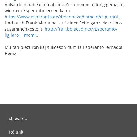
Außerdem habe ich mal eine Zusammenstellung gemacht,
wie man Esperanto lernen kann:
https://www.esperanto.de/de/enhavo/hameln/esperant...
Und auch Frank Merla hat auf einer Seite ganz viele Links
zusammengestellt:
http://frali.bplaced.net/?Esperanto-
ligilaro___mem...
Multan plezuron kaj sukceson dum la Esperanto-lernado!
Heinz
Magyar
Rólunk