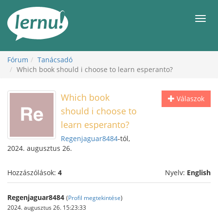
Tartalom
Men
Fórum
Tanácsadó
Which book should i choose to learn esperanto?
Which book
Válaszok
should i choose to
learn esperanto?
Regenjaguar8484
-tól,
2024. augusztus 26.
Hozzászólások:
4
Nyelv:
English
Regenjaguar8484
(
Profil megtekintése
)
2024. augusztus 26. 15:23:33