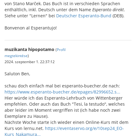
von Stano Marĉek. Das Buch ist in verschieden Sprachen
enthältlich, inkl. Deutsch unter dem Name
Esperanto direkt
.
Siehe unter "Lernen" bei
Deutscher Esperanto-Bund
(DEB).
Bonvenon al Esperantujo!
muzikanta hipopotamo
(
Profil
megtekintése
)
2024. szeptember 1. 22:37:12
Saluton Ben,
schau doch einfach mal bei esperanto-buecher.de nach:
https://www.esperanto-buecher.de/epages/82996652.s...
Hier würde ich das Esperanto-Lehrbuch von Wittenberger
empfehlen. Oder auch das Buch "Tesi, la testudo", welches
aber leider im Moment vergriffen ist (ich habe noch zwei
Exemplare zu Hause).
Nächste Woche starte ich wieder einen Online-Kurs mit dem
Kurs von lernu.net.
https://eventaservo.org/e/10sep24_EO-
Kurs_Nakamura...