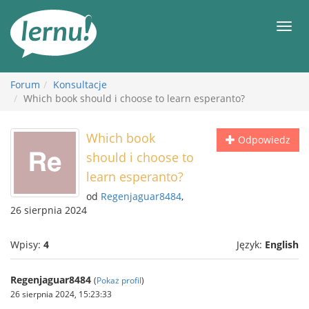
Więcej
Men
Forum
Konsultacje
Which book should i choose to learn esperanto?
Which book
Odpowiedz
should i choose to
learn esperanto?
od
Regenjaguar8484
,
26 sierpnia 2024
Wpisy:
4
Język:
English
Regenjaguar8484
(
Pokaż profil
)
26 sierpnia 2024, 15:23:33