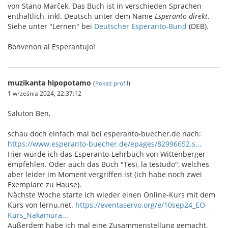
von Stano Marĉek. Das Buch ist in verschieden Sprachen
enthältlich, inkl. Deutsch unter dem Name
Esperanto direkt
.
Siehe unter "Lernen" bei
Deutscher Esperanto-Bund
(DEB).
Bonvenon al Esperantujo!
muzikanta hipopotamo
(
Pokaż profil
)
1 września 2024, 22:37:12
Saluton Ben,
schau doch einfach mal bei esperanto-buecher.de nach:
https://www.esperanto-buecher.de/epages/82996652.s...
Hier würde ich das Esperanto-Lehrbuch von Wittenberger
empfehlen. Oder auch das Buch "Tesi, la testudo", welches
aber leider im Moment vergriffen ist (ich habe noch zwei
Exemplare zu Hause).
Nächste Woche starte ich wieder einen Online-Kurs mit dem
Kurs von lernu.net.
https://eventaservo.org/e/10sep24_EO-
Kurs_Nakamura...
Außerdem habe ich mal eine Zusammenstellung gemacht,