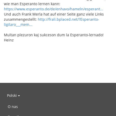
wie man Esperanto lernen kann:
https://www.esperanto.de/de/enhavo/hameln/esperant...
Und auch Frank Merla hat auf einer Seite ganz viele Links
zusammengestellt:
http://frali.bplaced.net/?Esperanto-
ligilaro___mem...
Multan plezuron kaj sukceson dum la Esperanto-lernado!
Heinz
Polski
O nas