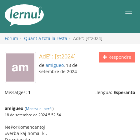
Al
contingut
Men
Fòrum
Quant a tota la resta
AdE'': [st2024]
AdE'': [st2024]
Respondre
de
amigueo
, 18 de
setembre de 2024
Missatges:
1
Llengua:
Esperanto
amigueo
(
Mostra el perfil
)
18 de setembre de 2024 5.52.54
NePorKomencantoj
○verba kaj noma -k-.
Dauxrigo de