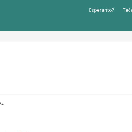
Esperanto?
Teč
54