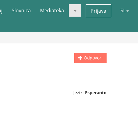
aj
Slovnica
Mediateka
SL
Prijava
Odgovori
Jezik:
Esperanto