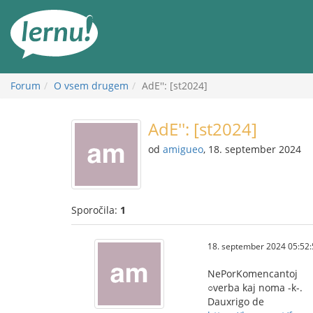
K
vsebini
Forum
O vsem drugem
AdE'': [st2024]
AdE'': [st2024]
od
amigueo
, 18. september 2024
Sporočila:
1
18. september 2024 05:52:
NePorKomencantoj
○verba kaj noma -k-.
Dauxrigo de