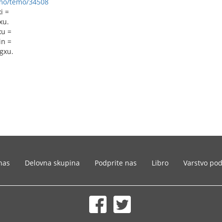
umo/temo/34508
i =
xu.
xu =
in =
gxu.
nas
Delovna skupina
Podprite nas
Libro
Varstvo po