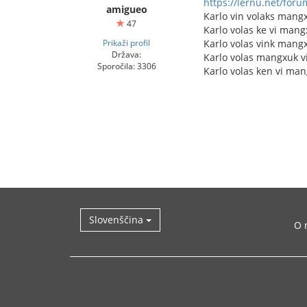
https://lernu.net/for
amigueo
Karlo vin volaks mangx
47
Karlo volas ke vi mang
Prikaži profil
Karlo volas vink mang
Država:
Karlo volas mangxuk v
Sporočila: 3306
Karlo volas ken vi man
Slovenščina
O 