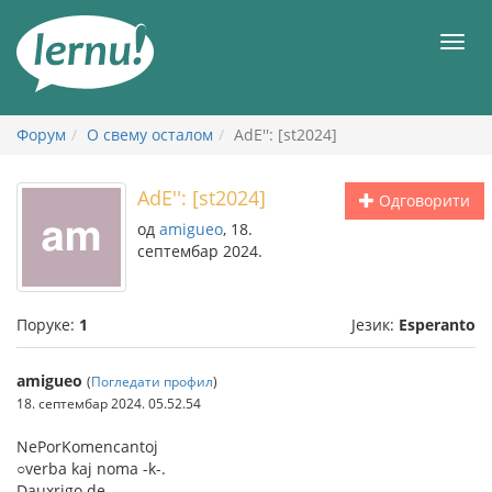
У
садржају
Мен
Форум
О свему осталом
AdE'': [st2024]
AdE'': [st2024]
Одговорити
од
amigueo
, 18.
септембар 2024.
Поруке:
1
Језик:
Esperanto
amigueo
(
Погледати профил
)
18. септембар 2024. 05.52.54
NePorKomencantoj
○verba kaj noma -k-.
Dauxrigo de