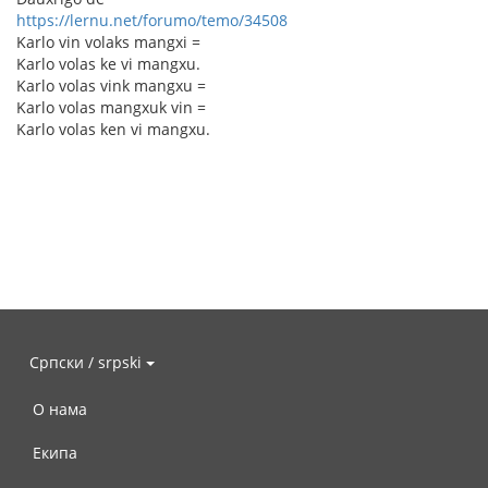
https://lernu.net/forumo/temo/34508
Karlo vin volaks mangxi =
Karlo volas ke vi mangxu.
Karlo volas vink mangxu =
Karlo volas mangxuk vin =
Karlo volas ken vi mangxu.
Српски / srpski
О нама
Екипа