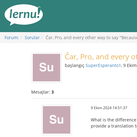
İçerik
Görüntüleme
Forum:
Sorular
Ĉar, Pro, and every other way to say "Becaus
Ĉar, Pro, and every o
başlangıç
SuperEsperanto1
, 9 Eki
Mesajlar:
3
9 Ekim 2024 14:51:37
What is the difference
provide a translation t