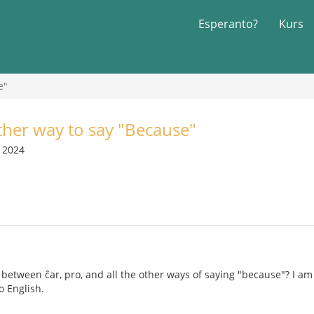
Esperanto?
Kurs
e"
ther way to say "Because"
m 2024
 between ĉar, pro, and all the other ways of saying "because"? I am
o English.