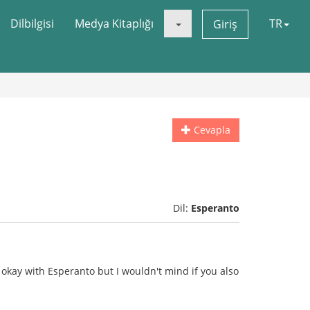
Dilbilgisi
Medya Kitaplığı
TR
Giriş
Cevapla
Dil:
Esperanto
 okay with Esperanto but I wouldn't mind if you also