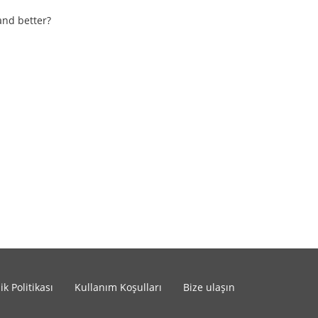
and better?
lik Politikası
Kullanım Koşulları
Bize ulaşın