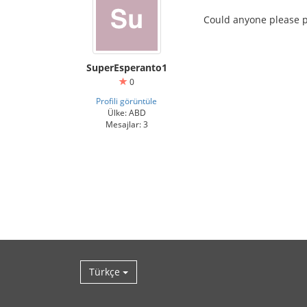
Could anyone please pr
SuperEsperanto1
0
Profili görüntüle
Ülke: ABD
Mesajlar: 3
Türkçe