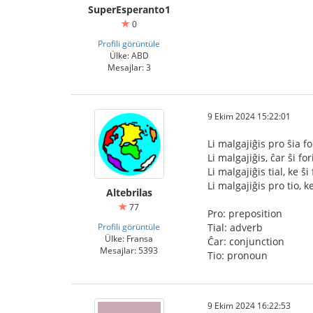
SuperEsperanto1
0
Profili görüntüle
Ülke: ABD
Mesajlar: 3
9 Ekim 2024 15:22:01
Li malgajiĝis pro ŝia fo
Li malgajiĝis, ĉar ŝi for
Li malgajiĝis tial, ke ŝi 
Li malgajiĝis pro tio, ke
Altebrilas
77
Pro: preposition
Profili görüntüle
Tial: adverb
Ülke: Fransa
Ĉar: conjunction
Mesajlar: 5393
Tio: pronoun
9 Ekim 2024 16:22:53