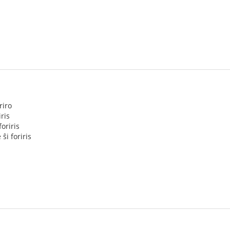
riro
iris
foriris
 ŝi foriris