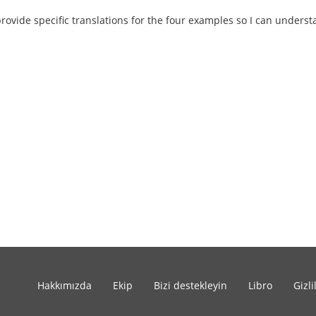
ovide specific translations for the four examples so I can underst
Hakkımızda
Ekip
Bizi destekleyin
Libro
Gizli