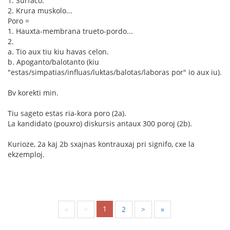
1. Surfaco.
2. Krura muskolo...
Poro =
1. Hauxta-membrana trueto-pordo...
2.
a. Tio aux tiu kiu havas celon.
b. Apoganto/balotanto (kiu
"estas/simpatias/influas/luktas/balotas/laboras por" io aux iu).
Bv korekti min.
Tiu sageto estas ria-kora poro (2a).
La kandidato (pouxro) diskursis antaux 300 poroj (2b).
Kurioze, 2a kaj 2b sxajnas kontrauxaj pri signifo, cxe la
ekzemploj.
1
«
<
2
>
»