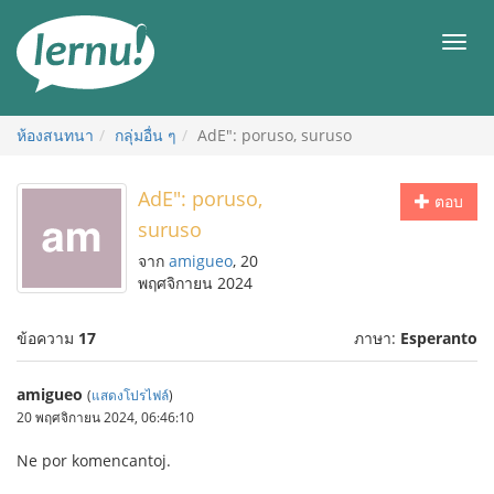
ไป
ยัง
เมนู
สารบัญ
ห้องสนทนา
กลุ่มอื่น ๆ
AdE": poruso, suruso
AdE": poruso,
ตอบ
suruso
จาก
amigueo
, 20
พฤศจิกายน 2024
ข้อความ
17
ภาษา:
Esperanto
amigueo
(
แสดงโปรไฟล์
)
20 พฤศจิกายน 2024, 06:46:10
Ne por komencantoj.