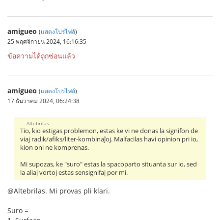
amigueo
(
แสดงโปรไฟล์
)
25 พฤศจิกายน 2024, 16:16:35
ข้อความได้ถูกซ่อนแล้ว
amigueo
(
แสดงโปรไฟล์
)
17 ธันวาคม 2024, 06:24:38
Altebrilas:
Tio, kio estigas problemon, estas ke vi ne donas la signifon de
viaj radik/afiks/liter-kombinaĵoj. Malfacilas havi opinion pri io,
kion oni ne komprenas.
Mi supozas, ke "suro" estas la spacoparto situanta sur io, sed
la aliaj vortoj estas sensignifaj por mi.
@Altebrilas. Mi provas pli klari.
Suro =