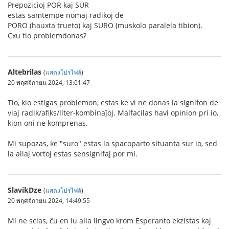
Prepozicioj POR kaj SUR
estas samtempe nomaj radikoj de
PORO (hauxta trueto) kaj SURO (muskolo paralela tibion).
Cxu tio problemdonas?
Altebrilas
(
แสดงโปรไฟล์
)
20 พฤศจิกายน 2024, 13:01:47
Tio, kio estigas problemon, estas ke vi ne donas la signifon de
viaj radik/afiks/liter-kombinaĵoj. Malfacilas havi opinion pri io,
kion oni ne komprenas.
Mi supozas, ke "suro" estas la spacoparto situanta sur io, sed
la aliaj vortoj estas sensignifaj por mi.
SlavikDze
(
แสดงโปรไฟล์
)
20 พฤศจิกายน 2024, 14:49:55
Mi ne scias, ĉu en iu alia lingvo krom Esperanto ekzistas kaj