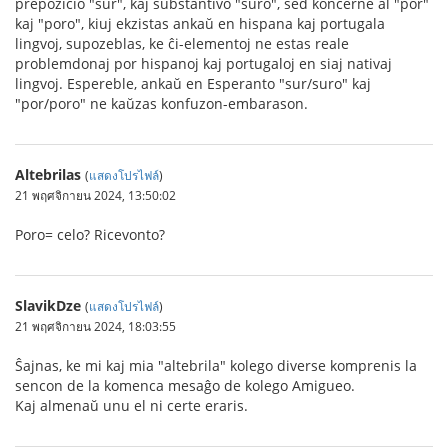
prepozicio "sur", kaj substantivo "suro", sed koncerne al "por"
kaj "poro", kiuj ekzistas ankaŭ en hispana kaj portugala
lingvoj, supozeblas, ke ĉi-elementoj ne estas reale
problemdonaj por hispanoj kaj portugaloj en siaj nativaj
lingvoj. Espereble, ankaŭ en Esperanto "sur/suro" kaj
"por/poro" ne kaŭzas konfuzon-embarason.
Altebrilas
(
แสดงโปรไฟล์
)
21 พฤศจิกายน 2024, 13:50:02
Poro= celo? Ricevonto?
SlavikDze
(
แสดงโปรไฟล์
)
21 พฤศจิกายน 2024, 18:03:55
Ŝajnas, ke mi kaj mia "altebrila" kolego diverse komprenis la
sencon de la komenca mesaĝo de kolego Amigueo.
Kaj almenaŭ unu el ni certe eraris.