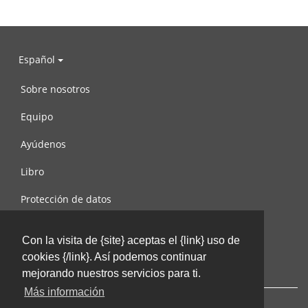
Español
Sobre nosotros
Equipo
Ayúdenos
Libro
Protección de datos
Condiciones de uso
Con la visita de {site} aceptas el {link} uso de
Contáctenos
cookies {/link}. Así podemos continuar
mejorando nuestros servicios para ti.
Más información