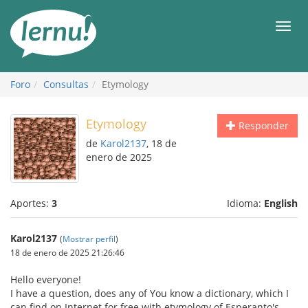
Contenido
Men
Foro
Consultas
Etymology
Etymology
Responder
de
Karol2137
, 18 de
enero de 2025
Aportes:
3
Idioma:
English
Karol2137
(
Mostrar perfil
)
18 de enero de 2025 21:26:46
Hello everyone!
I have a question, does any of You know a dictionary, which I
can find on Internet for free with etymology of Esperanto's