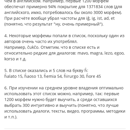
чем в английском. Например, первые 1200 морфем
обеспечат примерно 94% покрытие для 1371834 слов (для
английского, имхо, потребовалось бы около 3000 морфем).
При расчёте вообще убрал частоты для iĝ, ig, ist, ad, et
(понятно, что результат "ну, очень примерный").
4. Некоторые морфемы попали в список, поскольку один из
авторов очень часто их употреблял.
Например, ĉukĉo. Отметим, что в списке есть и
относительно редкие для диалогов: mavo, magra, lezo, egoo,
korso и т.д.
5. В списке оказались и 5 слов на букву ĥ:
ĥalato 15, ĥaoso 13, ĥemia 54, ĥirurgo 30, ĥore 45
6. При изучении на среднем уровне владения оптимально
использовать этот список можно, например, так: первые
1200 морфем нужно будет выучить, а среди оставшихся
выбрать 300 интуитивно и выучить (понятно, что лучше
использовать диалоги, тексты, видео, программы, методики
и т.п.).