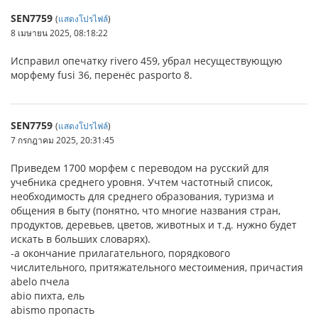
SEN7759
(
แสดงโปรไฟล์
)
8 เมษายน 2025, 08:18:22
Исправил опечатку rivero 459, убрал несуществующую
морфему fusi 36, перенёс pasporto 8.
SEN7759
(
แสดงโปรไฟล์
)
7 กรกฎาคม 2025, 20:31:45
Приведем 1700 морфем с переводом на русский для
учебника среднего уровня. Учтем частотный список,
необходимость для среднего образования, туризма и
общения в быту (понятно, что многие названия стран,
продуктов, деревьев, цветов, животных и т.д. нужно будет
искать в больших словарях).
-a окончание прилагательного, порядкового
числительного, притяжательного местоимения, причастия
abelo пчела
abio пихта, ель
abismo пропасть