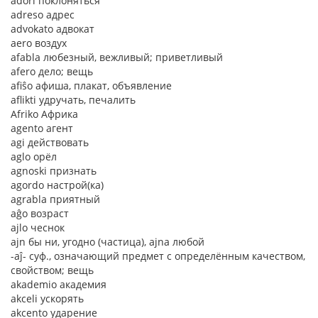
adori поклоняться
adreso адрес
advokato адвокат
aero воздух
afabla любезный, вежливый; приветливый
afero дело; вещь
afiŝo афиша, плакат, объявление
aflikti удручать, печалить
Afriko Африка
agento агент
agi действовать
aglo орёл
agnoski признать
agordo настрой(ка)
agrabla приятный
aĝo возраст
ajlo чеснок
ajn бы ни, угодно (частица), ajna любой
-aĵ- суф., означающий предмет с определённым качеством,
свойством; вещь
akademio академия
akceli ускорять
akcento ударение