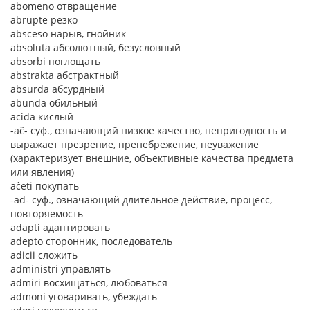
abomeno отвращение
abrupte резко
absceso нарыв, гнойник
absoluta абсолютный, безусловный
absorbi поглощать
abstrakta абстрактный
absurda абсурдный
abunda обильный
acida кислый
-aĉ- суф., означающий низкое качество, непригодность и
выражает презрение, пренебрежение, неуважение
(характеризует внешние, объективные качества предмета
или явления)
aĉeti покупать
-ad- суф., означающий длительное действие, процесс,
повторяемость
adapti адаптировать
adepto сторонник, последователь
adicii сложить
administri управлять
admiri восхищаться, любоваться
admoni уговаривать, убеждать