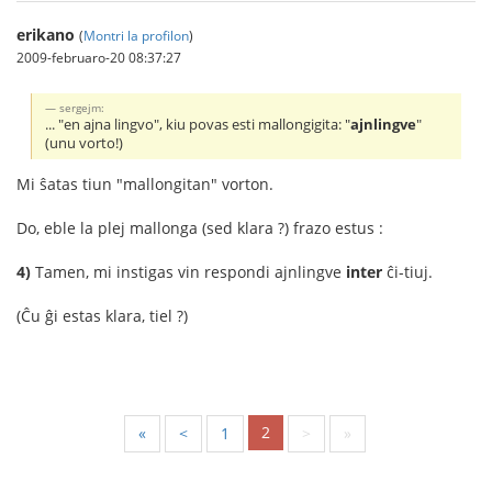
erikano
(
Montri la profilon
)
2009-februaro-20 08:37:27
sergejm:
... "en ajna lingvo", kiu povas esti mallongigita: "
ajnlingve
"
(unu vorto!)
Mi ŝatas tiun "mallongitan" vorton.
Do, eble la plej mallonga (sed klara ?) frazo estus :
4)
Tamen, mi instigas vin respondi ajnlingve
inter
ĉi-tiuj.
(Ĉu ĝi estas klara, tiel ?)
2
«
<
1
>
»