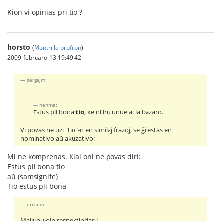
Kion vi opinias pri tio ?
horsto
(
Montri la profilon
)
2009-februaro-13 19:49:42
sergejm:
henma:
Estus pli bona
tio
, ke ni iru unue al la bazaro.
Vi povas ne uzi "tio"-n en similaj frazoj, se ĝi estas en
nominativo aŭ akuzativo:
Mi ne komprenas. Kial oni ne povas diri:
Estus pli bona tio
aŭ (samsignife)
Tio estus pli bona
erikano:
Maljunulojn respektindas !