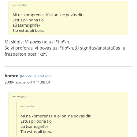
horsto:
Mi ne komprenas. Kial oni ne povas diri:
Estus pli bona tio
aŭ (samsignife)
Tio estus pli bona
Mi skibis: Vi
povas
ne uzi "tio"-n.
Se vi preferas, vi povas uzi "tio"-n, ĝi signifas/anstataŭas la
frazparton post "ke".
horsto
(
Montri la profilon
)
2009-februaro-14 11:08:54
sergejm:
horsto:
Mi ne komprenas. Kial oni ne povas diri:
Estus pli bona tio
aŭ (samsignife)
Tio estus pli bona