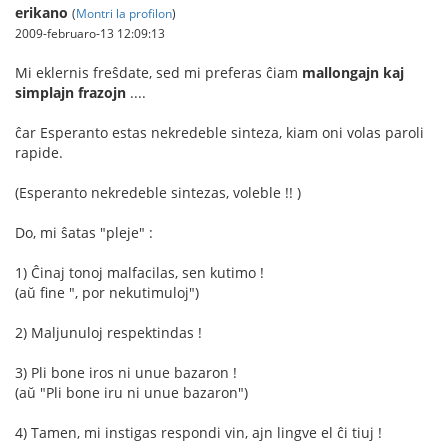
erikano
(
Montri la profilon
)
2009-februaro-13 12:09:13
Mi eklernis freŝdate, sed mi preferas ĉiam
mallongajn kaj
simplajn frazojn
....
ĉar Esperanto estas nekredeble sinteza, kiam oni volas paroli
rapide.
(Esperanto nekredeble sintezas, voleble !! )
Do, mi ŝatas "pleje" :
1) Ĉinaj tonoj malfacilas, sen kutimo !
(aŭ fine ", por nekutimuloj")
2) Maljunuloj respektindas !
3) Pli bone iros ni unue bazaron !
(aŭ "Pli bone iru ni unue bazaron")
4) Tamen, mi instigas respondi vin, ajn lingve el ĉi tiuj !