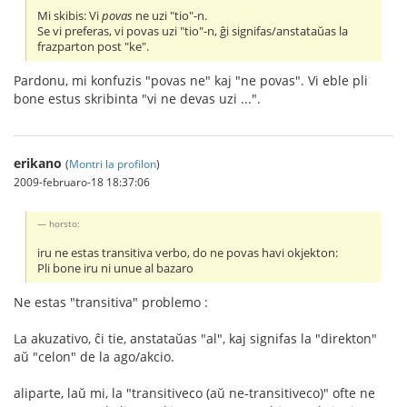
Mi skibis: Vi
povas
ne uzi "tio"-n.
Se vi preferas, vi povas uzi "tio"-n, ĝi signifas/anstataŭas la
frazparton post "ke".
Pardonu, mi konfuzis "povas ne" kaj "ne povas". Vi eble pli
bone estus skribinta "vi ne devas uzi ...".
erikano
(
Montri la profilon
)
2009-februaro-18 18:37:06
horsto:
iru ne estas transitiva verbo, do ne povas havi okjekton:
Pli bone iru ni unue al bazaro
Ne estas "transitiva" problemo :
La akuzativo, ĉi tie, anstataŭas "al", kaj signifas la "direkton"
aŭ "celon" de la ago/akcio.
aliparte, laŭ mi, la "transitiveco (aŭ ne-transitiveco)" ofte ne