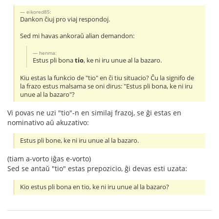
eikored85:
Dankon ĉiuj pro viaj respondoj.
Sed mi havas ankoraŭ alian demandon:
henma:
Estus pli bona
tio
, ke ni iru unue al la bazaro.
Kiu estas la funkcio de "tio" en ĉi tiu situacio? Ĉu la signifo de
la frazo estus malsama se oni dirus: "Estus pli bona, ke ni iru
unue al la bazaro"?
Vi povas ne uzi "tio"-n en similaj frazoj, se ĝi estas en
nominativo aŭ akuzativo:
Estus pli bone, ke ni iru unue al la bazaro.
(tiam a-vorto iĝas e-vorto)
Sed se antaŭ "tio" estas prepozicio, ĝi devas esti uzata:
Kio estus pli bona en tio, ke ni iru unue al la bazaro?