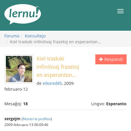
Al
la
Men
enhavo
Forumo
Konsultejo
Kiel traduki infinitivaj frazetoj en esperanton...
Kiel traduki
Respondi
infinitivaj frazetoj
en esperanton...
de
eikored85
, 2009-
februaro-12
Mesaĝoj:
18
Lingvo:
Esperanto
sergejm
(
Montri la profilon
)
2009-februaro-13 06:09:46