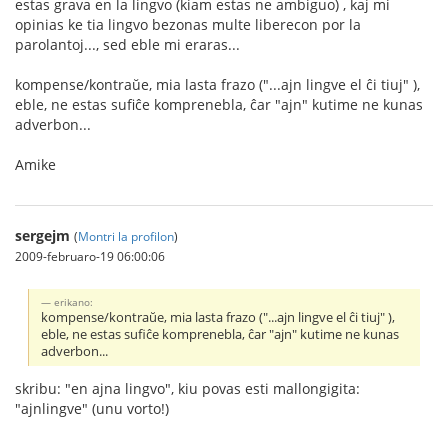
estas grava en la lingvo (kiam estas ne ambiguo) , kaj mi
opinias ke tia lingvo bezonas multe liberecon por la
parolantoj..., sed eble mi eraras...
kompense/kontraŭe, mia lasta frazo ("...ajn lingve el ĉi tiuj" ),
eble, ne estas sufiĉe komprenebla, ĉar "ajn" kutime ne kunas
adverbon...
Amike
sergejm
(
Montri la profilon
)
2009-februaro-19 06:00:06
erikano:
kompense/kontraŭe, mia lasta frazo ("...ajn lingve el ĉi tiuj" ),
eble, ne estas sufiĉe komprenebla, ĉar "ajn" kutime ne kunas
adverbon...
skribu: "en ajna lingvo", kiu povas esti mallongigita:
"ajnlingve" (unu vorto!)