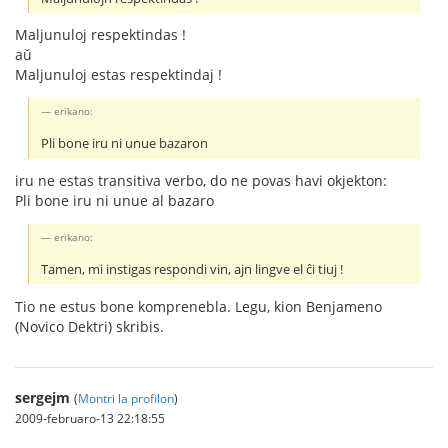
Maljunuloj respektindas !
aŭ
Maljunuloj estas respektindaj !
erikano:
Pli bone iru ni unue bazaron
iru ne estas transitiva verbo, do ne povas havi okjekton:
Pli bone iru ni unue al bazaro
erikano:
Tamen, mi instigas respondi vin, ajn lingve el ĉi tiuj !
Tio ne estus bone komprenebla. Legu, kion Benjameno
(Novico Dektri) skribis.
sergejm
(
Montri la profilon
)
2009-februaro-13 22:18:55