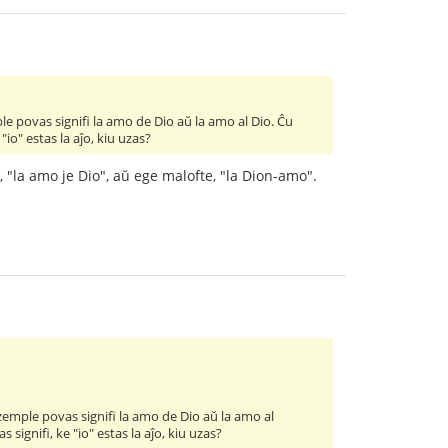
e povas signifi la amo de Dio aŭ la amo al Dio. Ĉu
"io" estas la aĵo, kiu uzas?
 "la amo je Dio", aŭ ege malofte, "la Dion-amo".
zemple povas signifi la amo de Dio aŭ la amo al
signifi, ke "io" estas la aĵo, kiu uzas?