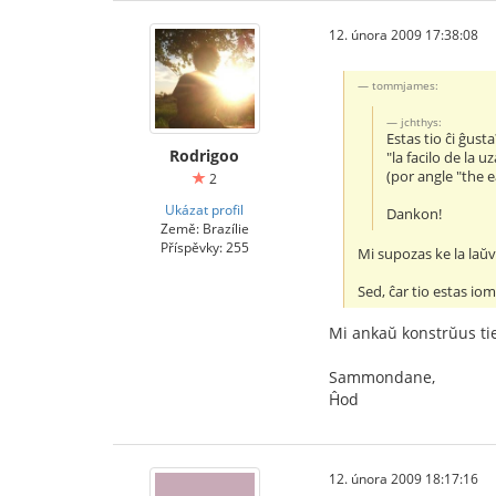
12. února 2009 17:38:08
tommjames:
jchthys:
Estas tio ĉi ĝusta
Rodrigoo
"la facilo de la 
(por angle "the 
2
Ukázat profil
Dankon!
Země: Brazílie
Příspěvky: 255
Mi supozas ke la laŭ
Sed, ĉar tio estas io
Mi ankaŭ konstrŭus ti
Sammondane,
Ĥod
12. února 2009 18:17:16