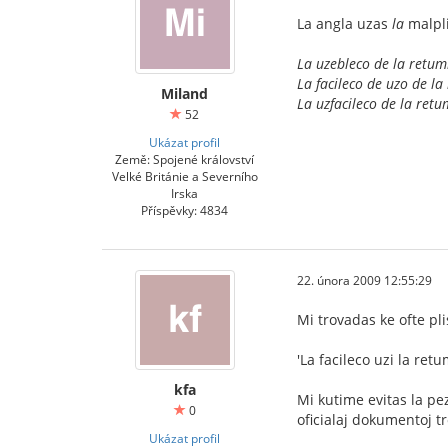
La angla uzas
la
malpli
La uzebleco de la retum
La facileco de uzo de la
Miland
La uzfacileco de la retu
52
Ukázat profil
Země: Spojené království
Velké Británie a Severního
Irska
Příspěvky: 4834
22. února 2009 12:55:29
Mi trovadas ke ofte pl
'La facileco uzi la retu
kfa
Mi kutime evitas la pe
0
oficialaj dokumentoj tro
Ukázat profil