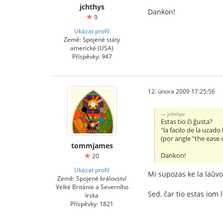
jchthys
Dankon!
9
Ukázat profil
Země: Spojené státy
americké (USA)
Příspěvky: 947
12. února 2009 17:25:56
jchthys:
Estas tio ĉi ĝusta?
"la facilo de la uzado
(por angle "the ease 
tommjames
Dankon!
20
Ukázat profil
Mi supozas ke la laŭv
Země: Spojené království
Velké Británie a Severního
Sed, ĉar tio estas iom
Irska
Příspěvky: 1821