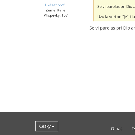
Ukázat profil
Se vi parolas pri Dio
Země: Itálie
Příspěvky: 157
Uzu la vorton "je", tiu
Se vi parolas pri Dio 
Česky
O nás
T