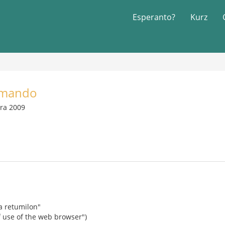
Esperanto?
Kurz
emando
ra 2009
la retumilon"
f use of the web browser")