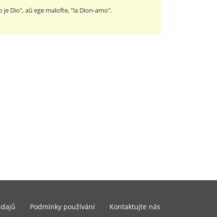
 je Dio", aŭ ege malofte, "la Dion-amo".
údajů
Podmínky používání
Kontaktujte nás