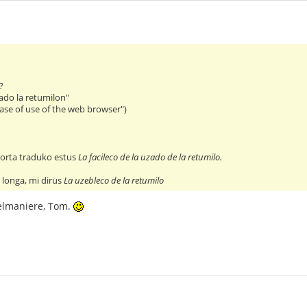
?
uzado la retumilon"
ease of use of the web browser")
vorta traduko estus
La facileco de la uzado de la retumilo.
m longa, mi dirus
La uzebleco de la retumilo
elmaniere, Tom.