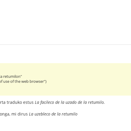
 la retumilon"
of use of the web browser")
orta traduko estus
La facileco de la uzado de la retumilo.
 longa, mi dirus
La uzebleco de la retumilo