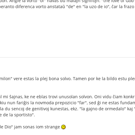
n. Angle la vorto "of" havas du malajn signifojn: "the love of God
eranto diferenca vorto anstataŭ "de" en "la uzo de io", ĉar la frazo p
tumilon" vere estas la plej bona solvo. Tamen por ke la bildo estu p
l mi ŝajnas, ke ne eblas trovi unusolan solvon. Oni vidu ĉiam konkr
kiu nun fariĝis la novmoda prepozicio "far", sed ĝi ne estas fundam
 la du sencoj de genitivoj kunestas, ekz. "la gajno de ormedalo" kaj "
 de la sportisto".
 de Dio" jam sonas iom strange