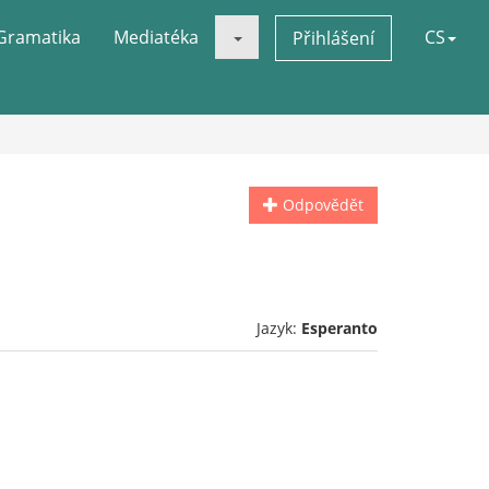
Gramatika
Mediatéka
CS
Přihlášení
Odpovědět
Jazyk:
Esperanto