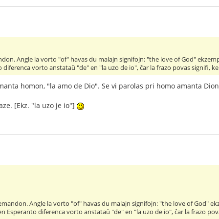
on. Angle la vorto "of" havas du malajn signifojn: "the love of God" ekzempl
diferenca vorto anstataŭ "de" en "la uzo de io", ĉar la frazo povas signifi, ke 
amanta homon, "la amo de Dio". Se vi parolas pri homo amanta Dion,
aze. [Ekz. "la uzo je io"]
emandon. Angle la vorto "of" havas du malajn signifojn: "the love of God" ek
en Esperanto diferenca vorto anstataŭ "de" en "la uzo de io", ĉar la frazo povas 