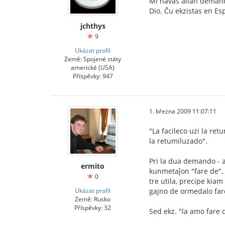
Mi havas alian demando
Dio. Ĉu ekzistas en Esp
jchthys
9
Ukázat profil
Země: Spojené státy
americké (USA)
Příspěvky: 947
1. března 2009 11:07:11
"La facileco uzi la re
la retumiluzado".
Pri la dua demando - a
ermito
kunmetaĵon "fare de", 
0
tre utila, precipe kiam
Ukázat profil
gajno de ormedalo fare
Země: Rusko
Příspěvky: 32
Sed ekz. "la amo fare