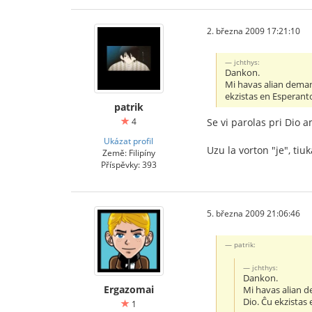
2. března 2009 17:21:10
jchthys:
Dankon.
Mi havas alian demand
ekzistas en Esperanto 
patrik
4
Se vi parolas pri Dio 
Ukázat profil
Uzu la vorton "je", tiuk
Země: Filipíny
Příspěvky: 393
5. března 2009 21:06:46
patrik:
jchthys:
Dankon.
Ergazomai
Mi havas alian d
Dio. Ĉu ekzistas 
1