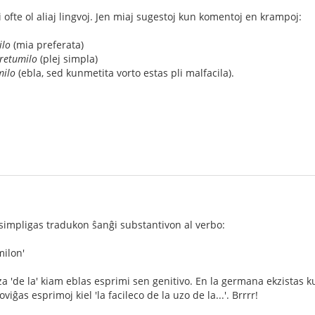
 ofte ol aliaj lingvoj. Jen miaj sugestoj kun komentoj en krampoj:
ilo
(mia preferata)
 retumilo
(plej simpla)
milo
(ebla, sed kunmetita vorto estas pli malfacila).
isimpligas tradukon ŝanĝi substantivon al verbo:
milon'
za 'de la' kiam eblas esprimi sen genitivo. En la germana ekzistas
viĝas esprimoj kiel 'la facileco de la uzo de la...'. Brrrr!