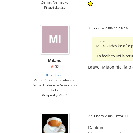
Země: Německo
Příspěvky: 23
25. února 2009 15:58:59
kfa:
Mi trovadas ke ofte p
'La facileco uzi la ret
Miland
52
Bravo! Miaopinie, la pl
Ukázat profil
Země: Spojené království
Velké Británie a Severního
Irska
Příspěvky: 4834
25. února 2009 16:54:11
Dankon.