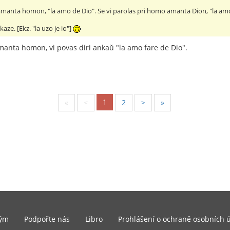
 amanta homon, "la amo de Dio". Se vi parolas pri homo amanta Dion, "la amo
kaze. [Ekz. "la uzo je io"]
amanta homon, vi povas diri ankaŭ "la amo fare de Dio".
1
«
<
2
>
»
ým
Podpořte nás
Libro
Prohlášení o ochraně osobních 