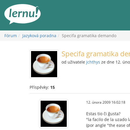
Přejít
k
obsahu
Fórum
Jazyková poradna
Specifa gramatika demando
Specifa gramatika d
od uživatele
jchthys
ze dne 12. úno
Příspěvky:
15
12. února 2009 16:02:18
Estas tio ĉi ĝusta?
"la facilo de la uzado 
(por angle "the ease o