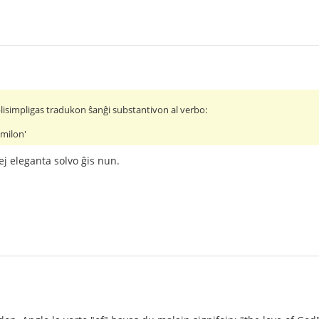
lisimpligas tradukon ŝanĝi substantivon al verbo:
umilon'
ej eleganta solvo ĝis nun.