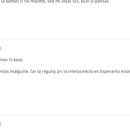
la komon ĉi tie malofte, sed mi volas scii, kiun vi pensas.
0
mon ĉi-kaze.
estas malĝuste, ĉar la reguloj pri la interpunkcio en Esperanto estas
2