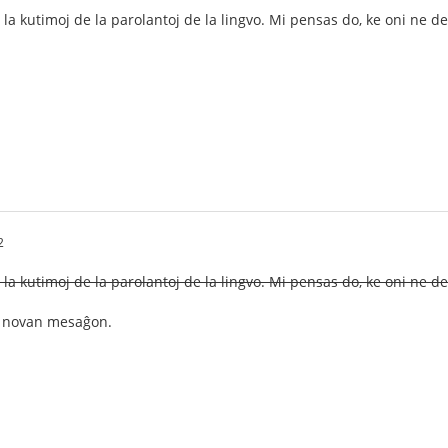
 la kutimoj de la parolantoj de la lingvo. Mi pensas do, ke oni ne de
2
 la kutimoj de la parolantoj de la lingvo. Mi pensas do, ke oni ne de
s novan mesaĝon.