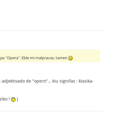
tigas "Opera". Eble mi malpravas, tamen
adjektivado de "opero"... kiu signifas : klasika-
ziko !
)