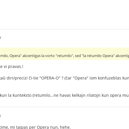
7
umilo, Opera" akcentigas la vorto "retumilo", sed "la retumilo Opera" akcen
e vi pravas.!
aŭ diri/precizi ĉi-tie "OPERA-O" ? (ĉar "Opera" iom konfuzeblas kun 
 kun la kunteksto (retumilo...ne havas kelkajn rilatojn kun opera mu
1
utime, mi tajpas per Opera nun, hehe.