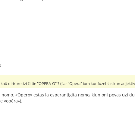
0
nkaŭ diri/precizi ĉi-tie "OPERA-O" ? (ĉar "Opera" iom konfuzeblas kun adjektiva
a nomo. «Opero» estas la esperantigita nomo, kiun oni povas uzi du
ce «opéra»).