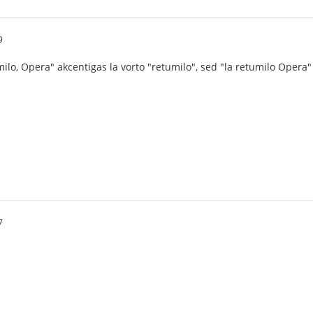
9
milo, Opera" akcentigas la vorto "retumilo", sed "la retumilo Oper
7