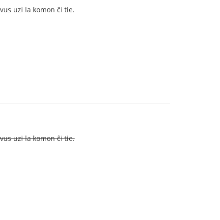
vus uzi la komon ĉi tie.
vus uzi la komon ĉi tie.