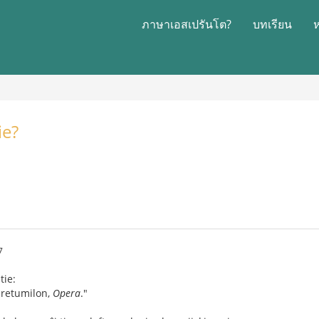
ภาษาเอสเปรันโต?
บทเรียน
ie?
7
tie:
 retumilon,
Opera
."