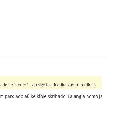
do de "opero"... kiu signifas : klasika-kanta-muziko !).
m parolado aŭ kelkfoje skribado. La angla nomo ja