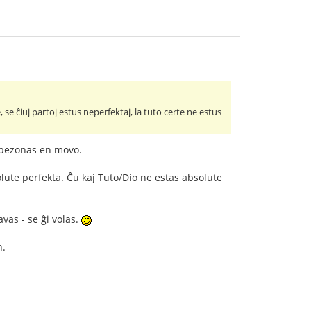
se ĉiuj partoj estus neperfektaj, la tuto certe ne estus
 bezonas en movo.
olute perfekta. Ĉu kaj Tuto/Dio ne estas absolute
avas - se ĝi volas.
n.