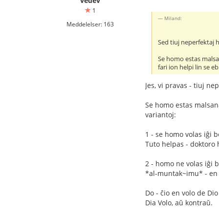
vedev
1
Miland:
Meddelelser: 163
Sed tiuj neperfektaj 
Se homo estas malsana
fari ion helpi lin se eb
Jes, vi pravas - tiuj n
Se homo estas malsana 
variantoj:
1 - se homo volas iĝi b
Tuto helpas - doktoro 
2 - homo ne volas iĝi 
*al-muntak~imu* - en 
Do - ĉio en volo de Dio
Dia Volo, aŭ kontraŭ.