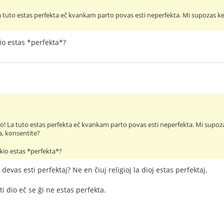
La tuto estas perfekta eĉ kvankam parto povas esti neperfekta. Mi supozas ke, 
?
kio estas *perfekta*?
ĵo! La tuto estas perfekta eĉ kvankam parto povas esti neperfekta. Mi supozas 
a, konsentite?
- kio estas *perfekta*?
 devas esti perfektaj? Ne en ĉiuj religioj la dioj estas perfektaj.
i dio eĉ se ĝi ne estas perfekta.