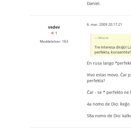
Daniel.
6. mar. 2009 20.17.21
vedev
1
Miland:
Meddelelser: 163
Tre interesa diraĵo! 
perfekta, konsentite
En rusa lango *perfek
Vivo estas movo. Ĉar p
perfekta?
Ĉar - se * perfekto ne 
4a nomo de Dio: Reĝo de
58a nomo de Dio: kalku