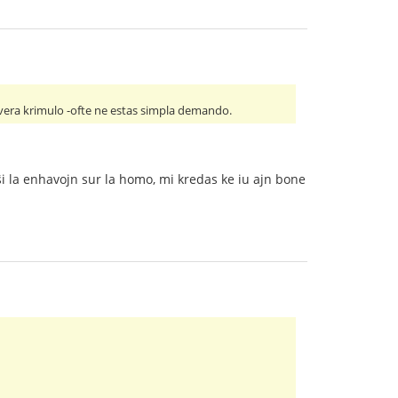
 vera krimulo -ofte ne estas simpla demando.
ŝi la enhavojn sur la homo, mi kredas ke iu ajn bone