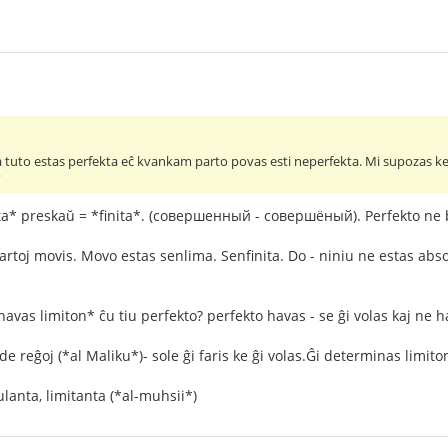
La tuto estas perfekta eĉ kvankam parto povas esti neperfekta. Mi supozas ke, 
?
ta* preskaŭ = *finita*. (совершенный - совершёный). Perfekto ne
artoj movis. Movo estas senlima. Senfinita. Do - niniu ne estas abs
havas limiton* ĉu tiu perfekto? perfekto havas - se ĝi volas kaj ne h
 reĝoj (*al Maliku*)- sole ĝi faris ke ĝi volas.Ĝi determinas limito
lanta, limitanta (*al-muhsii*)