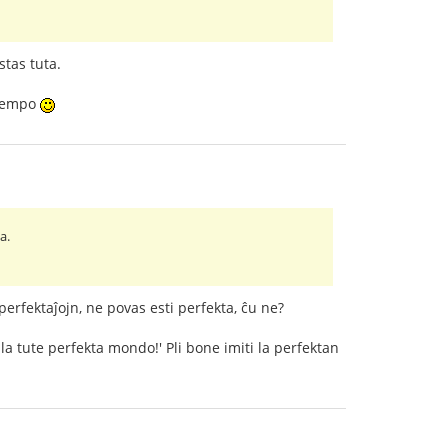
tas tuta.
 tempo
a.
perfektaĵojn, ne povas esti perfekta, ĉu ne?
la tute perfekta mondo!' Pli bone imiti la perfektan