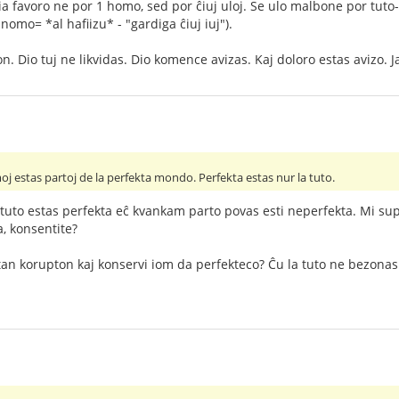
ia favoro ne por 1 homo, sed por ĉiuj uloj. Se ulo malbone por tuto- 
omo= *al hafiizu* - "gardiga ĉiuj iuj").
. Dio tuj ne likvidas. Dio komence avizas. Kaj doloro estas avizo. J
moj estas partoj de la perfekta mondo. Perfekta estas nur la tuto.
 tuto estas perfekta eĉ kvankam parto povas esti neperfekta. Mi supo
a, konsentite?
utan korupton kaj konservi iom da perfekteco? Ĉu la tuto ne bezonas 