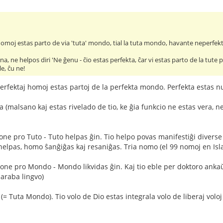
homoj estas parto de via 'tuta' mondo, tial la tuta mondo, havante neperfekt
, ne helpos diri 'Ne ĝenu - ĉio estas perfekta, ĉar vi estas parto de la tute 
le, ĉu ne!
eperfektaj homoj estas partoj de la perfekta mondo. Perfekta estas nu
(malsano kaj estas rivelado de tio, ke ĝia funkcio ne estas vera, n
one pro Tuto - Tuto helpas ĝin. Tio helpo povas manifestiĝi diverse - 
helpas, homo ŝanĝiĝas kaj resaniĝas. Tria nomo (el 99 nomoj en Isla
bone pro Mondo - Mondo likvidas ĝin. Kaj tio eble per doktoro anka
araba lingvo)
 (= Tuta Mondo). Tio volo de Dio estas integrala volo de liberaj voloj