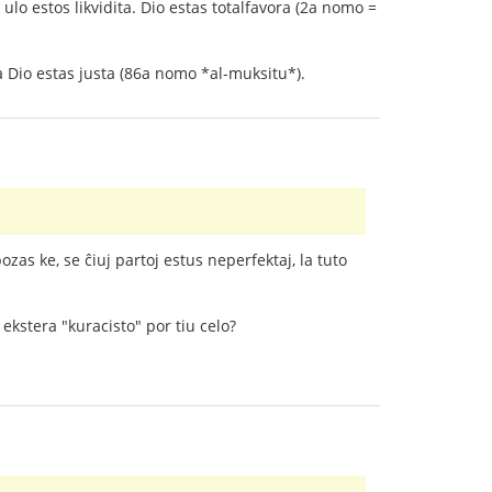
ulo estos likvidita. Dio estas totalfavora (2a nomo =
a Dio estas justa (86a nomo *al-muksitu*).
zas ke, se ĉiuj partoj estus neperfektaj, la tuto
ekstera "kuracisto" por tiu celo?