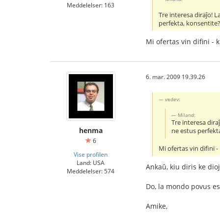
Meddelelser: 163
Tre interesa diraĵo! 
perfekta, konsentite
Mi ofertas vin difini - 
6. mar. 2009 19.39.26
vedev:
Miland:
Tre interesa dira
henma
ne estus perfekt
6
Mi ofertas vin difini 
Vise profilen
Land: USA
Ankaŭ, kiu diris ke dioj
Meddelelser: 574
Do, la mondo povus est
Amike,