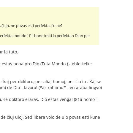
aĵojn, ne povas esti perfekta, ĉu ne?
perfekta mondo!' Pli bone imiti la perfektan Dion per
r la tuto.
e estas bona pro Dio (Tuta Mondo ) - eble kelke
kaj per doktoro, per aliaj homoj, per ĉia io . Kaj se
m) de Dio - favora! (*ar-rahiimu* - en araba lingvo)
ŭ, se doktoro eraras. Dio estas venĝа! (81a nomo =
 de ĉiuj uloj. Sed libera volo de ulo povas esti kune