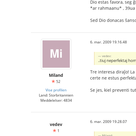
Dio estas favora, seg ĝ
*ar rahmaanu* , 39ua n
Sed Dio donacas ŝanson
6. mar. 2009 19.16.48
vedev:
..tiuj neperfektaj ho
Tre interesa diraĵo! La
Miland
certe ne estus perfekt
52
Se jes, kiel preventi t
Vise profilen
Land: Storbritannien
Meddelelser: 4834
6. mar. 2009 19.28.07
vedev
1
Miland: