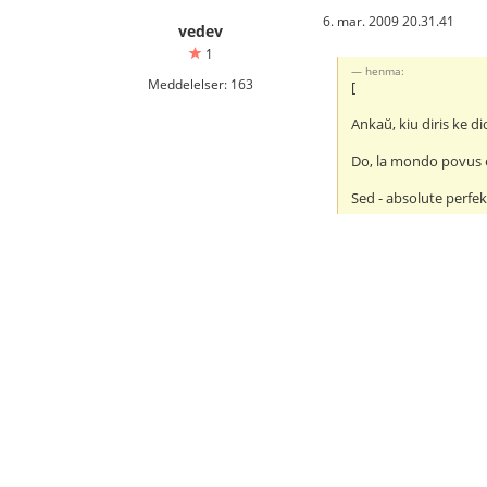
6. mar. 2009 20.31.41
vedev
1
henma:
Meddelelser: 163
[
Ankaŭ, kiu diris ke dio
Do, la mondo povus es
Sed - absolute perfe