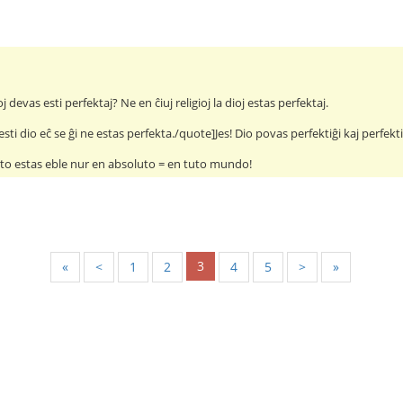
j devas esti perfektaj? Ne en ĉiuj religioj la dioj estas perfektaj.
ti dio eĉ se ĝi ne estas perfekta./quote]Jes! Dio povas perfektiĝi kaj perfekti
kto estas eble nur en absoluto = en tuto mundo!
3
«
<
1
2
4
5
>
»