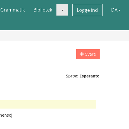
Grammatik
Bibliotek
DA
Logge ind
Svare
Sprog:
Esperanto
 mensoj.