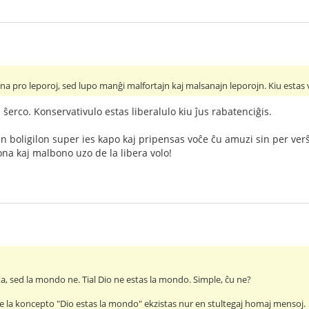
ona pro leporoj, sed lupo manĝi malfortajn kaj malsanajn leporojn. Kiu estas
ŝerco. Konservativulo estas liberalulo kiu ĵus rabatenciĝis.
n boligilon super ies kapo kaj pripensas voĉe ĉu amuzi sin per ver
na kaj malbono uzo de la libera volo!
ta, sed la mondo ne. Tial Dio ne estas la mondo. Simple, ĉu ne?
 ke la koncepto "Dio estas la mondo" ekzistas nur en stultegaj homaj mensoj.