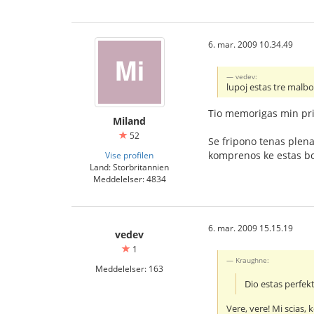
6. mar. 2009 10.34.49
vedev:
lupoj estas tre malb
Tio memorigas min pri 
Miland
52
Se fripono tenas plena
komprenos ke estas bo
Vise profilen
Land: Storbritannien
Meddelelser: 4834
6. mar. 2009 15.15.19
vedev
1
Kraughne:
Meddelelser: 163
Dio estas perfek
Vere, vere! Mi scias,