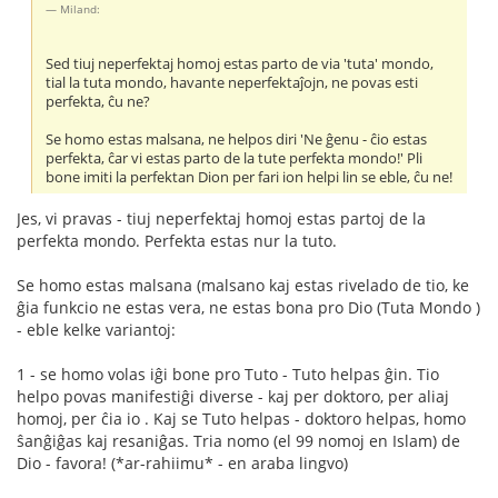
Miland:
Sed tiuj neperfektaj homoj estas parto de via 'tuta' mondo,
tial la tuta mondo, havante neperfektaĵojn, ne povas esti
perfekta, ĉu ne?
Se homo estas malsana, ne helpos diri 'Ne ĝenu - ĉio estas
perfekta, ĉar vi estas parto de la tute perfekta mondo!' Pli
bone imiti la perfektan Dion per fari ion helpi lin se eble, ĉu ne!
Jes, vi pravas - tiuj neperfektaj homoj estas partoj de la
perfekta mondo. Perfekta estas nur la tuto.
Se homo estas malsana (malsano kaj estas rivelado de tio, ke
ĝia funkcio ne estas vera, ne estas bona pro Dio (Tuta Mondo )
- eble kelke variantoj:
1 - se homo volas iĝi bone pro Tuto - Tuto helpas ĝin. Tio
helpo povas manifestiĝi diverse - kaj per doktoro, per aliaj
homoj, per ĉia io . Kaj se Tuto helpas - doktoro helpas, homo
ŝanĝiĝas kaj resaniĝas. Tria nomo (el 99 nomoj en Islam) de
Dio - favora! (*ar-rahiimu* - en araba lingvo)