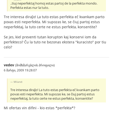
..tiuj neperfektaj homoj estas partoj de la perfekta mondo.
Perfekta estas nur la tuto.
Tre interesa diraĵo! La tuto estas perfekta eĉ kvankam parto
povas esti neperfekta. Mi supozas ke, se ĉiuj partoj estus
neperfektaj, la tuto certe ne estus perfekta, konsentite?
Se jes, kiel preventi tutan korupton kaj konservi iom da
perfekteco? Ĉu la tuto ne bezonas ekstera "kuracisto" por tiu
celo?
vedev
(მომხმარებლის პროფილი)
6 მარტი, 2009 19:28:07
Miland:
Tre interesa diraĵo! La tuto estas perfekta eĉ kvankam parto
povas esti neperfekta. Mi supozas ke, se ĉiuj partoj estus
neperfektaj, la tuto certe ne estus perfekta, konsentite?
Mi ofertas vin difini - kio estas *perfekta*?