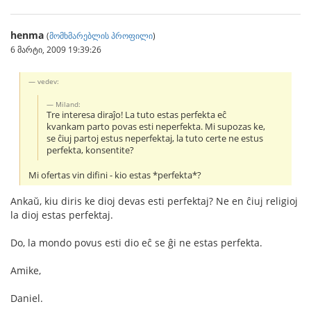
henma
(
მომხმარებლის პროფილი
)
6 მარტი, 2009 19:39:26
vedev:
Miland:
Tre interesa diraĵo! La tuto estas perfekta eĉ
kvankam parto povas esti neperfekta. Mi supozas ke,
se ĉiuj partoj estus neperfektaj, la tuto certe ne estus
perfekta, konsentite?
Mi ofertas vin difini - kio estas *perfekta*?
Ankaŭ, kiu diris ke dioj devas esti perfektaj? Ne en ĉiuj religioj
la dioj estas perfektaj.
Do, la mondo povus esti dio eĉ se ĝi ne estas perfekta.
Amike,
Daniel.