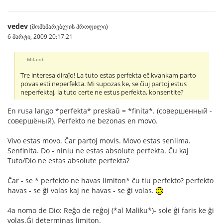
vedev
(მომხმარებლის პროფილი)
6 მარტი, 2009 20:17:21
Miland:
Tre interesa diraĵo! La tuto estas perfekta eĉ kvankam parto
povas esti neperfekta. Mi supozas ke, se ĉiuj partoj estus
neperfektaj, la tuto certe ne estus perfekta, konsentite?
En rusa lango *perfekta* preskaŭ = *finita*. (совершенный -
совершёный). Perfekto ne bezonas en movo.
Vivo estas movo. Ĉar partoj movis. Movo estas senlima.
Senfinita. Do - niniu ne estas absolute perfekta. Ĉu kaj
Tuto/Dio ne estas absolute perfekta?
Ĉar - se * perfekto ne havas limiton* ĉu tiu perfekto? perfekto
havas - se ĝi volas kaj ne havas - se ĝi volas.
4a nomo de Dio: Reĝo de reĝoj (*al Maliku*)- sole ĝi faris ke ĝi
volas.Ĝi determinas limiton.