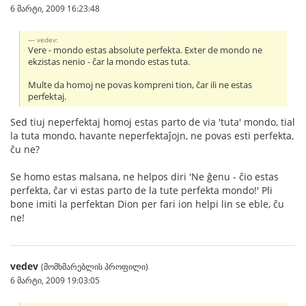
6 მარტი, 2009 16:23:48
vedev:
Vere - mondo estas absolute perfekta. Exter de mondo ne
ekzistas nenio - ĉar la mondo estas tuta.
Multe da homoj ne povas kompreni tion, ĉar ili ne estas
perfektaj.
Sed tiuj neperfektaj homoj estas parto de via 'tuta' mondo, tial
la tuta mondo, havante neperfektaĵojn, ne povas esti perfekta,
ĉu ne?
Se homo estas malsana, ne helpos diri 'Ne ĝenu - ĉio estas
perfekta, ĉar vi estas parto de la tute perfekta mondo!' Pli
bone imiti la perfektan Dion per fari ion helpi lin se eble, ĉu
ne!
vedev
(მომხმარებლის პროფილი)
6 მარტი, 2009 19:03:05