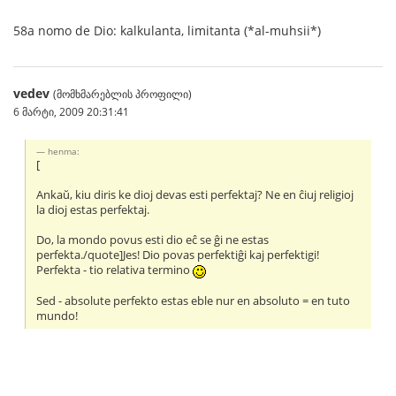
58a nomo de Dio: kalkulanta, limitanta (*al-muhsii*)
vedev
(მომხმარებლის პროფილი)
6 მარტი, 2009 20:31:41
henma:
[
Ankaŭ, kiu diris ke dioj devas esti perfektaj? Ne en ĉiuj religioj
la dioj estas perfektaj.
Do, la mondo povus esti dio eĉ se ĝi ne estas
perfekta./quote]Jes! Dio povas perfektiĝi kaj perfektigi!
Perfekta - tio relativa termino
Sed - absolute perfekto estas eble nur en absoluto = en tuto
mundo!