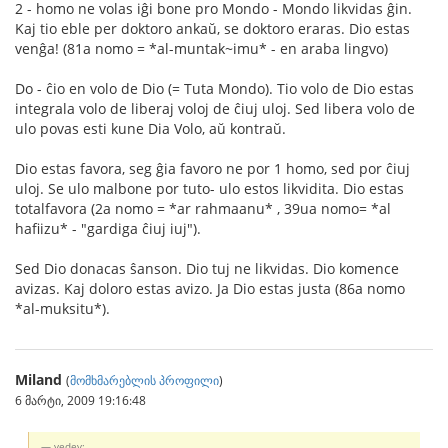
2 - homo ne volas iĝi bone pro Mondo - Mondo likvidas ĝin.
Kaj tio eble per doktoro ankaŭ, se doktoro eraras. Dio estas
venĝа! (81a nomo = *al-muntak~imu* - en araba lingvo)
Do - ĉio en volo de Dio (= Tuta Mondo). Tio volo de Dio estas
integrala volo de liberaj voloj de ĉiuj uloj. Sed libera volo de
ulo povas esti kune Dia Volo, aŭ kontraŭ.
Dio estas favora, seg ĝia favoro ne por 1 homo, sed por ĉiuj
uloj. Se ulo malbone por tuto- ulo estos likvidita. Dio estas
totalfavora (2a nomo = *ar rahmaanu* , 39ua nomo= *al
hafiizu* - "gardiga ĉiuj iuj").
Sed Dio donacas ŝanson. Dio tuj ne likvidas. Dio komence
avizas. Kaj doloro estas avizo. Ja Dio estas justa (86a nomo
*al-muksitu*).
Miland
(
მომხმარებლის პროფილი
)
6 მარტი, 2009 19:16:48
vedev: