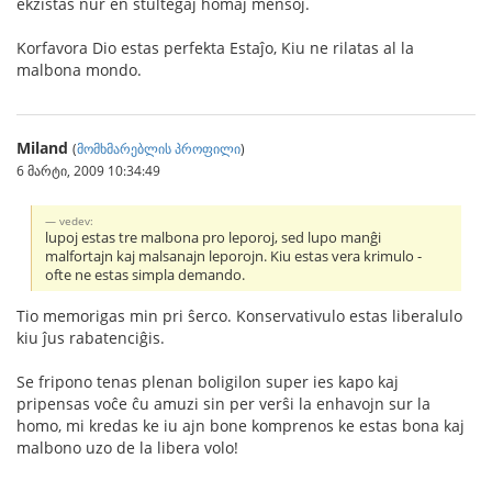
ekzistas nur en stultegaj homaj mensoj.
Korfavora Dio estas perfekta Estaĵo, Kiu ne rilatas al la
malbona mondo.
Miland
(
მომხმარებლის პროფილი
)
6 მარტი, 2009 10:34:49
vedev:
lupoj estas tre malbona pro leporoj, sed lupo manĝi
malfortajn kaj malsanajn leporojn. Kiu estas vera krimulo -
ofte ne estas simpla demando.
Tio memorigas min pri ŝerco. Konservativulo estas liberalulo
kiu ĵus rabatenciĝis.
Se fripono tenas plenan boligilon super ies kapo kaj
pripensas voĉe ĉu amuzi sin per verŝi la enhavojn sur la
homo, mi kredas ke iu ajn bone komprenos ke estas bona kaj
malbono uzo de la libera volo!