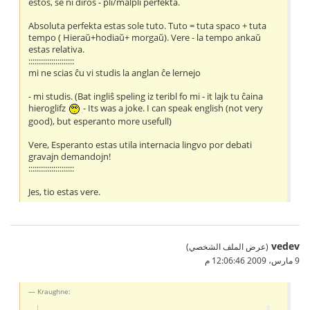
estos, se ni diros - pli/malpli perfekta.
Absoluta perfekta estas sole tuto. Tuto = tuta spaco + tuta
tempo ( Hieraŭ+hodiaŭ+ morgaŭ). Vere - la tempo ankaŭ
estas relativa.
::::::::::::::::::::::
mi ne scias ĉu vi studis la anglan ĉe lernejo
- mi studis. (Bat ingliŝ speling iz teribl fo mi - it lajk tu ĉaina
hieroglifz
- Its was a joke. I can speak english (not very
good), but esperanto more usefull)
Vere, Esperanto estas utila internacia lingvo por debati
gravajn demandojn!
::::::::::::::::::::::
Jes, tio estas vere.
vedev
(عرض الملف الشخصي)
9 مارس، 2009 12:06:46 م
Kraughne: