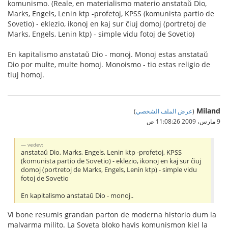
komunismo. (Reale, en materialismo materio anstataŭ Dio,
Marks, Engels, Lenin ktp -profetoj, KPSS (komunista partio de
Sovetio) - eklezio, ikonoj en kaj sur ĉiuj domoj (portretoj de
Marks, Engels, Lenin ktp) - simple vidu fotoj de Sovetio)
En kapitalismo anstataŭ Dio - monoj. Monoj estas anstataŭ
Dio por multe, multe homoj. Monoismo - tio estas religio de
tiuj homoj.
Miland
(
عرض الملف الشخصي
)
9 مارس، 2009 11:08:26 ص
vedev:
anstataŭ Dio, Marks, Engels, Lenin ktp -profetoj, KPSS
(komunista partio de Sovetio) - eklezio, ikonoj en kaj sur ĉiuj
domoj (portretoj de Marks, Engels, Lenin ktp) - simple vidu
fotoj de Sovetio
En kapitalismo anstataŭ Dio - monoj..
Vi bone resumis grandan parton de moderna historio dum la
malvarma milito. La Soveta bloko havis komunismon kiel la