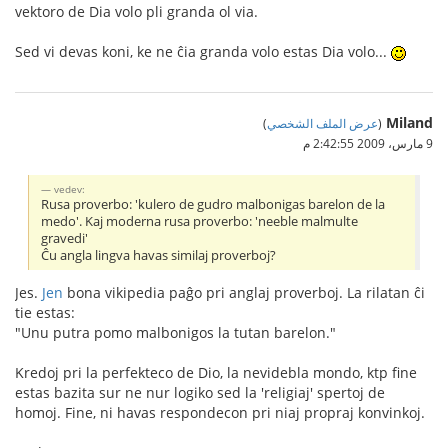
vektoro de Dia volo pli granda ol via.
Sed vi devas koni, ke ne ĉia granda volo estas Dia volo...
Miland
(
عرض الملف الشخصي
)
9 مارس، 2009 2:42:55 م
vedev:
Rusa proverbo: 'kulero de gudro malbonigas barelon de la
medo'. Kaj moderna rusa proverbo: 'neeble malmulte
gravedi'
Ĉu angla lingva havas similaj proverboj?
Jes.
Jen
bona vikipedia paĝo pri anglaj proverboj. La rilatan ĉi
tie estas:
"Unu putra pomo malbonigos la tutan barelon."
Kredoj pri la perfekteco de Dio, la nevidebla mondo, ktp fine
estas bazita sur ne nur logiko sed la 'religiaj' spertoj de
homoj. Fine, ni havas respondecon pri niaj propraj konvinkoj.