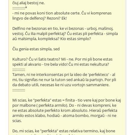
ĉiuj aliaj bestoj ne.
::::::::::::::*
- mi ne povas koni tion absolute certe. Ĉu vi komprenas
lingvo de delfenoj? Rezoni? Ek!
Delfino ne bezonas en tio, ke vi bezonas - urboj, maŝinoj,
vestoj. Ĉu ilia malpli perfektaj? Ĉu estas pli perfekta - simpla
aŭ malsimpla, kompleksa? Kio estas simplo?
Ĉiu genia estas simpla, sed
Kulturo? Ĉu vi ŝatis teatro? Mi - ne. Por mi pli bone estas
spekti al akvario - tre bela vido! Ĉu mi estas nekultura?
::::::::::::::
Tamen, ni ne interkonsentas pri la ideo de 'perfekteco' - al
mi, tiu signifas ne nur la tuton sed ankaŭ la partojn. Por pli
da debato utili, necesas ke ni uzu vortojn sammaniere.
::::::::::::::
Mi scias, ke "perfekta" estas = finita - tio vere kaj por bone kaj
por malbone ( perfekta armilo). Do - ni devas kompreni, ke
ne estas absolute perfekto krom absoluto. Hieraŭ perfekta
armilo estos klabo, hodiaŭ - atoma bombo, morgaŭ - ni ne
scias.
Do, mi scias, ke "perfekta" estas relativa termino, kaj bone