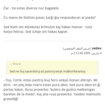
Ĉar - tio estas diverse nur bagatele.
Ĉu mano de ŝtelisto povas ŝarĝi ĝia respondecon al piedo?
Sed kiam oni ekzekutas krimulon kaj hakas manon - tuta
korpo febras. Sed iufoje oni hakas kapon.
vedev
(عرض الملف الشخصي)
9 مارس، 2009 2:12:40 م
Miland:
Sed ne ĉiuj sacerdotoj aŭ pastroj estas malbonfarantoj.
- ĉiuj. Certe, estas pastroj kiuj faris ankaŭ bonan aferojn. Mi
diris - en plej kota rivero estas pura akvo. Sed pura akvo en ĝi
portas katon. Rusa proverbo: 'kulero de gudro malbonigas
barelon de la medo'. Kaj alia rusa proverbo: 'neeble malmulte
gravediĝi'