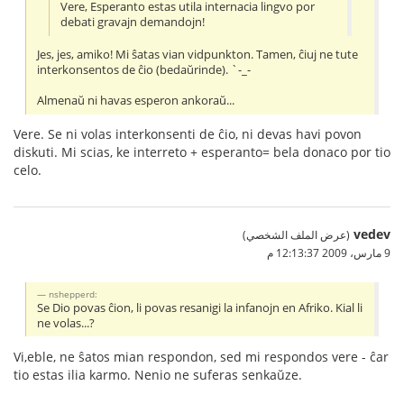
Vere, Esperanto estas utila internacia lingvo por
debati gravajn demandojn!
Jes, jes, amiko! Mi ŝatas vian vidpunkton. Tamen, ĉiuj ne tute
interkonsentos de ĉio (bedaŭrinde). `-_-
Almenaŭ ni havas esperon ankoraŭ...
Vere. Se ni volas interkonsenti de ĉio, ni devas havi povon
diskuti. Mi scias, ke interreto + esperanto= bela donaco por tio
celo.
vedev
(عرض الملف الشخصي)
9 مارس، 2009 12:13:37 م
nshepperd:
Se Dio povas ĉion, li povas resanigi la infanojn en Afriko. Kial li
ne volas...?
Vi,eble, ne ŝatos mian respondon, sed mi respondos vere - ĉar
tio estas ilia karmo. Nenio ne suferas senkaŭze.