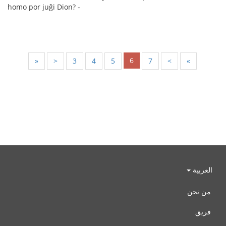
homo por juĝi Dion? -
6
«
<
3
4
5
7
>
»
العربية
من نحن
فريق