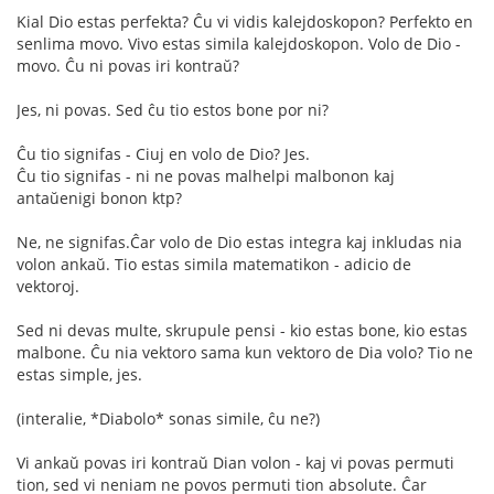
Kial Dio estas perfekta? Ĉu vi vidis kalejdoskopon? Perfekto en
senlima movo. Vivo estas simila kalejdoskopon. Volo de Dio -
movo. Ĉu ni povas iri kontraŭ?
Jes, ni povas. Sed ĉu tio estos bone por ni?
Ĉu tio signifas - Ciuj en volo de Dio? Jes.
Ĉu tio signifas - ni ne povas malhelpi malbonon kaj
antaŭenigi bonon ktp?
Ne, ne signifas.Ĉar volo de Dio estas integra kaj inkludas nia
volon ankaŭ. Tio estas simila matematikon - adicio de
vektoroj.
Sed ni devas multe, skrupule pensi - kio estas bone, kio estas
malbone. Ĉu nia vektoro sama kun vektoro de Dia volo? Tio ne
estas simple, jes.
(interalie, *Diabolo* sonas simile, ĉu ne?)
Vi ankaŭ povas iri kontraŭ Dian volon - kaj vi povas permuti
tion, sed vi neniam ne povos permuti tion absolute. Ĉar