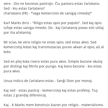
vere - Dio ne bezonas pastrojn. Ĉiu pastoro estas ĉarlatano.
Sed - kiu estas ĉarlatano?
charlatano (FR) - *vaga komercisto de sanigaj rimedoj*
Karl Marks diris - "Riligo estas opio por popolo". Sed kaj opio
iufoje estas saniga rimedo. Do - kaj ĉarlatanoj povas esti utilaj
por ilia aĉetantoj.
Mi scias, ke vera religio ne estas opio, sed estas akvo. Sed
komercistoj kotas kaj transmutacias puran akvan al opio, aŭ al
koto.
Sed en plej kota rivero estas pura akvo. Simple bezone okuloj
por distingi kaj filtrilo por purigo. Kaj kono bezone - kio estas
pura akvo.
Unua indico de ĉarlatano estas - ŝanĝi Dion por monoj.
Kaj sed - estas pastroj - komercistoj kaj estas profetoj. Tiuj
estas 2 grandaj diferencoj.
Kaj - K.Marks mem konstruis bazon por religio - materialismo-