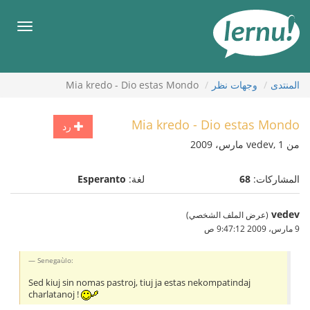
لى
لمحتويات
قائمة
طعام
المنتدى
وجهات نظر
Mia kredo - Dio estas Mondo
Mia kredo - Dio estas Mondo
رد
من vedev, 1 مارس، 2009
المشاركات:
68
لغة:
Esperanto
vedev
(عرض الملف الشخصي)
9 مارس، 2009 9:47:12 ص
Senegaùlo:
Sed kiuj sin nomas pastroj, tiuj ja estas nekompatindaj
charlatanoj !