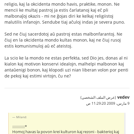
religio, kaj la okcidenta mondo havis, praktike, monon. Ne
mencii ke multaj pastroj ja estis ĉarlatanoj kaj eĉ pli
malbonaĵoj okazis - mi ne ĝojas diri ke kelkaj religiistoj
malutilis infanojn. Sendube tiaj aĉuloj indas je severa puno.
Sed ne ĉiuj sacerdotoj aŭ pastroj estas malbonfarantoj. Ne
ĉiuj en la okcidenta mondo kultas monon, kaj ne ĉiuj rusoj
estis komunismuloj aŭ eĉ ateistoj.
La scio ke la mondo ne estas perfekta, sed Dio jes, donas al ni
kialon kaj motivon konservi idealojn, malhelpi malbonon kaj
antaŭenigi bonon, kaj klopodi uzi nian liberan volon por penti
de pekoj kaj estimi virtojn, ĉu ne?
vedev
(عرض الملف الشخصي)
9 مارس، 2009 11:29:20 ص
Miland:
::::::::::::::*
Homoj havas la povon krei kulturon kaj rezoni - bakterioj kaj