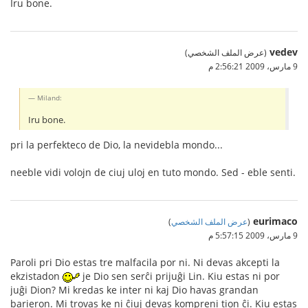
Iru bone.
vedev
(عرض الملف الشخصي)
9 مارس، 2009 2:56:21 م
Miland:
Iru bone.
pri la perfekteco de Dio, la nevidebla mondo...
neeble vidi volojn de ciuj uloj en tuto mondo. Sed - eble senti.
eurimaco
(
عرض الملف الشخصي
)
9 مارس، 2009 5:57:15 م
Paroli pri Dio estas tre malfacila por ni. Ni devas akcepti la
ekzistadon
je Dio sen serĉi prijuĝi Lin. Kiu estas ni por
juĝi Dion? Mi kredas ke inter ni kaj Dio havas grandan
barieron. Mi trovas ke ni ĉiuj devas kompreni tion ĉi. Kiu estas