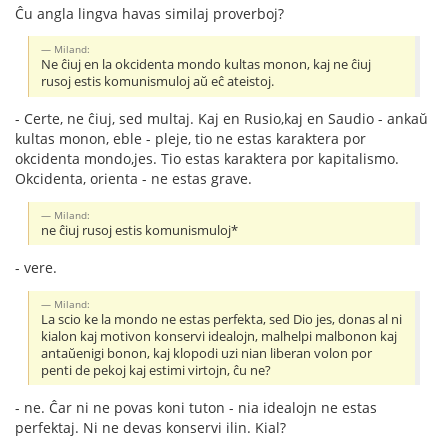
Ĉu angla lingva havas similaj proverboj?
Miland:
Ne ĉiuj en la okcidenta mondo kultas monon, kaj ne ĉiuj
rusoj estis komunismuloj aŭ eĉ ateistoj.
- Certe, ne ĉiuj, sed multaj. Kaj en Rusio,kaj en Saudio - ankaŭ
kultas monon, eble - pleje, tio ne estas karaktera por
okcidenta mondo,jes. Tio estas karaktera por kapitalismo.
Okcidenta, orienta - ne estas grave.
Miland:
ne ĉiuj rusoj estis komunismuloj*
- vere.
Miland:
La scio ke la mondo ne estas perfekta, sed Dio jes, donas al ni
kialon kaj motivon konservi idealojn, malhelpi malbonon kaj
antaŭenigi bonon, kaj klopodi uzi nian liberan volon por
penti de pekoj kaj estimi virtojn, ĉu ne?
- ne. Ĉar ni ne povas koni tuton - nia idealojn ne estas
perfektaj. Ni ne devas konservi ilin. Kial?