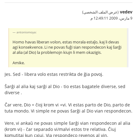
vedev
(عرض الملف الشخصي)
9 مارس، 2009 12:49:11 م
antoniomoya:
Homo havas liberan volon, estas morala estaĵo, kaj li devas
agi konsekvence. Li ne povas fuĝi sian respondecon kaj ŝarĝi
al alia (al Dio) la problemojn kiujn li mem okazigis.
Amike.
Jes. Sed - libera volo estas restrikta de ĝia povoj.
Ŝarĝi al alia kaj sarĝi al Dio - tio estas bagatele diverse, sed
diverse .
Ĉar vere, Dio = ĉioj krom vi +vi. Vi estas parto de Dio, parto de
tuta mondo. Vi simple ne povas ŝarĝi al Dio vian respondecon.
Vere, vi ankaŭ ne povas simple ŝarĝi vian respondecon al alia
(krom vi) - ĉar separado vi/malvi estos tre relativa. Ĉiuj
komutitaj kun сxiuj. Via respondeco revenos al vin.