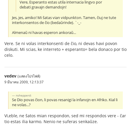
Vere, Esperanto estas utila internacia lingvo por
debati gravajn demandojn!
Jes, jes, amiko! Mi ŝatas vian vidpunkton. Tamen, ĉiuj ne tute
interkonsentos de ĉio (bedaŭrinde). `-_-
Almenaŭ ni havas esperon ankoraŭ...
Vere. Se ni volas interkonsenti de ĉio, ni devas havi povon
diskuti. Mi scias, ke interreto + esperanto= bela donaco por tio
celo.
vedev
(แสดงโปรไฟล์)
9 มีนาคม 2009, 12:13:37
nshepperd:
Se Dio povas ĉion, li povas resanigi la infanojn en Afriko. Kial li
ne volas...?
Vi,eble, ne ŝatos mian respondon, sed mi respondos vere - ĉar
tio estas ilia karmo. Nenio ne suferas senkaŭze.