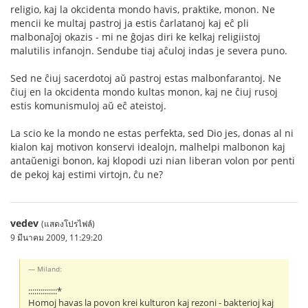
religio, kaj la okcidenta mondo havis, praktike, monon. Ne
mencii ke multaj pastroj ja estis ĉarlatanoj kaj eĉ pli
malbonaĵoj okazis - mi ne ĝojas diri ke kelkaj religiistoj
malutilis infanojn. Sendube tiaj aĉuloj indas je severa puno.
Sed ne ĉiuj sacerdotoj aŭ pastroj estas malbonfarantoj. Ne
ĉiuj en la okcidenta mondo kultas monon, kaj ne ĉiuj rusoj
estis komunismuloj aŭ eĉ ateistoj.
La scio ke la mondo ne estas perfekta, sed Dio jes, donas al ni
kialon kaj motivon konservi idealojn, malhelpi malbonon kaj
antaŭenigi bonon, kaj klopodi uzi nian liberan volon por penti
de pekoj kaj estimi virtojn, ĉu ne?
vedev
(แสดงโปรไฟล์)
9 มีนาคม 2009, 11:29:20
Miland:
::::::::::::::*
Homoj havas la povon krei kulturon kaj rezoni - bakterioj kaj