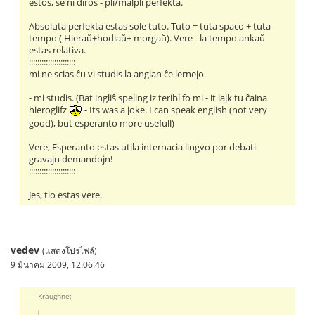
estos, se ni diros - pli/malpli perfekta.
Absoluta perfekta estas sole tuto. Tuto = tuta spaco + tuta
tempo ( Hieraŭ+hodiaŭ+ morgaŭ). Vere - la tempo ankaŭ
estas relativa.
::::::::::::::::::::::
mi ne scias ĉu vi studis la anglan ĉe lernejo
- mi studis. (Bat ingliŝ speling iz teribl fo mi - it lajk tu ĉaina
hieroglifz
- Its was a joke. I can speak english (not very
good), but esperanto more usefull)
Vere, Esperanto estas utila internacia lingvo por debati
gravajn demandojn!
::::::::::::::::::::::
Jes, tio estas vere.
vedev
(แสดงโปรไฟล์)
9 มีนาคม 2009, 12:06:46
Kraughne: