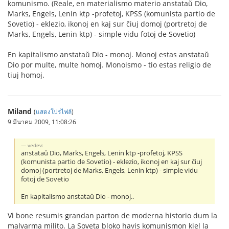
komunismo. (Reale, en materialismo materio anstataŭ Dio,
Marks, Engels, Lenin ktp -profetoj, KPSS (komunista partio de
Sovetio) - eklezio, ikonoj en kaj sur ĉiuj domoj (portretoj de
Marks, Engels, Lenin ktp) - simple vidu fotoj de Sovetio)
En kapitalismo anstataŭ Dio - monoj. Monoj estas anstataŭ
Dio por multe, multe homoj. Monoismo - tio estas religio de
tiuj homoj.
Miland
(
แสดงโปรไฟล์
)
9 มีนาคม 2009, 11:08:26
vedev:
anstataŭ Dio, Marks, Engels, Lenin ktp -profetoj, KPSS
(komunista partio de Sovetio) - eklezio, ikonoj en kaj sur ĉiuj
domoj (portretoj de Marks, Engels, Lenin ktp) - simple vidu
fotoj de Sovetio
En kapitalismo anstataŭ Dio - monoj..
Vi bone resumis grandan parton de moderna historio dum la
malvarma milito. La Soveta bloko havis komunismon kiel la