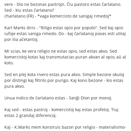
vere - Dio ne bezonas pastrojn. Ĉiu pastoro estas ĉarlatano.
Sed - kiu estas ĉarlatano?
charlatano (FR) - *vaga komercisto de sanigaj rimedoj*
Karl Marks diris - "Riligo estas opio por popolo". Sed kaj opio
iufoje estas saniga rimedo. Do - kaj ĉarlatanoj povas esti utilaj
por ilia aĉetantoj.
Mi scias, ke vera religio ne estas opio, sed estas akvo. Sed
komercistoj kotas kaj transmutacias puran akvan al opio, aŭ al
koto.
Sed en plej kota rivero estas pura akvo. Simple bezone okuloj
por distingi kaj filtrilo por purigo. Kaj kono bezone - kio estas
pura akvo.
Unua indico de ĉarlatano estas - ŝanĝi Dion por monoj.
Kaj sed - estas pastroj - komercistoj kaj estas profetoj. Tiuj
estas 2 grandaj diferencoj.
Kaj - K.Marks mem konstruis bazon por religio - materialismo-