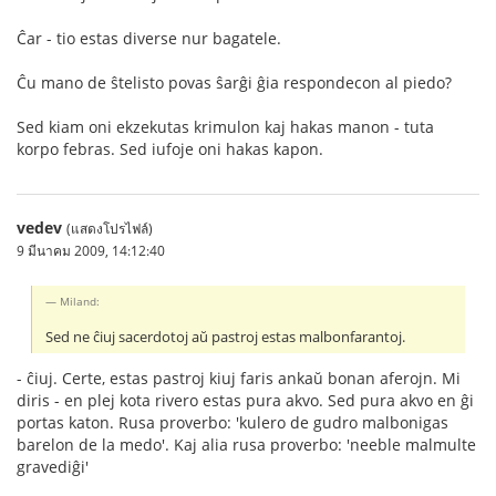
Ĉar - tio estas diverse nur bagatele.
Ĉu mano de ŝtelisto povas ŝarĝi ĝia respondecon al piedo?
Sed kiam oni ekzekutas krimulon kaj hakas manon - tuta
korpo febras. Sed iufoje oni hakas kapon.
vedev
(แสดงโปรไฟล์)
9 มีนาคม 2009, 14:12:40
Miland:
Sed ne ĉiuj sacerdotoj aŭ pastroj estas malbonfarantoj.
- ĉiuj. Certe, estas pastroj kiuj faris ankaŭ bonan aferojn. Mi
diris - en plej kota rivero estas pura akvo. Sed pura akvo en ĝi
portas katon. Rusa proverbo: 'kulero de gudro malbonigas
barelon de la medo'. Kaj alia rusa proverbo: 'neeble malmulte
gravediĝi'