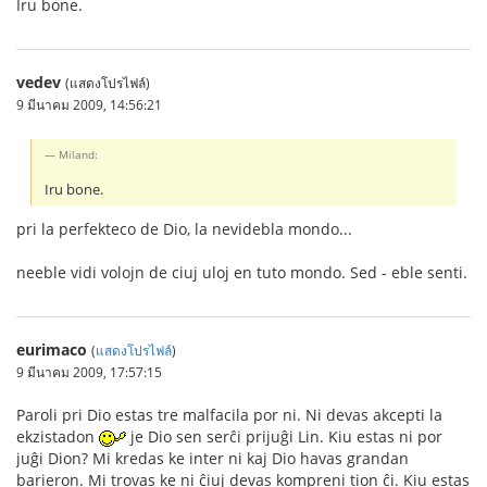
Iru bone.
vedev
(แสดงโปรไฟล์)
9 มีนาคม 2009, 14:56:21
Miland:
Iru bone.
pri la perfekteco de Dio, la nevidebla mondo...
neeble vidi volojn de ciuj uloj en tuto mondo. Sed - eble senti.
eurimaco
(
แสดงโปรไฟล์
)
9 มีนาคม 2009, 17:57:15
Paroli pri Dio estas tre malfacila por ni. Ni devas akcepti la
ekzistadon
je Dio sen serĉi prijuĝi Lin. Kiu estas ni por
juĝi Dion? Mi kredas ke inter ni kaj Dio havas grandan
barieron. Mi trovas ke ni ĉiuj devas kompreni tion ĉi. Kiu estas