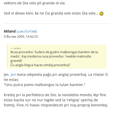
vektoro de Dia volo pli granda ol via.
Sed vi devas koni, ke ne ĉia granda volo estas Dia volo...
Miland
(
แสดงโปรไฟล์
)
9 มีนาคม 2009, 14:42:55
vedev:
Rusa proverbo: 'kulero de gudro malbonigas barelon de la
medo'. Kaj moderna rusa proverbo: 'neeble malmulte
gravedi'
Ĉu angla lingva havas similaj proverboj?
Jes.
Jen
bona vikipedia paĝo pri anglaj proverboj. La rilatan ĉi
tie estas:
"Unu putra pomo malbonigos la tutan barelon."
Kredoj pri la perfekteco de Dio, la nevidebla mondo, ktp fine
estas bazita sur ne nur logiko sed la 'religiaj' spertoj de
homoj. Fine, ni havas respondecon pri niaj propraj konvinkoj.