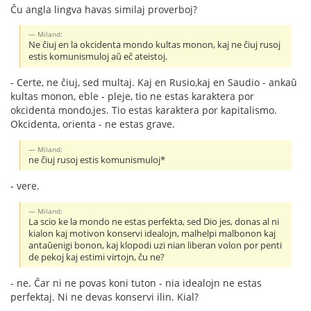
Ĉu angla lingva havas similaj proverboj?
Miland:
Ne ĉiuj en la okcidenta mondo kultas monon, kaj ne ĉiuj rusoj
estis komunismuloj aŭ eĉ ateistoj.
- Certe, ne ĉiuj, sed multaj. Kaj en Rusio,kaj en Saudio - ankaŭ
kultas monon, eble - pleje, tio ne estas karaktera por
okcidenta mondo,jes. Tio estas karaktera por kapitalismo.
Okcidenta, orienta - ne estas grave.
Miland:
ne ĉiuj rusoj estis komunismuloj*
- vere.
Miland:
La scio ke la mondo ne estas perfekta, sed Dio jes, donas al ni
kialon kaj motivon konservi idealojn, malhelpi malbonon kaj
antaŭenigi bonon, kaj klopodi uzi nian liberan volon por penti
de pekoj kaj estimi virtojn, ĉu ne?
- ne. Ĉar ni ne povas koni tuton - nia idealojn ne estas
perfektaj. Ni ne devas konservi ilin. Kial?