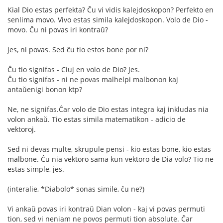
Kial Dio estas perfekta? Ĉu vi vidis kalejdoskopon? Perfekto en
senlima movo. Vivo estas simila kalejdoskopon. Volo de Dio -
movo. Ĉu ni povas iri kontraŭ?
Jes, ni povas. Sed ĉu tio estos bone por ni?
Ĉu tio signifas - Ciuj en volo de Dio? Jes.
Ĉu tio signifas - ni ne povas malhelpi malbonon kaj
antaŭenigi bonon ktp?
Ne, ne signifas.Ĉar volo de Dio estas integra kaj inkludas nia
volon ankaŭ. Tio estas simila matematikon - adicio de
vektoroj.
Sed ni devas multe, skrupule pensi - kio estas bone, kio estas
malbone. Ĉu nia vektoro sama kun vektoro de Dia volo? Tio ne
estas simple, jes.
(interalie, *Diabolo* sonas simile, ĉu ne?)
Vi ankaŭ povas iri kontraŭ Dian volon - kaj vi povas permuti
tion, sed vi neniam ne povos permuti tion absolute. Ĉar