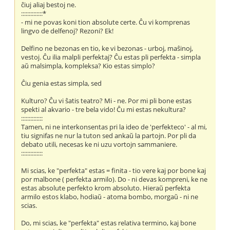
ĉiuj aliaj bestoj ne.
::::::::::::::*
- mi ne povas koni tion absolute certe. Ĉu vi komprenas
lingvo de delfenoj? Rezoni? Ek!
Delfino ne bezonas en tio, ke vi bezonas - urboj, maŝinoj,
vestoj. Ĉu ilia malpli perfektaj? Ĉu estas pli perfekta - simpla
aŭ malsimpla, kompleksa? Kio estas simplo?
Ĉiu genia estas simpla, sed
Kulturo? Ĉu vi ŝatis teatro? Mi - ne. Por mi pli bone estas
spekti al akvario - tre bela vido! Ĉu mi estas nekultura?
::::::::::::::
Tamen, ni ne interkonsentas pri la ideo de 'perfekteco' - al mi,
tiu signifas ne nur la tuton sed ankaŭ la partojn. Por pli da
debato utili, necesas ke ni uzu vortojn sammaniere.
::::::::::::::
Mi scias, ke "perfekta" estas = finita - tio vere kaj por bone kaj
por malbone ( perfekta armilo). Do - ni devas kompreni, ke ne
estas absolute perfekto krom absoluto. Hieraŭ perfekta
armilo estos klabo, hodiaŭ - atoma bombo, morgaŭ - ni ne
scias.
Do, mi scias, ke "perfekta" estas relativa termino, kaj bone