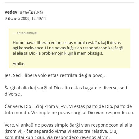
vedev
(แสดงโปรไฟล์)
9 มีนาคม 2009, 12:49:11
antoniomoya:
Homo havas liberan volon, estas morala estaĵo, kaj li devas
agi konsekvence. Li ne povas fuĝi sian respondecon kaj ŝarĝi
al alia (al Dio) la problemojn kiujn li mem okazigis.
Amike.
Jes. Sed - libera volo estas restrikta de ĝia povoj.
Ŝarĝi al alia kaj sarĝi al Dio - tio estas bagatele diverse, sed
diverse .
Ĉar vere, Dio = ĉioj krom vi +vi. Vi estas parto de Dio, parto de
tuta mondo. Vi simple ne povas ŝarĝi al Dio vian respondecon.
Vere, vi ankaŭ ne povas simple ŝarĝi vian respondecon al alia
(krom vi) - ĉar separado vi/malvi estos tre relativa. Ĉiuj
komutitaj kun сxiuj. Via respondeco revenos al vin.