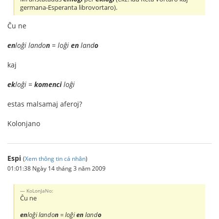
germana-Esperanta librovortaro).
Ĉu ne
en
loĝi lando
n
= loĝi
en
land
o
kaj
ek
loĝi =
komenci
loĝi
estas malsamaj aferoj?
Kolonjano
Espi
(
Xem thông tin cá nhân
)
01:01:38 Ngày 14 tháng 3 năm 2009
KoLonJaNo:
Ĉu ne
en
loĝi lando
n
= loĝi
en
land
o