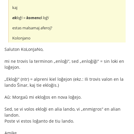
kaj
ek
loĝi =
komenci
loĝi
estas malsamaj aferoj?
Kolonjano
Saluton KoLonJaNo,
mi ne trovis la terminon „enloĝi“, sed „enloĝiĝi“ = sin loki en
loĝejon.
„Ekloĝi“ (ntr) = alpreni kiel loĝejon (ekz.: Ili trovis valon en la
lando Ŝinar, kaj tie ekloĝis.)
Aŭ: Morgaŭ mi ekloĝos en nova loĝejo.
Sed, se vi volos ekloĝi en alia lando, vi „enmigros“ en alian
landon.
Poste vi estos loĝanto de tiu lando.
Amike