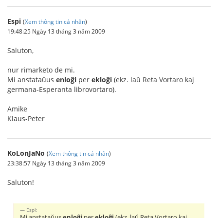
Espi
(
Xem thông tin cá nhân
)
19:48:25 Ngày 13 tháng 3 năm 2009
Saluton,
nur rimarketo de mi.
Mi anstataŭus
enloĝi
per
ekloĝi
(ekz. laŭ Reta Vortaro kaj
germana-Esperanta librovortaro).
Amike
Klaus-Peter
KoLonJaNo
(
Xem thông tin cá nhân
)
23:38:57 Ngày 13 tháng 3 năm 2009
Saluton!
Espi:
Mi anstataŭus
enloĝi
per
ekloĝi
(ekz. laŭ Reta Vortaro kaj