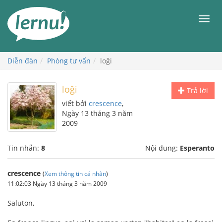
Đi
đến
Men
phần
nội
dung
Diễn đàn
Phòng tư vấn
loĝi
loĝi
Trả lời
viết bởi
crescence
,
Ngày 13 tháng 3 năm
2009
Tin nhắn:
8
Nội dung:
Esperanto
crescence
(
Xem thông tin cá nhân
)
11:02:03 Ngày 13 tháng 3 năm 2009
Saluton,