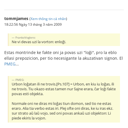
tommjames
(
Xem thông tin cá nhân
)
18:22:56 Ngày 13 tháng 3 năm 2009
FrankoVoglero:
Ne vi devas uzi la vorton: enloĝi.
Estas montrinde ke fakte oni ja povas uzi "loĝi", pro la eblo
ellasi prepozicion, per tio necesigante la akuzativan signon. El
PMEG
...
PMEG:
Urbon loĝatan ili ne trovis.[Ps.107] = Urbon, en kiu iu loĝas, ili
ne trovis. Tiu okazo estas tamen nur ŝajne erara, ĉar loĝi fakte
povas esti objekta.
Normale oni ne diras mi loĝas tiun domon, sed tio ne estas
eraro. Alia tia verbo estas iri. Plej ofte oni diras, ke iu iras ekz.
sur strato aŭ laŭ vojo, sed oni povas ankaŭ uzi objekton: Li
piede ekiris la vojon.