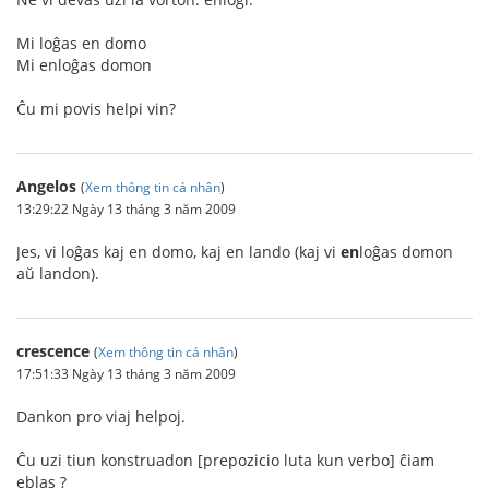
Mi loĝas en domo
Mi enloĝas domon
Ĉu mi povis helpi vin?
Angelos
(
Xem thông tin cá nhân
)
13:29:22 Ngày 13 tháng 3 năm 2009
Jes, vi loĝas kaj en domo, kaj en lando (kaj vi
en
loĝas domon
aŭ landon).
crescence
(
Xem thông tin cá nhân
)
17:51:33 Ngày 13 tháng 3 năm 2009
Dankon pro viaj helpoj.
Ĉu uzi tiun konstruadon [prepozicio luta kun verbo] ĉiam
eblas ?