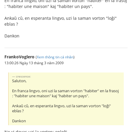
En franca lingvo, oni uzi la saman vorton "habiter" en la frasoj
: "habiter une maison" kaj "habiter un pays".
Ankaŭ cû, en esperanta lingvo, uzi la saman vorton "loĝi"
eblas ?
Dankon
FrankoVoglero
(
Xem thông tin cá nhân
)
13:00:26 Ngày 13 tháng 3 năm 2009
crescence:
Saluton,
En franca lingvo, oni uzi la saman vorton "habiter" en la frasoj
: "habiter une maison" kaj "habiter un pays".
Ankaŭ cû, en esperanta lingvo, uzi la saman vorton "loĝi"
eblas ?
Dankon
Ne vi devas uzi la vorton: enloĝi.