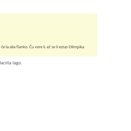
 la alia flanko. Ĉu vere li, eĉ se li estas Olimpika
aciita lago.