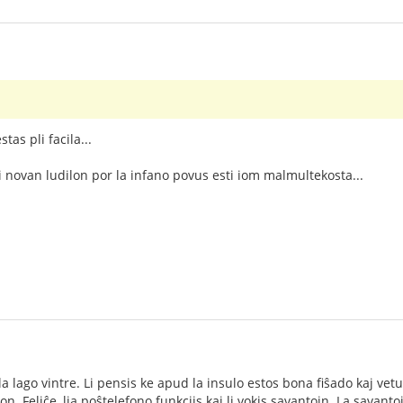
tas pli facila...
 novan ludilon por la infano povus esti iom malmultekosta...
 la lago vintre. Li pensis ke apud la insulo estos bona fiŝado kaj vetu
lon. Feliĉe, lia poŝtelefono funkciis kaj li vokis savantojn. La savan