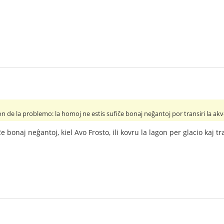
on de la problemo: la homoj ne estis sufiĉe bonaj neĝantoj por transiri la ak
e bonaj neĝantoj, kiel Avo Frosto, ili kovru la lagon per glacio kaj tra