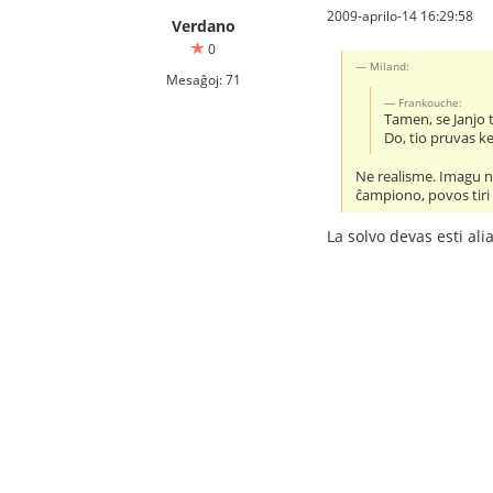
2009-aprilo-14 16:29:58
Verdano
0
Miland:
Mesaĝoj: 71
Frankouche:
Tamen, se Janjo t
Do, tio pruvas k
Ne realisme. Imagu naĝ
ĉampiono, povos tiri v
La solvo devas esti ali