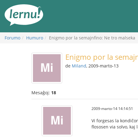
Al
la
enhavo
Forumo
Humuro
Enigmo por la semajnfino: Ne tro malseka
Enigmo por la semajn
de
Miland
, 2009-marto-13
Mesaĝoj:
18
2009-marto-14 14:14:51
Vi forgesas la kondiĉo
flososen via solvo, kaj