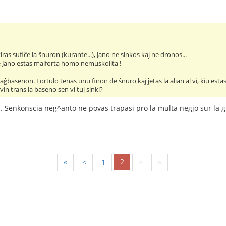
iras sufiĉe la ŝnuron (kurante...), Jano ne sinkos kaj ne dronos...
e Jano estas malforta homo nemuskolita !
basenon. Fortulo tenas unu finon de ŝnuro kaj ĵetas la alian al vi, kiu estas ĉe
in trans la baseno sen vi tuj sinki?
a. Senkonscia neg^anto ne povas trapasi pro la multa negjo sur la gl
2
«
<
1
>
»