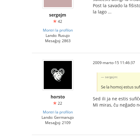
Post la savado la fiŝis
la lago ...
sergejm
42
Montri la profilon
Lando: Rusujo
Mesaĝoj: 2863
2009-marto-15 11:46:37
sergejm:
Se la homoj estus sufi
horsto
Sed ili ja ne estis suf
22
Mi miras, ĉu neĝado n
Montri la profilon
Lando: Germanujo
Mesaĝoj: 2109