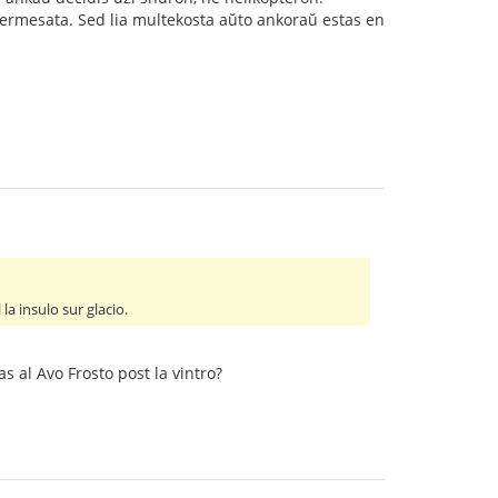
s permesata. Sed lia multekosta aŭto ankoraŭ estas en
la insulo sur glacio.
 al Avo Frosto post la vintro?