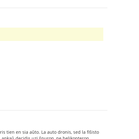
ris tien en sia aŭto. La auto dronis, sed la fiŝisto
toj ankaŭ decidis uzi ŝnuron, ne helikopteron.