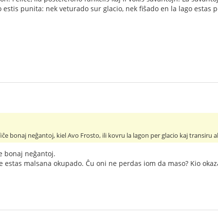
to estis punita: nek veturado sur glacio, nek fiŝado en la lago esta
ĉe bonaj neĝantoj, kiel Avo Frosto, ili kovru la lagon per glacio kaj transiru al 
iĉe bonaj neĝantoj.
e estas malsana okupado. Ĉu oni ne perdas iom da maso? Kio okazas