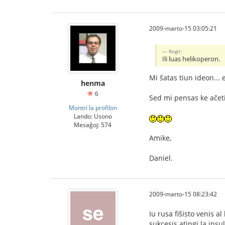
2009-marto-15 03:05:21
Rogir:
Ili luas helikoperon.
Mi ŝatas tiun ideon... es
henma
6
Sed mi pensas ke aĉeti
Montri la profilon
Lando: Usono
Mesaĝoj: 574
Amike,
Daniel.
2009-marto-15 08:23:42
Iu rusa fiŝisto venis al
sukcesis atingi la insu