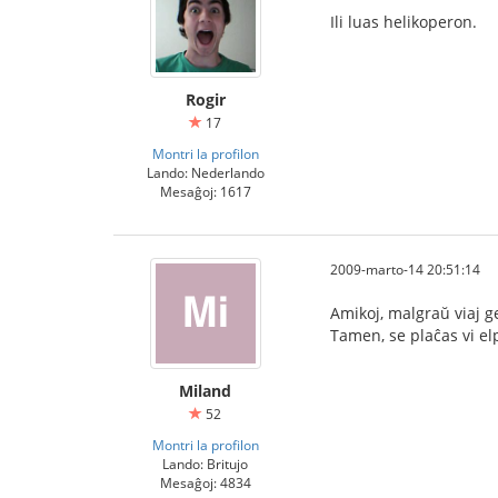
Ili luas helikoperon.
Rogir
17
Montri la profilon
Lando: Nederlando
Mesaĝoj: 1617
2009-marto-14 20:51:14
Amikoj, malgraŭ viaj ge
Tamen, se plaĉas vi elp
Miland
52
Montri la profilon
Lando: Britujo
Mesaĝoj: 4834