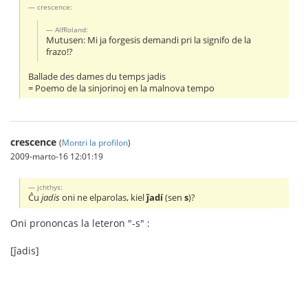
crescence:
AlfRoland:
Mutusen: Mi ja forgesis demandi pri la signifo de la
frazo!?
Ballade des dames du temps jadis
= Poemo de la sinjorinoj en la malnova tempo
crescence
(
Montri la profilon
)
2009-marto-16 12:01:19
jchthys:
Ĉu
jadis
oni ne elparolas, kiel
ĵadí
(sen
s
)?
Oni prononcas la leteron "-s" :
[ĵadis]