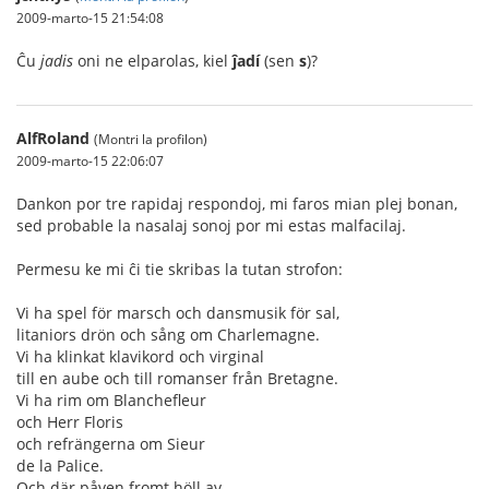
2009-marto-15 21:54:08
Ĉu
jadis
oni ne elparolas, kiel
ĵadí
(sen
s
)?
AlfRoland
(Montri la profilon)
2009-marto-15 22:06:07
Dankon por tre rapidaj respondoj, mi faros mian plej bonan,
sed probable la nasalaj sonoj por mi estas malfacilaj.
Permesu ke mi ĉi tie skribas la tutan strofon:
Vi ha spel för marsch och dansmusik för sal,
litaniors drön och sång om Charlemagne.
Vi ha klinkat klavikord och virginal
till en aube och till romanser från Bretagne.
Vi ha rim om Blanchefleur
och Herr Floris
och refrängerna om Sieur
de la Palice.
Och där påven fromt höll av