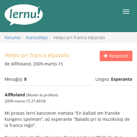
Al
la
Men
enhavo
Forumo
Konsultejo
Helpo pri franca elparolo
Helpo pri franca elparolo
Respondi
de AlfRoland, 2009-marto-15
Mesaĝoj:
8
Lingvo:
Esperanto
AlfRoland
(Montri la profilon)
2009-marto-15 21:40:56
Mi provas lerni kanzonon nomata "En ballad om franske
kungens spelmän", aŭ esperante "Balado pri la muzikistoj de
la franca reĝo".