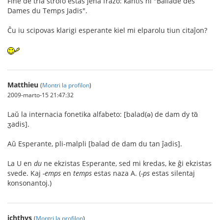
Fine de tria strofo estas jena frazo: kantis ni "Ballade des
Dames du Temps Jadis".
Ĉu iu scipovas klarigi esperante kiel mi elparolu tiun citaĵon?
Matthieu
(
Montri la profilon
)
2009-marto-15 21:47:32
Laŭ la internacia fonetika alfabeto: [balad(ə) de dam dy tɑ̃
ʒadis].
Aŭ Esperante, pli-malpli [balad de dam du tan ĵadis].
La U en
du
ne ekzistas Esperante, sed mi kredas, ke ĝi ekzistas
svede. Kaj
-emps
en
temps
estas naza A. (
-ps
estas silentaj
konsonantoj.)
jchthys
(
Montri la profilon
)