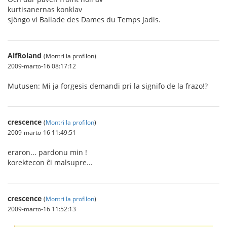
kurtisanernas konklav
sjöngo vi Ballade des Dames du Temps Jadis.
AlfRoland
(Montri la profilon)
2009-marto-16 08:17:12
Mutusen: Mi ja forgesis demandi pri la signifo de la frazo!?
crescence
(
Montri la profilon
)
2009-marto-16 11:49:51
eraron... pardonu min !
korektecon ĉi malsupre...
crescence
(
Montri la profilon
)
2009-marto-16 11:52:13