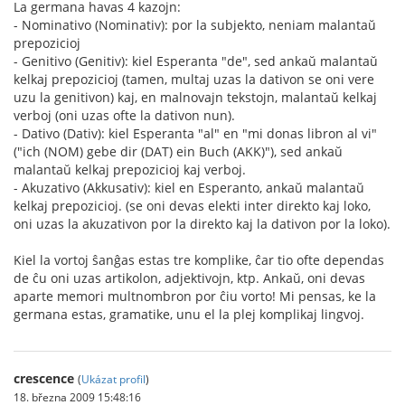
La germana havas 4 kazojn:
- Nominativo (Nominativ): por la subjekto, neniam malantaŭ
prepozicioj
- Genitivo (Genitiv): kiel Esperanta "de", sed ankaŭ malantaŭ
kelkaj prepozicioj (tamen, multaj uzas la dativon se oni vere
uzu la genitivon) kaj, en malnovajn tekstojn, malantaŭ kelkaj
verboj (oni uzas ofte la dativon nun).
- Dativo (Dativ): kiel Esperanta "al" en "mi donas libron al vi"
("ich (NOM) gebe dir (DAT) ein Buch (AKK)"), sed ankaŭ
malantaŭ kelkaj prepozicioj kaj verboj.
- Akuzativo (Akkusativ): kiel en Esperanto, ankaŭ malantaŭ
kelkaj prepozicioj. (se oni devas elekti inter direkto kaj loko,
oni uzas la akuzativon por la direkto kaj la dativon por la loko).
Kiel la vortoj ŝanĝas estas tre komplike, ĉar tio ofte dependas
de ĉu oni uzas artikolon, adjektivojn, ktp. Ankaŭ, oni devas
aparte memori multnombron por ĉiu vorto! Mi pensas, ke la
germana estas, gramatike, unu el la plej komplikaj lingvoj.
crescence
(
Ukázat profil
)
18. března 2009 15:48:16