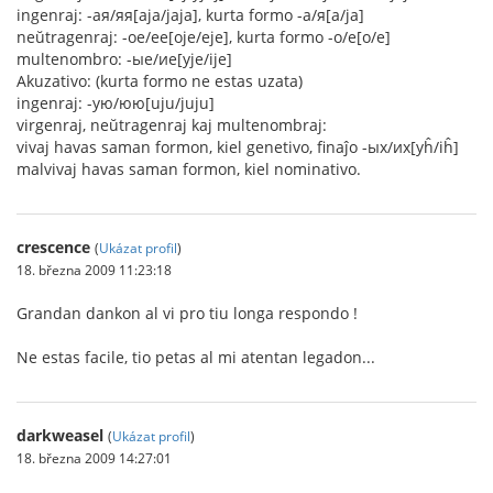
ingenraj: -ая/яя[aja/jaja], kurta formo -а/я[a/ja]
neŭtragenraj: -ое/ее[oje/eje], kurta formo -о/е[o/e]
multenombro: -ые/ие[yje/ije]
Akuzativo: (kurta formo ne estas uzata)
ingenraj: -ую/юю[uju/juju]
virgenraj, neŭtragenraj kaj multenombraj:
vivaj havas saman formon, kiel genetivo, finaĵo -ых/их[yĥ/iĥ]
malvivaj havas saman formon, kiel nominativo.
crescence
(
Ukázat profil
)
18. března 2009 11:23:18
Grandan dankon al vi pro tiu longa respondo !
Ne estas facile, tio petas al mi atentan legadon...
darkweasel
(
Ukázat profil
)
18. března 2009 14:27:01