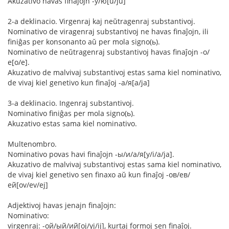
Akuzativo havas finaĵojn -у/ю[u/ju]
2-a deklinacio. Virgenraj kaj neŭtragenraj substantivoj.
Nominativo de viragenraj substantivoj ne havas finaĵojn, ili
finiĝas per konsonanto aŭ per mola signo(ь).
Nominativo de neŭtragenraj substantivoj havas finaĵojn -о/
е[o/e].
Akuzativo de malvivaj substantivoj estas sama kiel nominativo,
de vivaj kiel genetivo kun finaĵoj -а/я[a/ja]
3-a deklinacio. Ingenraj substantivoj.
Nominativo finiĝas per mola signo(ь).
Akuzativo estas sama kiel nominativo.
Multenombro.
Nominativo povas havi finaĵojn -ы/и/а/я[y/i/a/ja].
Akuzativo de malvivaj substantivoj estas sama kiel nominativo,
de vivaj kiel genetivo sen finaxo aŭ kun finaĵoj -ов/ев/
ей[ov/ev/ej]
Adjektivoj havas jenajn finaĵojn:
Nominativo:
virgenraj: -ой/ый/ий[oj/yj/ij], kurtaj formoj sen finaĵoj.