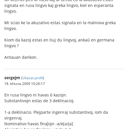
signata en rusa lingvo kaj greka lingvo, kiel en esperanta
lingvo.
Mi scias ke la akuzativo estas signata en la malnova greka
lingvo.
Kiom da kazoj estas en tiuj du lingvoj, ankaŭ en germana
lingvo ?
Antauan dankon.
sergejm
(
Ukázat profil
)
18. března 2009 10:26:17
En rusa lingvo ni havas 6 kazojn.
Substantivojn estas de 3 deklinacioj.
1-a deklinacio. Plejparte ingenraj substantivoj, iom da
virgenraj.
Nominativo havas finaĵojn -а/я[a/ja]