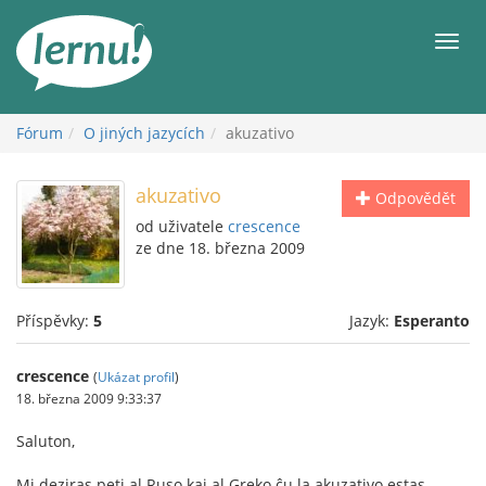
Přejít
k
Men
obsahu
Fórum
O jiných jazycích
akuzativo
akuzativo
Odpovědět
od uživatele
crescence
ze dne 18. března 2009
Příspěvky:
5
Jazyk:
Esperanto
crescence
(
Ukázat profil
)
18. března 2009 9:33:37
Saluton,
Mi deziras peti al Ruso kaj al Greko ĉu la akuzativo estas