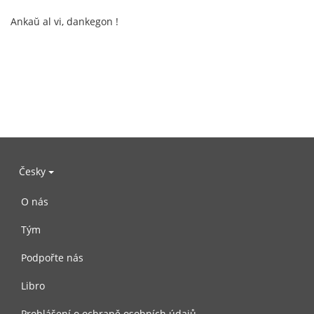
Ankaŭ al vi, dankegon !
Česky
O nás
Tým
Podpořte nás
Libro
Prohlášení o ochraně osobních údajů