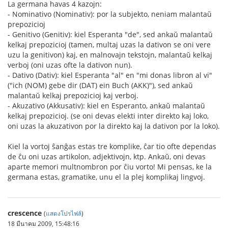
La germana havas 4 kazojn:
- Nominativo (Nominativ): por la subjekto, neniam malantaŭ
prepozicioj
- Genitivo (Genitiv): kiel Esperanta "de", sed ankaŭ malantaŭ
kelkaj prepozicioj (tamen, multaj uzas la dativon se oni vere
uzu la genitivon) kaj, en malnovajn tekstojn, malantaŭ kelkaj
verboj (oni uzas ofte la dativon nun).
- Dativo (Dativ): kiel Esperanta "al" en "mi donas libron al vi"
("ich (NOM) gebe dir (DAT) ein Buch (AKK)"), sed ankaŭ
malantaŭ kelkaj prepozicioj kaj verboj.
- Akuzativo (Akkusativ): kiel en Esperanto, ankaŭ malantaŭ
kelkaj prepozicioj. (se oni devas elekti inter direkto kaj loko,
oni uzas la akuzativon por la direkto kaj la dativon por la loko).
Kiel la vortoj ŝanĝas estas tre komplike, ĉar tio ofte dependas
de ĉu oni uzas artikolon, adjektivojn, ktp. Ankaŭ, oni devas
aparte memori multnombron por ĉiu vorto! Mi pensas, ke la
germana estas, gramatike, unu el la plej komplikaj lingvoj.
crescence
(
แสดงโปรไฟล์
)
18 มีนาคม 2009, 15:48:16