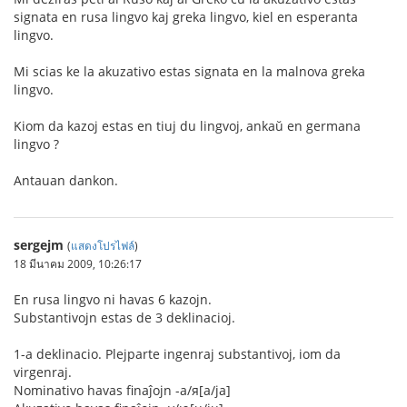
signata en rusa lingvo kaj greka lingvo, kiel en esperanta
lingvo.
Mi scias ke la akuzativo estas signata en la malnova greka
lingvo.
Kiom da kazoj estas en tiuj du lingvoj, ankaŭ en germana
lingvo ?
Antauan dankon.
sergejm
(
แสดงโปรไฟล์
)
18 มีนาคม 2009, 10:26:17
En rusa lingvo ni havas 6 kazojn.
Substantivojn estas de 3 deklinacioj.
1-a deklinacio. Plejparte ingenraj substantivoj, iom da
virgenraj.
Nominativo havas finaĵojn -а/я[a/ja]