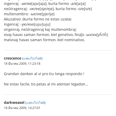
ingenraj: -ая/яя[aja/jaja], kurta formo -а/я[a/ja]
neŭtragenraj: -ое/ее[oje/eje], kurta formo -о/е[o/e]
multenombro: -ые/ие[yje/ije]
Akuzativo: (kurta formo ne estas uzata)
ingenraj: -ую/юю[uju/juju]
virgenraj, neŭtragenraj kaj multenombraj:
vivaj havas saman formon, kiel genetivo, finaĵo -ых/их[yĥ/iĥ]
malvivaj havas saman formon, kiel nominativo.
crescence
(
แสดงโปรไฟล์
)
18 มีนาคม 2009, 11:23:18
Grandan dankon al vi pro tiu longa respondo !
Ne estas facile, tio petas al mi atentan legadon...
darkweasel
(
แสดงโปรไฟล์
)
18 มีนาคม 2009, 14:27:01