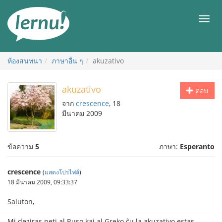
ไป
ยัง
เมนู
สารบัญ
ห้องสนทนา
ภาษาอื่น ๆ
akuzativo
akuzativo
ตอบ
จาก
crescence
, 18
มีนาคม 2009
ข้อความ
5
ภาษา:
Esperanto
crescence
(
แสดงโปรไฟล์
)
18 มีนาคม 2009, 09:33:37
Saluton,
Mi deziras peti al Ruso kaj al Greko ĉu la akuzativo estas