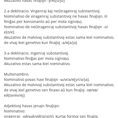
Akuzativo havas finaĵojn -у/ю[u/ju]
2-a deklinacio. Virgenraj kaj neŭtragenraj substantivoj.
Nominativo de viragenraj substantivoj ne havas finaĵojn, ili
finiĝas per konsonanto aŭ per mola signo(ь).
Nominativo de neŭtragenraj substantivoj havas finaĵojn -о/
е[o/e].
Akuzativo de malvivaj substantivoj estas sama kiel nominativo,
de vivaj kiel genetivo kun finaĵoj -а/я[a/ja]
3-a deklinacio. Ingenraj substantivoj.
Nominativo finiĝas per mola signo(ь).
Akuzativo estas sama kiel nominativo.
Multenombro.
Nominativo povas havi finaĵojn -ы/и/а/я[y/i/a/ja].
Akuzativo de malvivaj substantivoj estas sama kiel nominativo,
de vivaj kiel genetivo sen finaxo aŭ kun finaĵoj -ов/ев/
ей[ov/ev/ej]
Adjektivoj havas jenajn finaĵojn:
Nominativo:
virgenraj: -ой/ый/ий[oj/yj/ij], kurtaj formoj sen finaĵoj.