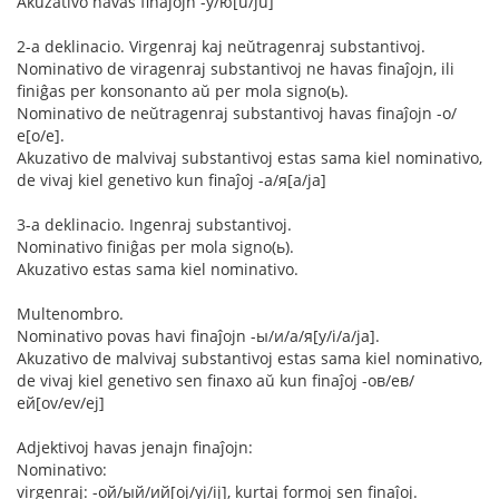
Akuzativo havas finaĵojn -у/ю[u/ju]
2-a deklinacio. Virgenraj kaj neŭtragenraj substantivoj.
Nominativo de viragenraj substantivoj ne havas finaĵojn, ili
finiĝas per konsonanto aŭ per mola signo(ь).
Nominativo de neŭtragenraj substantivoj havas finaĵojn -о/
е[o/e].
Akuzativo de malvivaj substantivoj estas sama kiel nominativo,
de vivaj kiel genetivo kun finaĵoj -а/я[a/ja]
3-a deklinacio. Ingenraj substantivoj.
Nominativo finiĝas per mola signo(ь).
Akuzativo estas sama kiel nominativo.
Multenombro.
Nominativo povas havi finaĵojn -ы/и/а/я[y/i/a/ja].
Akuzativo de malvivaj substantivoj estas sama kiel nominativo,
de vivaj kiel genetivo sen finaxo aŭ kun finaĵoj -ов/ев/
ей[ov/ev/ej]
Adjektivoj havas jenajn finaĵojn:
Nominativo:
virgenraj: -ой/ый/ий[oj/yj/ij], kurtaj formoj sen finaĵoj.