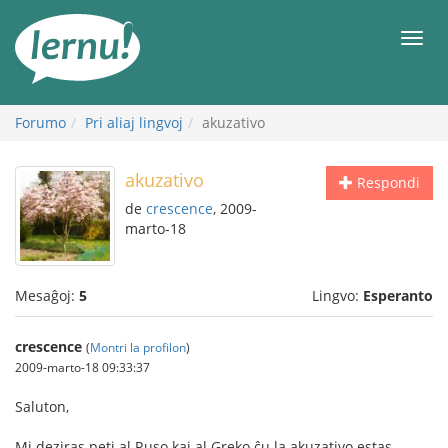
Al
la
Men
enhavo
Forumo
Pri aliaj lingvoj
akuzativo
akuzativo
Respondi
de
crescence
, 2009-
marto-18
Mesaĝoj:
5
Lingvo:
Esperanto
crescence
(
Montri la profilon
)
2009-marto-18 09:33:37
Saluton,
Mi deziras peti al Ruso kaj al Greko ĉu la akuzativo estas