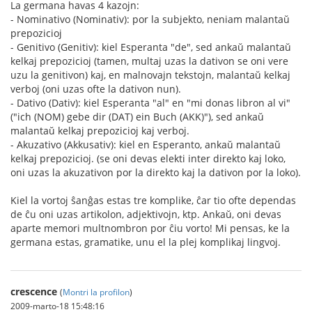
La germana havas 4 kazojn:
- Nominativo (Nominativ): por la subjekto, neniam malantaŭ
prepozicioj
- Genitivo (Genitiv): kiel Esperanta "de", sed ankaŭ malantaŭ
kelkaj prepozicioj (tamen, multaj uzas la dativon se oni vere
uzu la genitivon) kaj, en malnovajn tekstojn, malantaŭ kelkaj
verboj (oni uzas ofte la dativon nun).
- Dativo (Dativ): kiel Esperanta "al" en "mi donas libron al vi"
("ich (NOM) gebe dir (DAT) ein Buch (AKK)"), sed ankaŭ
malantaŭ kelkaj prepozicioj kaj verboj.
- Akuzativo (Akkusativ): kiel en Esperanto, ankaŭ malantaŭ
kelkaj prepozicioj. (se oni devas elekti inter direkto kaj loko,
oni uzas la akuzativon por la direkto kaj la dativon por la loko).
Kiel la vortoj ŝanĝas estas tre komplike, ĉar tio ofte dependas
de ĉu oni uzas artikolon, adjektivojn, ktp. Ankaŭ, oni devas
aparte memori multnombron por ĉiu vorto! Mi pensas, ke la
germana estas, gramatike, unu el la plej komplikaj lingvoj.
crescence
(
Montri la profilon
)
2009-marto-18 15:48:16