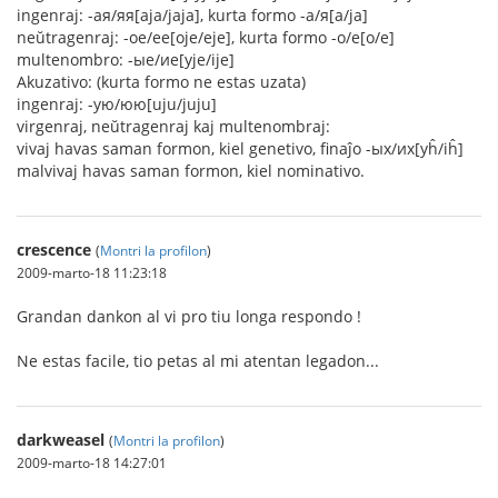
ingenraj: -ая/яя[aja/jaja], kurta formo -а/я[a/ja]
neŭtragenraj: -ое/ее[oje/eje], kurta formo -о/е[o/e]
multenombro: -ые/ие[yje/ije]
Akuzativo: (kurta formo ne estas uzata)
ingenraj: -ую/юю[uju/juju]
virgenraj, neŭtragenraj kaj multenombraj:
vivaj havas saman formon, kiel genetivo, finaĵo -ых/их[yĥ/iĥ]
malvivaj havas saman formon, kiel nominativo.
crescence
(
Montri la profilon
)
2009-marto-18 11:23:18
Grandan dankon al vi pro tiu longa respondo !
Ne estas facile, tio petas al mi atentan legadon...
darkweasel
(
Montri la profilon
)
2009-marto-18 14:27:01