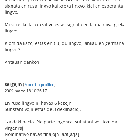
signata en rusa lingvo kaj greka lingvo, kiel en esperanta
lingvo.
Mi scias ke la akuzativo estas signata en la malnova greka
lingvo.
Kiom da kazoj estas en tiuj du lingvoj, ankaŭ en germana
lingvo ?
Antauan dankon.
sergejm
(
Montri la profilon
)
2009-marto-18 10:26:17
En rusa lingvo ni havas 6 kazojn.
Substantivojn estas de 3 deklinacioj.
1-a deklinacio. Plejparte ingenraj substantivoj, iom da
virgenraj.
Nominativo havas finaĵojn -а/я[a/ja]