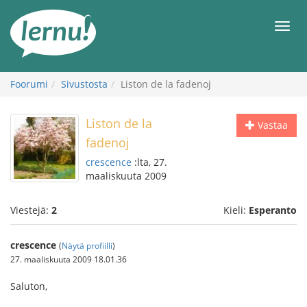
Tästä
sisältöön
Men
Foorumi
Sivustosta
Liston de la fadenoj
Liston de la
Vastaa
fadenoj
crescence
:lta, 27.
maaliskuuta 2009
Viestejä:
2
Kieli:
Esperanto
crescence
(
Näytä profiilli
)
27. maaliskuuta 2009 18.01.36
Saluton,