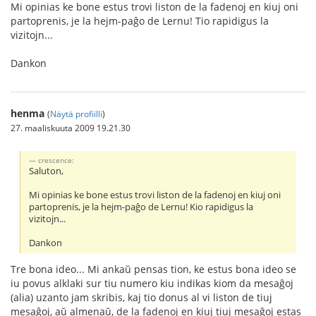
Mi opinias ke bone estus trovi liston de la fadenoj en kiuj oni
partoprenis, je la hejm-paĝo de Lernu! Tio rapidigus la
vizitojn...
Dankon
henma
(
Näytä profiilli
)
27. maaliskuuta 2009 19.21.30
crescence:
Saluton,
Mi opinias ke bone estus trovi liston de la fadenoj en kiuj oni
partoprenis, je la hejm-paĝo de Lernu! Kio rapidigus la
vizitojn...
Dankon
Tre bona ideo... Mi ankaŭ pensas tion, ke estus bona ideo se
iu povus alklaki sur tiu numero kiu indikas kiom da mesaĝoj
(alia) uzanto jam skribis, kaj tio donus al vi liston de tiuj
mesaĝoj, aŭ almenaŭ, de la fadenoj en kiuj tiuj mesaĝoj estas