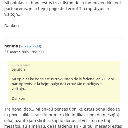
Mi opinias ke bone estus trovi liston de la fadenoj en kiuj oni
partoprenis, je la hejm-paĝo de Lernu! Tio rapidigus la
vizitojn...
Dankon
henma
(
Prikaži profil
)
27. marec 2009 19:21:30
crescence:
Saluton,
Mi opinias ke bone estus trovi liston de la fadenoj en kiuj oni
partoprenis, je la hejm-paĝo de Lernu! Kio rapidigus la
vizitojn...
Dankon
Tre bona ideo... Mi ankaŭ pensas tion, ke estus bona ideo se
iu povus alklaki sur tiu numero kiu indikas kiom da mesaĝoj
(alia) uzanto jam skribis, kaj tio donus al vi liston de tiuj
mesaĝoj, aŭ almenaŭ, de la fadenoj en kiuj tiuj mesaĝoj estas