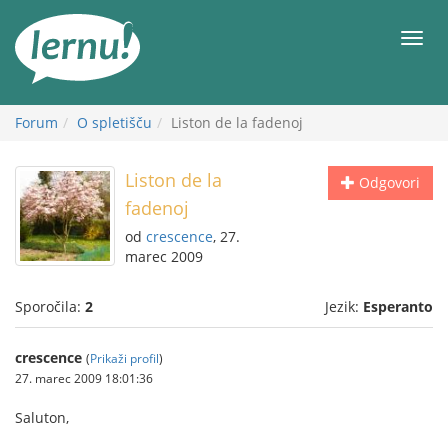
K
vsebini
Meni
Forum
O spletišču
Liston de la fadenoj
Liston de la
Odgovori
fadenoj
od
crescence
, 27.
marec 2009
Sporočila:
2
Jezik:
Esperanto
crescence
(
Prikaži profil
)
27. marec 2009 18:01:36
Saluton,