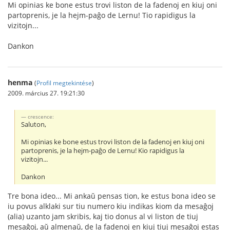
Mi opinias ke bone estus trovi liston de la fadenoj en kiuj oni
partoprenis, je la hejm-paĝo de Lernu! Tio rapidigus la
vizitojn...
Dankon
henma
(
Profil megtekintése
)
2009. március 27. 19:21:30
crescence:
Saluton,
Mi opinias ke bone estus trovi liston de la fadenoj en kiuj oni
partoprenis, je la hejm-paĝo de Lernu! Kio rapidigus la
vizitojn...
Dankon
Tre bona ideo... Mi ankaŭ pensas tion, ke estus bona ideo se
iu povus alklaki sur tiu numero kiu indikas kiom da mesaĝoj
(alia) uzanto jam skribis, kaj tio donus al vi liston de tiuj
mesaĝoj, aŭ almenaŭ, de la fadenoj en kiuj tiuj mesaĝoj estas