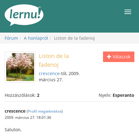
Tartalom
Men
Fórum
A honlapról
Liston de la fadenoj
Liston de la
Válaszok
fadenoj
crescence
-tól, 2009.
március 27.
Hozzászólások:
2
Nyelv:
Esperanto
crescence
(
Profil megtekintése
)
2009. március 27. 18:01:36
Saluton,