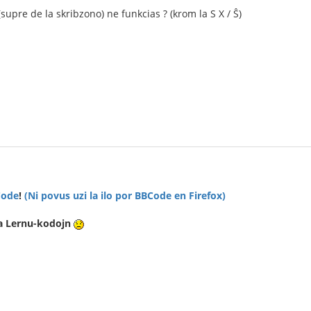
 (supre de la skribzono) ne funkcias ? (krom la S X / Ŝ)
Code
!
(Ni povus uzi la ilo por BBCode en Firefox)
la Lernu-kodojn