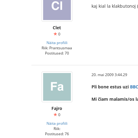
kaj kial la klakbutonoj
Clet
0
Näita profiili
Riik: Prantsusmaa
Postitused: 70
20. mai 2009 3:44.29
Pli bone estus uzi
BB
Mi ĉiam malamis/os 
Fajro
0
Näita profiili
Riik:
Postitused: 76