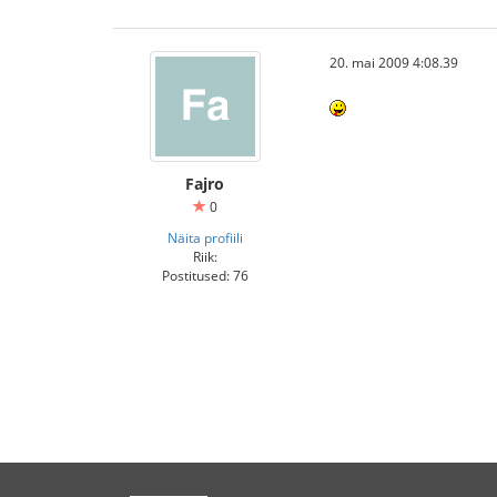
20. mai 2009 4:08.39
Fajro
0
Näita profiili
Riik:
Postitused: 76