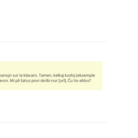
jn manojn sur la klavaro. Tamen, kelkaj kodoj (ekzemple
von. Mi pli ŝatus povi skribi nur [url]. Ĉu tio eblus?