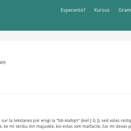
Esperanto?
Kursus
Gram
009
n sur la tekstareo por enigi la "bb-kodojn" (kiel [ G ]), sed volas res
 ke mi skribu ilin majuskle, kio estas iom malfacile, ĉar mi devas pr