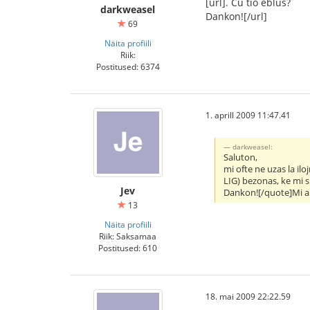
[url]. Ĉu tio eblus?
darkweasel
Dankon![/url]
69
Näita profiili
Riik:
Postitused: 6374
1. aprill 2009 11:47.41
darkweasel:
Saluton,
mi ofte ne uzas la ilo
LIG) bezonas, ke mi sk
Jev
Dankon![/quote]Mi ara
13
Näita profiili
Riik: Saksamaa
Postitused: 610
18. mai 2009 22:22.59