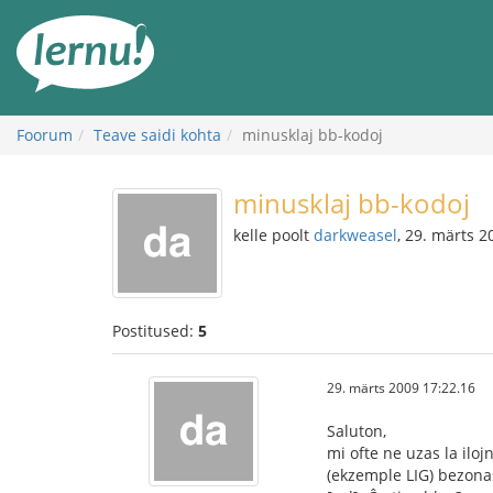
Sisu
juurde
Foorum
Teave saidi kohta
minusklaj bb-kodoj
minusklaj bb-kodoj
kelle poolt
darkweasel
, 29. märts 2
Postitused:
5
29. märts 2009 17:22.16
Saluton,
mi ofte ne uzas la iloj
(ekzemple LIG) bezonas,