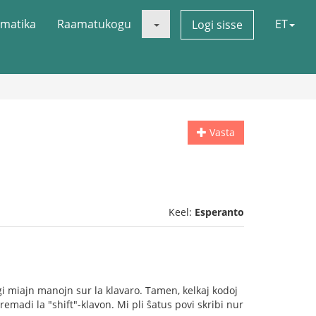
matika
Raamatukogu
ET
Logi sisse
Vasta
Keel:
Esperanto
tigi miajn manojn sur la klavaro. Tamen, kelkaj kodoj
emadi la "shift"-klavon. Mi pli ŝatus povi skribi nur