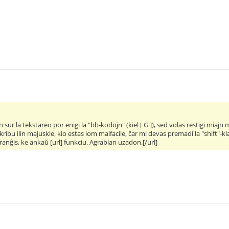
jn sur la tekstareo por enigi la "bb-kodojn" (kiel [ G ]), sed volas restigi mia
ribu ilin majuskle, kio estas iom malfacile, ĉar mi devas premadi la "shift"-kla
nĝis, ke ankaŭ [url] funkciu. Agrablan uzadon.[/url]