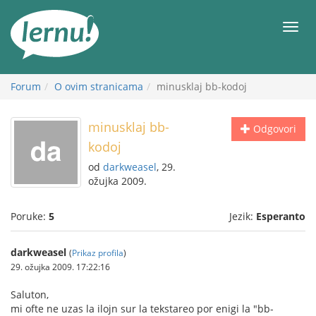
Sadržaj
Meni
Forum
O ovim stranicama
minusklaj bb-kodoj
minusklaj bb-
Odgovori
kodoj
od
darkweasel
, 29.
ožujka 2009.
Poruke:
5
Jezik:
Esperanto
darkweasel
(
Prikaz profila
)
29. ožujka 2009. 17:22:16
Saluton,
mi ofte ne uzas la ilojn sur la tekstareo por enigi la "bb-