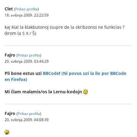
Clet
(
Prikaz profila
)
18. svibnja 2009. 22:22:59
kaj kial la klakbutonoj (supre de la skribzono) ne funkcias ?
(krom la S X / Ŝ)
Fajro
(
Prikaz profila
)
20. svibnja 2009. 03:44:29
Pli bone estus uzi
BBCode
!
(Ni povus uzi la ilo por BBCode
en Firefox)
Mi ĉiam malamis/os la Lernu-kodojn
Fajro
(
Prikaz profila
)
20. svibnja 2009. 04:08:39