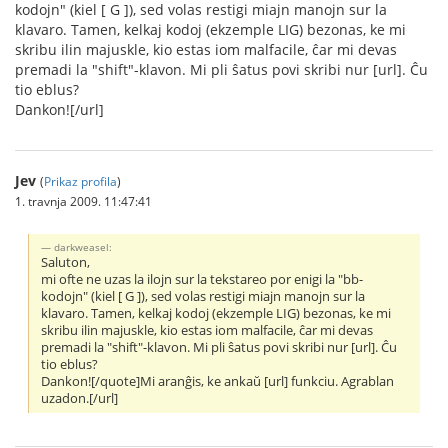
kodojn" (kiel [ G ]), sed volas restigi miajn manojn sur la
klavaro. Tamen, kelkaj kodoj (ekzemple LIG) bezonas, ke mi
skribu ilin majuskle, kio estas iom malfacile, ĉar mi devas
premadi la "shift"-klavon. Mi pli ŝatus povi skribi nur [url]. Ĉu
tio eblus?
Dankon![/url]
Jev
(
Prikaz profila
)
1. travnja 2009. 11:47:41
darkweasel:
Saluton,
mi ofte ne uzas la ilojn sur la tekstareo por enigi la "bb-
kodojn" (kiel [ G ]), sed volas restigi miajn manojn sur la
klavaro. Tamen, kelkaj kodoj (ekzemple LIG) bezonas, ke mi
skribu ilin majuskle, kio estas iom malfacile, ĉar mi devas
premadi la "shift"-klavon. Mi pli ŝatus povi skribi nur [url]. Ĉu
tio eblus?
Dankon![/quote]Mi aranĝis, ke ankaŭ [url] funkciu. Agrablan
uzadon.[/url]