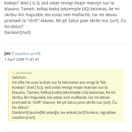
kodojn" (kiel [ G ]), sed volas restigi miajn manojn sur la
klavaro. Tamen, kelkaj kodoj (ekzemple LIG) bezonas, ke mi
skribu ilin majuskle, kio estas iom malfacile, ĉar mi devas
premadi la "shift"-klavon. Mi pli ŝatus povi skribi nur [url]. Ĉu
tio eblus?
Dankon![/url]
Jev
(
Tunjukkan profil
)
1 April 2009 11.47.41
darkweasel:
Saluton,
mi ofte ne uzas la ilojn sur la tekstareo por enigi la "bb-
kodojn" (kiel [ G ]), sed volas restigi miajn manojn sur la
klavaro. Tamen, kelkaj kodoj (ekzemple LIG) bezonas, ke mi
skribu ilin majuskle, kio estas iom malfacile, ĉar mi devas
premadi la "shift"-klavon. Mi pli ŝatus povi skribi nur [url]. Ĉu
tio eblus?
Dankon![/quote]Mi aranĝis, ke ankaŭ [url] funkciu. Agrablan
uzadon.[/url]