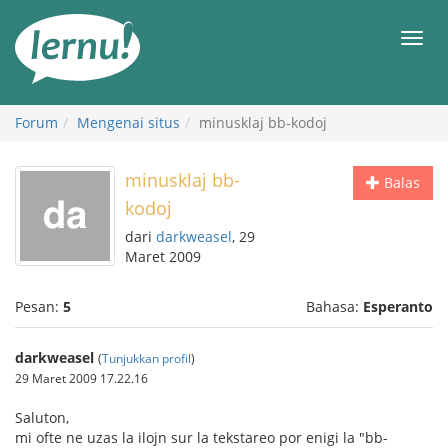
Ke
daftar
Men
isi
Forum
Mengenai situs
minusklaj bb-kodoj
minusklaj bb-
Balas
kodoj
dari
darkweasel
, 29
Maret 2009
Pesan:
5
Bahasa:
Esperanto
darkweasel
(
Tunjukkan profil
)
29 Maret 2009 17.22.16
Saluton,
mi ofte ne uzas la ilojn sur la tekstareo por enigi la "bb-