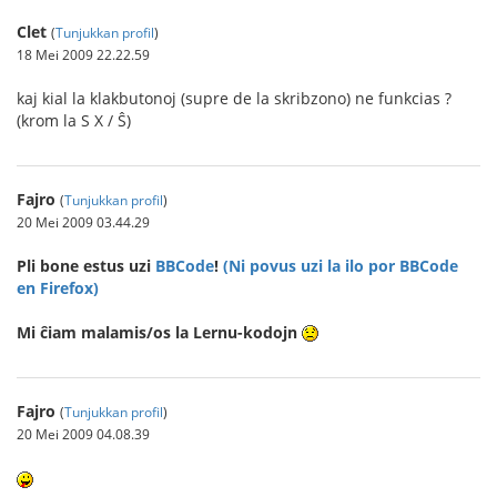
Clet
(
Tunjukkan profil
)
18 Mei 2009 22.22.59
kaj kial la klakbutonoj (supre de la skribzono) ne funkcias ?
(krom la S X / Ŝ)
Fajro
(
Tunjukkan profil
)
20 Mei 2009 03.44.29
Pli bone estus uzi
BBCode
!
(Ni povus uzi la ilo por BBCode
en Firefox)
Mi ĉiam malamis/os la Lernu-kodojn
Fajro
(
Tunjukkan profil
)
20 Mei 2009 04.08.39