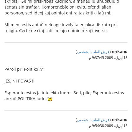
skribis: "Se mi priskribas kudrilon, almenaŭ iu unuokululo
sentas sin trafita". Kompreneble oni evitu ofendi alian
personon, sed ideoj kaj opinioj oni rajtas kritiki laŭ mi.
Mi mem estis antaŭ nelonge involvita en akra diskuto pri
religio. Certe ne ĉiuj ŝatis miajn opiniojn kaj inverse.
erikano
(
عرض الملف الشخصي
)
18 أبريل، 2009 9:37:45 م
PAroli pri Politiko ??
JES, NI POVAS !!
Esperanto estas ja intelekta ludo... Sed, plie, Esperanto estas
ankaŭ POLITIKA ludo !
erikano
(
عرض الملف الشخصي
)
18 أبريل، 2009 9:54:38 م