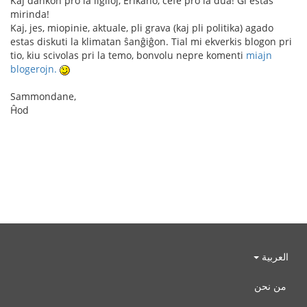
Kaj dankon pro la ligiloj, Erikano, ĉefe pro la dua! Ĝi estas
mirinda!
Kaj, jes, miopinie, aktuale, pli grava (kaj pli politika) agado
estas diskuti la klimatan ŝanĝiĝon. Tial mi ekverkis blogon pri
tio, kiu scivolas pri la temo, bonvolu nepre komenti
miajn
blogerojn.
Sammondane,
Ĥod
العربية
من نحن