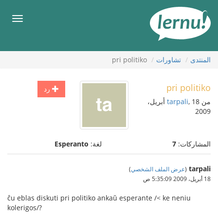
لى
لمحتويات
قائمة
طعام
المنتدى
تشاورات
pri politiko
pri politiko
رد
من
tarpali
, 18 أبريل،
2009
المشاركات:
7
لغة:
Esperanto
tarpali
(
عرض الملف الشخصي
)
18 أبريل، 2009 5:35:09 ص
ĉu eblas diskuti pri politiko ankaŭ esperante /< ke neniu
kolerigos/?