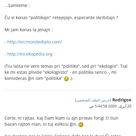
...Samteme :
Ĉu vi konas "politikajn" retejejojn, esperante skribitajn ?
Mi jam konas la jenajn :
-
http://eo.mondediplo.com/
-
http://eo.ekopedia.org
(Tiu lasta ne vere temas pri "politiko", sed pri "ekologio". Tial
ke mi estas plivole "ekologiisto" - en politika senco -, mi
konsideras ĝin iom "politika"
.)
Rodrigoo
(
عرض الملف الشخصي
)
20 أبريل، 2009 5:44:58 ص
Certe, ni rajtas. Kaj ĉiam kiam iu ajn provas forigi ĉi tiun
bazan rajton nian, ni tuj evikciu ĝin.