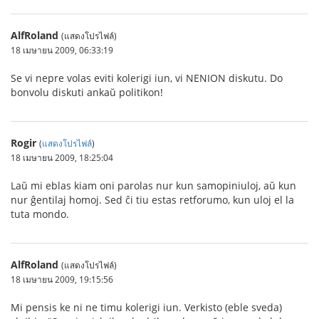
AlfRoland
(แสดงโปรไฟล์)
18 เมษายน 2009, 06:33:19
Se vi nepre volas eviti kolerigi iun, vi NENION diskutu. Do
bonvolu diskuti ankaŭ politikon!
Rogir
(
แสดงโปรไฟล์
)
18 เมษายน 2009, 18:25:04
Laŭ mi eblas kiam oni parolas nur kun samopiniuloj, aŭ kun
nur ĝentilaj homoj. Sed ĉi tiu estas retforumo, kun uloj el la
tuta mondo.
AlfRoland
(แสดงโปรไฟล์)
18 เมษายน 2009, 19:15:56
Mi pensis ke ni ne timu kolerigi iun. Verkisto (eble sveda)