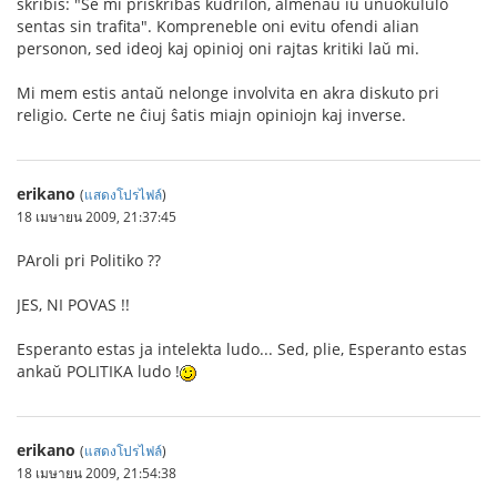
skribis: "Se mi priskribas kudrilon, almenaŭ iu unuokululo
sentas sin trafita". Kompreneble oni evitu ofendi alian
personon, sed ideoj kaj opinioj oni rajtas kritiki laŭ mi.
Mi mem estis antaŭ nelonge involvita en akra diskuto pri
religio. Certe ne ĉiuj ŝatis miajn opiniojn kaj inverse.
erikano
(
แสดงโปรไฟล์
)
18 เมษายน 2009, 21:37:45
PAroli pri Politiko ??
JES, NI POVAS !!
Esperanto estas ja intelekta ludo... Sed, plie, Esperanto estas
ankaŭ POLITIKA ludo !
erikano
(
แสดงโปรไฟล์
)
18 เมษายน 2009, 21:54:38