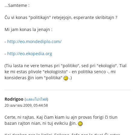
...Samteme :
Ĉu vi konas "politikajn" retejejojn, esperante skribitajn ?
Mi jam konas la jenajn :
-
http://eo.mondediplo.com/
-
http://eo.ekopedia.org
(Tiu lasta ne vere temas pri "politiko", sed pri "ekologio". Tial
ke mi estas plivole "ekologiisto" - en politika senco -, mi
konsideras ĝin iom "politika"
.)
Rodrigoo
(
แสดงโปรไฟล์
)
20 เมษายน 2009, 05:44:58
Certe, ni rajtas. Kaj ĉiam kiam iu ajn provas forigi ĉi tiun
bazan rajton nian, ni tuj evikciu ĝin.