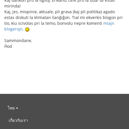
Kaj dankon pro la ligiloj, Erikano, ĉefe pro la dua! Ĝi estas
mirinda!
Kaj, jes, miopinie, aktuale, pli grava (kaj pli politika) agado
estas diskuti la klimatan ŝanĝiĝon. Tial mi ekverkis blogon pri
tio, kiu scivolas pri la temo, bonvolu nepre komenti
miajn
blogerojn.
Sammondane,
Ĥod
ไทย
เกี่ยวกับเรา