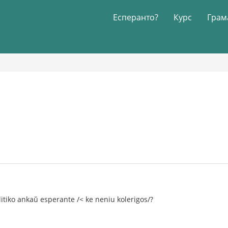
Есперанто?
Курс
Грам
litiko ankaŭ esperante /< ke neniu kolerigos/?