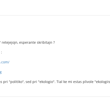
" retejejojn, esperante skribitajn ?
 :
o.com/
rg
s pri "politiko", sed pri "ekologio". Tial ke mi estas plivole "ekologi