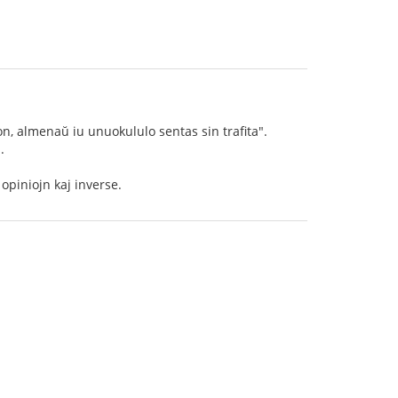
lon, almenaŭ iu unuokululo sentas sin trafita".
.
 opiniojn kaj inverse.