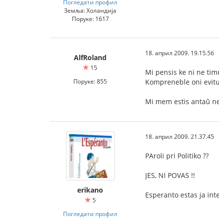
Погледати профил
Земља: Холандија
Поруке: 1617
18. април 2009. 19.15.56
AlfRoland
15
Mi pensis ke ni ne timu
Поруке: 855
Kompreneble oni evitu o
Mi mem estis antaŭ nelo
18. април 2009. 21.37.45
PAroli pri Politiko ??
JES, NI POVAS !!
erikano
Esperanto estas ja inte
5
Погледати профил