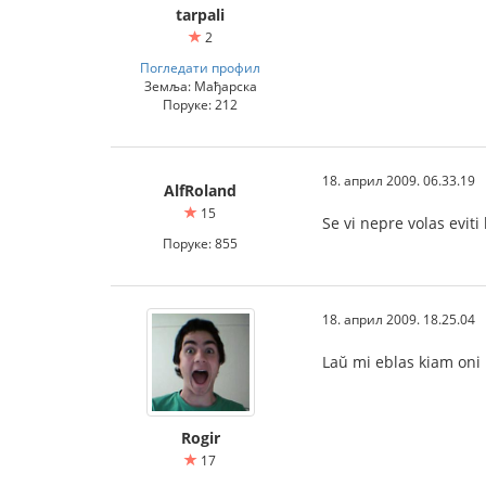
tarpali
2
Погледати профил
Земља: Мађарска
Поруке: 212
18. април 2009. 06.33.19
AlfRoland
15
Se vi nepre volas eviti
Поруке: 855
18. април 2009. 18.25.04
Laŭ mi eblas kiam oni 
Rogir
17