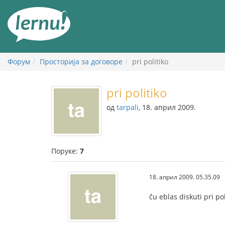
У
садржају
Форум
Просторија за договоре
pri politiko
pri politiko
од
tarpali
, 18. април 2009.
Поруке:
7
18. април 2009. 05.35.09
ĉu eblas diskuti pri po