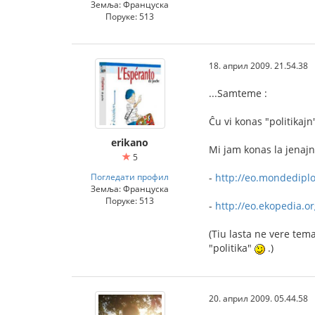
Земља: Француска
Поруке: 513
18. април 2009. 21.54.38
...Samteme :
Ĉu vi konas "politikajn
erikano
Mi jam konas la jenajn
5
Погледати профил
-
http://eo.mondedipl
Земља: Француска
Поруке: 513
-
http://eo.ekopedia.o
(Tiu lasta ne vere tema
"politika"
.)
20. април 2009. 05.44.58