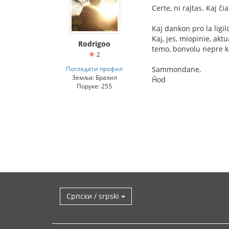
Certe, ni rajtas. Kaj ĉ
Kaj dankon pro la ligil
Kaj, jes, miopinie, aktu
Rodrigoo
temo, bonvolu nepre 
2
Погледати профил
Sammondane,
Земља: Бразил
Ĥod
Поруке: 255
Српски / srpski