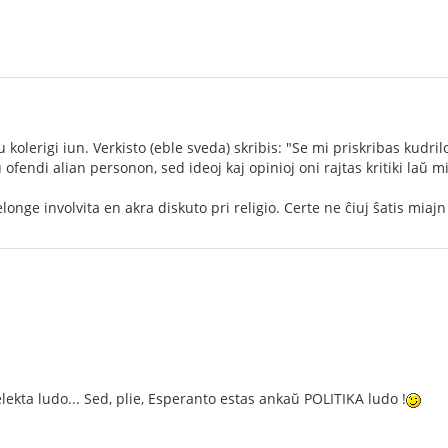
 kolerigi iun. Verkisto (eble sveda) skribis: "Se mi priskribas kudri
fendi alian personon, sed ideoj kaj opinioj oni rajtas kritiki laŭ mi
nge involvita en akra diskuto pri religio. Certe ne ĉiuj ŝatis miajn
lekta ludo... Sed, plie, Esperanto estas ankaŭ POLITIKA ludo !