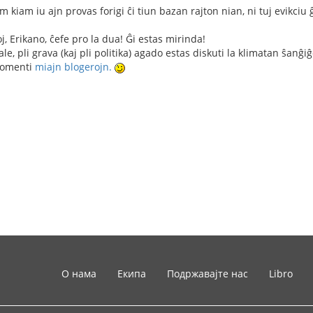
iam kiam iu ajn provas forigi ĉi tiun bazan rajton nian, ni tuj evikciu 
oj, Erikano, ĉefe pro la dua! Ĝi estas mirinda!
ale, pli grava (kaj pli politika) agado estas diskuti la klimatan ŝanĝiĝ
komenti
miajn blogerojn.
О нама
Екипа
Подржавајте нас
Libro