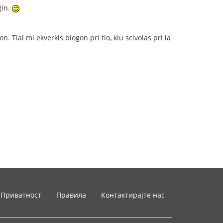
ĝin.
on. Tial mi ekverkis blogon pri tio, kiu scivolas pri la
Приватност
Правила
Контактирајте нас