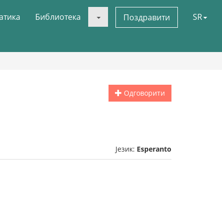
атика
Библиотека
SR
Поздравити
Одговорити
Језик:
Esperanto