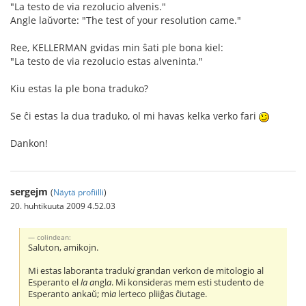
"La testo de via rezolucio alvenis."
Angle laŭvorte: "The test of your resolution came."
Ree, KELLERMAN gvidas min ŝati ple bona kiel:
"La testo de via rezolucio estas alveninta."
Kiu estas la ple bona traduko?
Se ĉi estas la dua traduko, ol mi havas kelka verko fari
Dankon!
sergejm
(
Näytä profiilli
)
20. huhtikuuta 2009 4.52.03
colindean:
Saluton, amikojn.
Mi estas laboranta traduk
i
grandan verkon de mitologio al
Esperanto el
la
a
ngl
a
. Mi konsideras mem esti studento de
Esperanto ankaŭ; mi
a
lerteco pliiĝas ĉiutage.