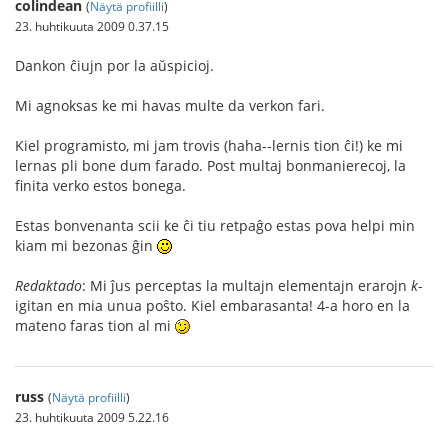
colindean
(
Näytä profiilli
)
23. huhtikuuta 2009 0.37.15
Dankon ĉiujn por la aŭspicioj.
Mi agnoksas ke mi havas multe da verkon fari.
Kiel programisto, mi jam trovis (haha--lernis tion ĉi!) ke mi
lernas pli bone dum farado. Post multaj bonmanierecoj, la
finita verko estos bonega.
Estas bonvenanta scii ke ĉi tiu retpaĝo estas pova helpi min
kiam mi bezonas ĝin
Redaktado
: Mi ĵus perceptas la multajn elementajn erarojn
k
-
igitan en mia unua poŝto. Kiel embarasanta! 4-a horo en la
mateno faras tion al mi
russ
(
Näytä profiilli
)
23. huhtikuuta 2009 5.22.16