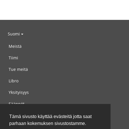
Suomi
Meistä
Tiimi
Tue meitä
Libro
Yksityisyys
Säännöt
Ota yhteyttä meihin
Tämä sivusto käyttää evästeitä jotta saat
parhaan kokemuksen sivustostamme.