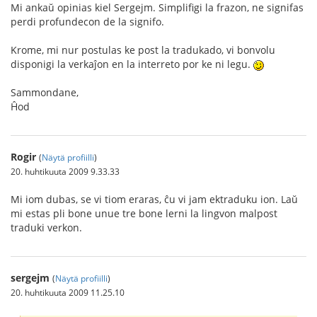
Mi ankaŭ opinias kiel Sergejm. Simplifigi la frazon, ne signifas
perdi profundecon de la signifo.
Krome, mi nur postulas ke post la tradukado, vi bonvolu
disponigi la verkaĵon en la interreto por ke ni legu.
Sammondane,
Ĥod
Rogir
(
Näytä profiilli
)
20. huhtikuuta 2009 9.33.33
Mi iom dubas, se vi tiom eraras, ĉu vi jam ektraduku ion. Laŭ
mi estas pli bone unue tre bone lerni la lingvon malpost
traduki verkon.
sergejm
(
Näytä profiilli
)
20. huhtikuuta 2009 11.25.10