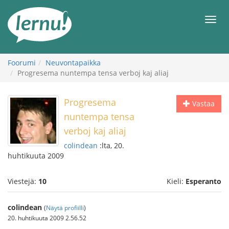
Tästä
sisältöön
Men
Foorumi
Neuvontapaikka
Progresema nuntempa tensa verboj kaj aliaj
Progresema
Vastaa
nuntempa tensa
verboj kaj aliaj
colindean
:lta, 20.
huhtikuuta 2009
Viestejä:
10
Kieli:
Esperanto
colindean
(
Näytä profiilli
)
20. huhtikuuta 2009 2.56.52