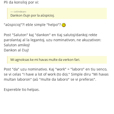
Pli da konsiloj por vi:
colindean:
Dankon ĉiujn por la aŭspicioj.
"aŭspicioj"?! eble simple "helpo"?
Post "Saluton" kaj "dankon" en tiaj salutoj/dankoj rekte
parolantaj al la legantoj, uzu nominativon, ne akuzativon:
Saluton amikoj!
Dankon al ĉiuj!
Mi agnoksas ke mi havas multe da verkon fari.
Post "da" uzu nominativo. Kaj "work" = "laboro" en tiu senco,
se vi celas "I have a lot of work (to do)." Simple diru "Mi havas
multan laboron" (aŭ "multe da laboro" se vi preferas".
Espereble tio helpas.