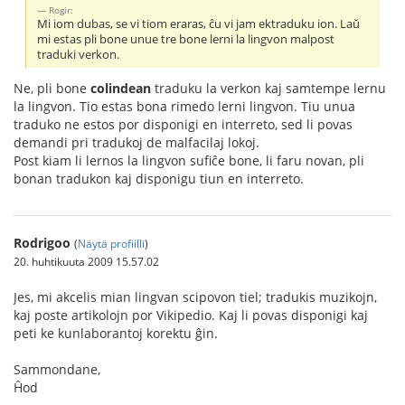
Rogir:
Mi iom dubas, se vi tiom eraras, ĉu vi jam ektraduku ion. Laŭ
mi estas pli bone unue tre bone lerni la lingvon malpost
traduki verkon.
Ne, pli bone
colindean
traduku la verkon kaj samtempe lernu
la lingvon. Tio estas bona rimedo lerni lingvon. Tiu unua
traduko ne estos por disponigi en interreto, sed li povas
demandi pri tradukoj de malfacilaj lokoj.
Post kiam li lernos la lingvon sufiĉe bone, li faru novan, pli
bonan tradukon kaj disponigu tiun en interreto.
Rodrigoo
(
Näytä profiilli
)
20. huhtikuuta 2009 15.57.02
Jes, mi akcelis mian lingvan scipovon tiel; tradukis muzikojn,
kaj poste artikolojn por Vikipedio. Kaj li povas disponigi kaj
peti ke kunlaborantoj korektu ĝin.
Sammondane,
Ĥod