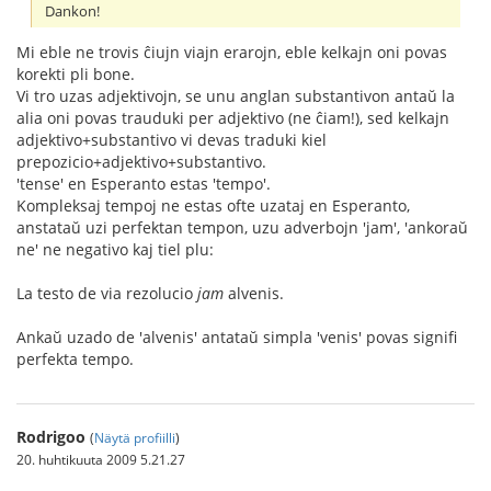
Dankon!
Mi eble ne trovis ĉiujn viajn erarojn, eble kelkajn oni povas
korekti pli bone.
Vi tro uzas adjektivojn, se unu anglan substantivon antaŭ la
alia oni povas trauduki per adjektivo (ne ĉiam!), sed kelkajn
adjektivo+substantivo vi devas traduki kiel
prepozicio+adjektivo+substantivo.
'tense' en Esperanto estas 'tempo'.
Kompleksaj tempoj ne estas ofte uzataj en Esperanto,
anstataŭ uzi perfektan tempon, uzu adverbojn 'jam', 'ankoraŭ
ne' ne negativo kaj tiel plu:
La testo de via rezolucio
jam
alvenis.
Ankaŭ uzado de 'alvenis' antataŭ simpla 'venis' povas signifi
perfekta tempo.
Rodrigoo
(
Näytä profiilli
)
20. huhtikuuta 2009 5.21.27