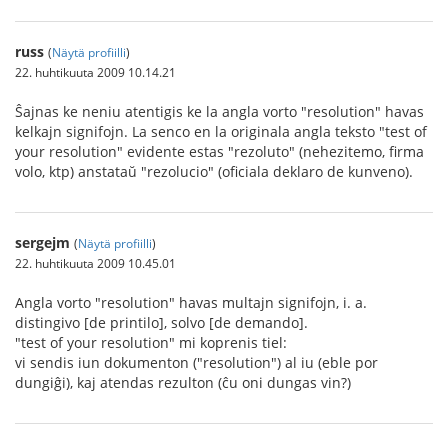
russ
(
Näytä profiilli
)
22. huhtikuuta 2009 10.14.21
Ŝajnas ke neniu atentigis ke la angla vorto "resolution" havas
kelkajn signifojn. La senco en la originala angla teksto "test of
your resolution" evidente estas "rezoluto" (nehezitemo, firma
volo, ktp) anstataŭ "rezolucio" (oficiala deklaro de kunveno).
sergejm
(
Näytä profiilli
)
22. huhtikuuta 2009 10.45.01
Angla vorto "resolution" havas multajn signifojn, i. a.
distingivo [de printilo], solvo [de demando].
"test of your resolution" mi koprenis tiel:
vi sendis iun dokumenton ("resolution") al iu (eble por
dungiĝi), kaj atendas rezulton (ĉu oni dungas vin?)