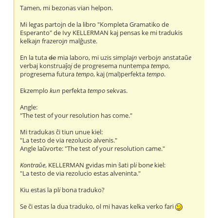
Tamen, mi bezonas vian helpon.
Mi le
g
as partojn de la libro "Kompleta Gramatiko de
Esperanto" de Ivy KELLERMAN kaj pensas ke mi tradukis
kelkaj
n
frazeroj
n
malĝuste.
En la tuta
de
mia laboro, mi uzis simplaj
n
verboj
n
anstataŭ
e
verbaj konstruaĵ
oj
de progresema nuntempa
tempo
,
progresema futura
tempo
, kaj (mal)perfekta
tempo
.
Ekzemplo
kun
perfekta
tempo
sekvas.
Angle:
"The test of your resolution has come."
Mi tradukas ĉi tiun unue kiel:
"La testo de via rezolucio alvenis."
Angle laŭvorte: "The test of your resolution came."
Kontraŭe
, KELLERMAN gvidas min ŝati pl
i
bon
e
kiel:
"La testo de via rezolucio estas alveninta."
Kiu estas la pl
i
bona traduko?
Se ĉi estas la dua traduko, ol mi havas kelka verko fari