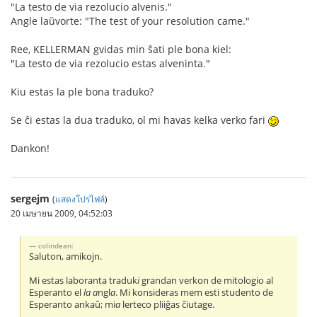
"La testo de via rezolucio alvenis."
Angle laŭvorte: "The test of your resolution came."
Ree, KELLERMAN gvidas min ŝati ple bona kiel:
"La testo de via rezolucio estas alveninta."
Kiu estas la ple bona traduko?
Se ĉi estas la dua traduko, ol mi havas kelka verko fari
Dankon!
sergejm
(
แสดงโปรไฟล์
)
20 เมษายน 2009, 04:52:03
colindean:
Saluton, amikojn.
Mi estas laboranta traduk
i
grandan verkon de mitologio al
Esperanto el
la
a
ngl
a
. Mi konsideras mem esti studento de
Esperanto ankaŭ; mi
a
lerteco pliiĝas ĉiutage.