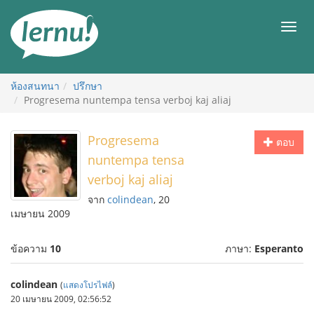
ไป
ยัง
เมนู
สารบัญ
ห้องสนทนา
ปรึกษา
Progresema nuntempa tensa verboj kaj aliaj
Progresema
ตอบ
nuntempa tensa
verboj kaj aliaj
จาก
colindean
, 20
เมษายน 2009
ข้อความ
10
ภาษา:
Esperanto
colindean
(
แสดงโปรไฟล์
)
20 เมษายน 2009, 02:56:52