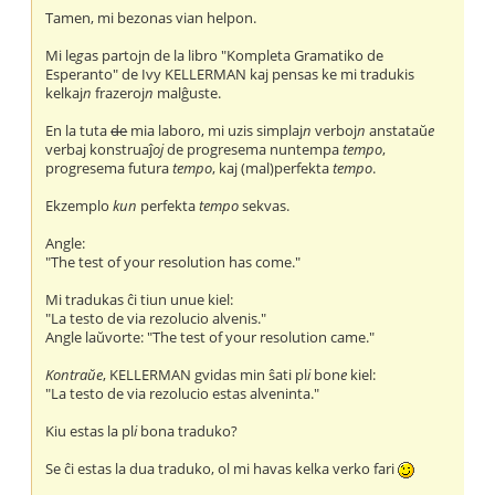
Tamen, mi bezonas vian helpon.
Mi le
g
as partojn de la libro "Kompleta Gramatiko de
Esperanto" de Ivy KELLERMAN kaj pensas ke mi tradukis
kelkaj
n
frazeroj
n
malĝuste.
En la tuta
de
mia laboro, mi uzis simplaj
n
verboj
n
anstataŭ
e
verbaj konstruaĵ
oj
de progresema nuntempa
tempo
,
progresema futura
tempo
, kaj (mal)perfekta
tempo
.
Ekzemplo
kun
perfekta
tempo
sekvas.
Angle:
"The test of your resolution has come."
Mi tradukas ĉi tiun unue kiel:
"La testo de via rezolucio alvenis."
Angle laŭvorte: "The test of your resolution came."
Kontraŭe
, KELLERMAN gvidas min ŝati pl
i
bon
e
kiel:
"La testo de via rezolucio estas alveninta."
Kiu estas la pl
i
bona traduko?
Se ĉi estas la dua traduko, ol mi havas kelka verko fari