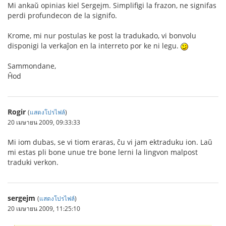
Mi ankaŭ opinias kiel Sergejm. Simplifigi la frazon, ne signifas
perdi profundecon de la signifo.
Krome, mi nur postulas ke post la tradukado, vi bonvolu
disponigi la verkaĵon en la interreto por ke ni legu.
Sammondane,
Ĥod
Rogir
(
แสดงโปรไฟล์
)
20 เมษายน 2009, 09:33:33
Mi iom dubas, se vi tiom eraras, ĉu vi jam ektraduku ion. Laŭ
mi estas pli bone unue tre bone lerni la lingvon malpost
traduki verkon.
sergejm
(
แสดงโปรไฟล์
)
20 เมษายน 2009, 11:25:10