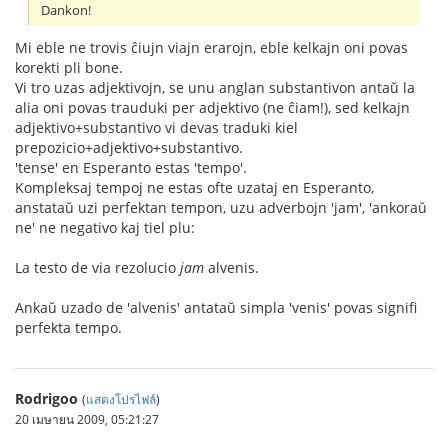
Dankon!
Mi eble ne trovis ĉiujn viajn erarojn, eble kelkajn oni povas
korekti pli bone.
Vi tro uzas adjektivojn, se unu anglan substantivon antaŭ la
alia oni povas trauduki per adjektivo (ne ĉiam!), sed kelkajn
adjektivo+substantivo vi devas traduki kiel
prepozicio+adjektivo+substantivo.
'tense' en Esperanto estas 'tempo'.
Kompleksaj tempoj ne estas ofte uzataj en Esperanto,
anstataŭ uzi perfektan tempon, uzu adverbojn 'jam', 'ankoraŭ
ne' ne negativo kaj tiel plu:
La testo de via rezolucio
jam
alvenis.
Ankaŭ uzado de 'alvenis' antataŭ simpla 'venis' povas signifi
perfekta tempo.
Rodrigoo
(
แสดงโปรไฟล์
)
20 เมษายน 2009, 05:21:27