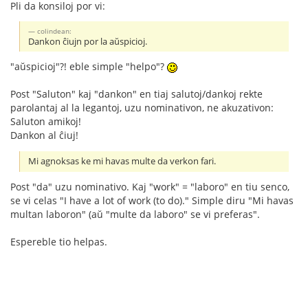
Pli da konsiloj por vi:
colindean:
Dankon ĉiujn por la aŭspicioj.
"aŭspicioj"?! eble simple "helpo"?
Post "Saluton" kaj "dankon" en tiaj salutoj/dankoj rekte
parolantaj al la legantoj, uzu nominativon, ne akuzativon:
Saluton amikoj!
Dankon al ĉiuj!
Mi agnoksas ke mi havas multe da verkon fari.
Post "da" uzu nominativo. Kaj "work" = "laboro" en tiu senco,
se vi celas "I have a lot of work (to do)." Simple diru "Mi havas
multan laboron" (aŭ "multe da laboro" se vi preferas".
Espereble tio helpas.