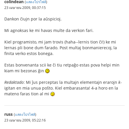
colindean
(
แสดงโปรไฟล์
)
23 เมษายน 2009, 00:37:15
Dankon ĉiujn por la aŭspicioj.
Mi agnoksas ke mi havas multe da verkon fari.
Kiel programisto, mi jam trovis (haha--lernis tion ĉi!) ke mi
lernas pli bone dum farado. Post multaj bonmanierecoj, la
finita verko estos bonega.
Estas bonvenanta scii ke ĉi tiu retpaĝo estas pova helpi min
kiam mi bezonas ĝin
Redaktado
: Mi ĵus perceptas la multajn elementajn erarojn
k
-
igitan en mia unua poŝto. Kiel embarasanta! 4-a horo en la
mateno faras tion al mi
russ
(
แสดงโปรไฟล์
)
23 เมษายน 2009, 05:22:16