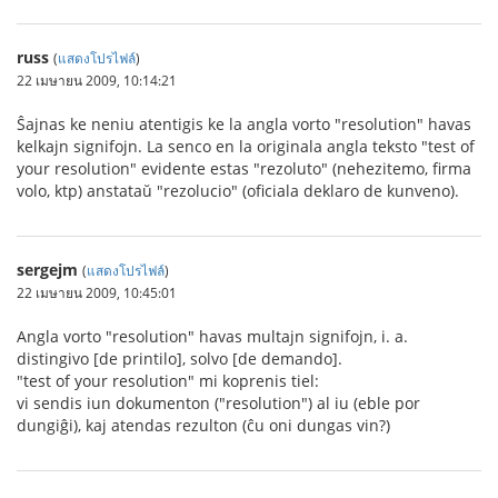
russ
(
แสดงโปรไฟล์
)
22 เมษายน 2009, 10:14:21
Ŝajnas ke neniu atentigis ke la angla vorto "resolution" havas
kelkajn signifojn. La senco en la originala angla teksto "test of
your resolution" evidente estas "rezoluto" (nehezitemo, firma
volo, ktp) anstataŭ "rezolucio" (oficiala deklaro de kunveno).
sergejm
(
แสดงโปรไฟล์
)
22 เมษายน 2009, 10:45:01
Angla vorto "resolution" havas multajn signifojn, i. a.
distingivo [de printilo], solvo [de demando].
"test of your resolution" mi koprenis tiel:
vi sendis iun dokumenton ("resolution") al iu (eble por
dungiĝi), kaj atendas rezulton (ĉu oni dungas vin?)