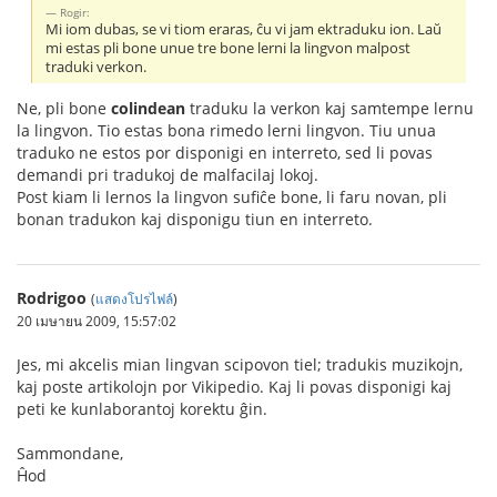
Rogir:
Mi iom dubas, se vi tiom eraras, ĉu vi jam ektraduku ion. Laŭ
mi estas pli bone unue tre bone lerni la lingvon malpost
traduki verkon.
Ne, pli bone
colindean
traduku la verkon kaj samtempe lernu
la lingvon. Tio estas bona rimedo lerni lingvon. Tiu unua
traduko ne estos por disponigi en interreto, sed li povas
demandi pri tradukoj de malfacilaj lokoj.
Post kiam li lernos la lingvon sufiĉe bone, li faru novan, pli
bonan tradukon kaj disponigu tiun en interreto.
Rodrigoo
(
แสดงโปรไฟล์
)
20 เมษายน 2009, 15:57:02
Jes, mi akcelis mian lingvan scipovon tiel; tradukis muzikojn,
kaj poste artikolojn por Vikipedio. Kaj li povas disponigi kaj
peti ke kunlaborantoj korektu ĝin.
Sammondane,
Ĥod