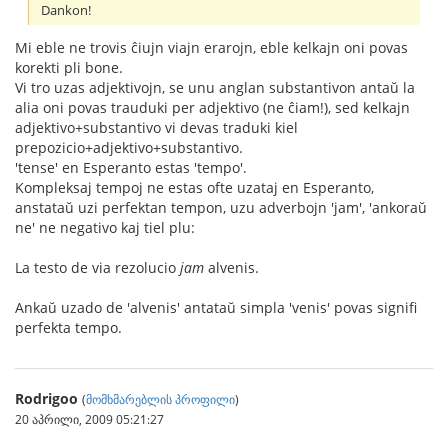
Dankon!
Mi eble ne trovis ĉiujn viajn erarojn, eble kelkajn oni povas
korekti pli bone.
Vi tro uzas adjektivojn, se unu anglan substantivon antaŭ la
alia oni povas trauduki per adjektivo (ne ĉiam!), sed kelkajn
adjektivo+substantivo vi devas traduki kiel
prepozicio+adjektivo+substantivo.
'tense' en Esperanto estas 'tempo'.
Kompleksaj tempoj ne estas ofte uzataj en Esperanto,
anstataŭ uzi perfektan tempon, uzu adverbojn 'jam', 'ankoraŭ
ne' ne negativo kaj tiel plu:
La testo de via rezolucio
jam
alvenis.
Ankaŭ uzado de 'alvenis' antataŭ simpla 'venis' povas signifi
perfekta tempo.
Rodrigoo
(
მომხმარებლის პროფილი
)
20 აპრილი, 2009 05:21:27