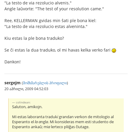
"La testo de via rezolucio alvenis."
Angle laŭvorte: "The test of your resolution came."
Ree, KELLERMAN gvidas min ŝati ple bona kiel:
"La testo de via rezolucio estas alveninta."
Kiu estas la ple bona traduko?
Se ĉi estas la dua traduko, ol mi havas kelka verko fari
Dankon!
sergejm
(
მომხმარებლის პროფილი
)
20 აპრილი, 2009 04:52:03
colindean:
Saluton, amikojn.
Mi estas laboranta traduk
i
grandan verkon de mitologio al
Esperanto el
la
a
ngl
a
. Mi konsideras mem esti studento de
Esperanto ankaŭ; mi
a
lerteco pliiĝas ĉiutage.