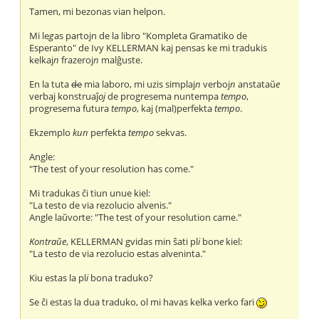
Tamen, mi bezonas vian helpon.
Mi le
g
as partojn de la libro "Kompleta Gramatiko de
Esperanto" de Ivy KELLERMAN kaj pensas ke mi tradukis
kelkaj
n
frazeroj
n
malĝuste.
En la tuta
de
mia laboro, mi uzis simplaj
n
verboj
n
anstataŭ
e
verbaj konstruaĵ
oj
de progresema nuntempa
tempo
,
progresema futura
tempo
, kaj (mal)perfekta
tempo
.
Ekzemplo
kun
perfekta
tempo
sekvas.
Angle:
"The test of your resolution has come."
Mi tradukas ĉi tiun unue kiel:
"La testo de via rezolucio alvenis."
Angle laŭvorte: "The test of your resolution came."
Kontraŭe
, KELLERMAN gvidas min ŝati pl
i
bon
e
kiel:
"La testo de via rezolucio estas alveninta."
Kiu estas la pl
i
bona traduko?
Se ĉi estas la dua traduko, ol mi havas kelka verko fari