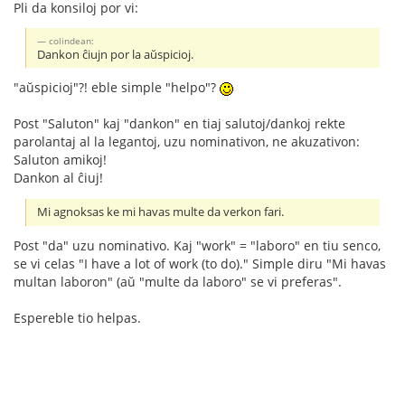
Pli da konsiloj por vi:
colindean:
Dankon ĉiujn por la aŭspicioj.
"aŭspicioj"?! eble simple "helpo"?
Post "Saluton" kaj "dankon" en tiaj salutoj/dankoj rekte
parolantaj al la legantoj, uzu nominativon, ne akuzativon:
Saluton amikoj!
Dankon al ĉiuj!
Mi agnoksas ke mi havas multe da verkon fari.
Post "da" uzu nominativo. Kaj "work" = "laboro" en tiu senco,
se vi celas "I have a lot of work (to do)." Simple diru "Mi havas
multan laboron" (aŭ "multe da laboro" se vi preferas".
Espereble tio helpas.