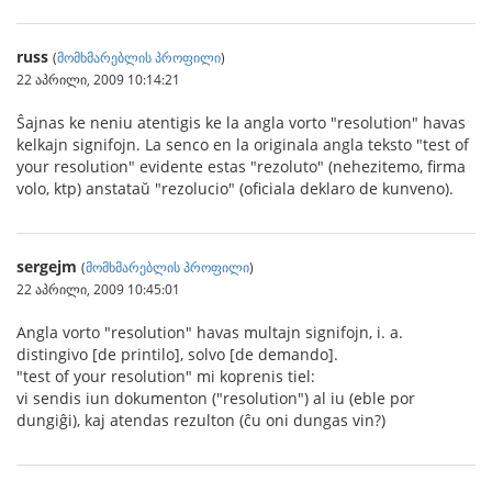
russ
(
მომხმარებლის პროფილი
)
22 აპრილი, 2009 10:14:21
Ŝajnas ke neniu atentigis ke la angla vorto "resolution" havas
kelkajn signifojn. La senco en la originala angla teksto "test of
your resolution" evidente estas "rezoluto" (nehezitemo, firma
volo, ktp) anstataŭ "rezolucio" (oficiala deklaro de kunveno).
sergejm
(
მომხმარებლის პროფილი
)
22 აპრილი, 2009 10:45:01
Angla vorto "resolution" havas multajn signifojn, i. a.
distingivo [de printilo], solvo [de demando].
"test of your resolution" mi koprenis tiel:
vi sendis iun dokumenton ("resolution") al iu (eble por
dungiĝi), kaj atendas rezulton (ĉu oni dungas vin?)