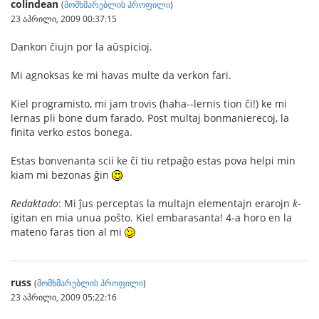
colindean
(
მომხმარებლის პროფილი
)
23 აპრილი, 2009 00:37:15
Dankon ĉiujn por la aŭspicioj.
Mi agnoksas ke mi havas multe da verkon fari.
Kiel programisto, mi jam trovis (haha--lernis tion ĉi!) ke mi
lernas pli bone dum farado. Post multaj bonmanierecoj, la
finita verko estos bonega.
Estas bonvenanta scii ke ĉi tiu retpaĝo estas pova helpi min
kiam mi bezonas ĝin
Redaktado
: Mi ĵus perceptas la multajn elementajn erarojn
k
-
igitan en mia unua poŝto. Kiel embarasanta! 4-a horo en la
mateno faras tion al mi
russ
(
მომხმარებლის პროფილი
)
23 აპრილი, 2009 05:22:16