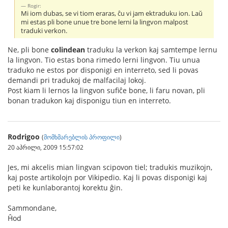
Rogir:
Mi iom dubas, se vi tiom eraras, ĉu vi jam ektraduku ion. Laŭ
mi estas pli bone unue tre bone lerni la lingvon malpost
traduki verkon.
Ne, pli bone
colindean
traduku la verkon kaj samtempe lernu
la lingvon. Tio estas bona rimedo lerni lingvon. Tiu unua
traduko ne estos por disponigi en interreto, sed li povas
demandi pri tradukoj de malfacilaj lokoj.
Post kiam li lernos la lingvon sufiĉe bone, li faru novan, pli
bonan tradukon kaj disponigu tiun en interreto.
Rodrigoo
(
მომხმარებლის პროფილი
)
20 აპრილი, 2009 15:57:02
Jes, mi akcelis mian lingvan scipovon tiel; tradukis muzikojn,
kaj poste artikolojn por Vikipedio. Kaj li povas disponigi kaj
peti ke kunlaborantoj korektu ĝin.
Sammondane,
Ĥod