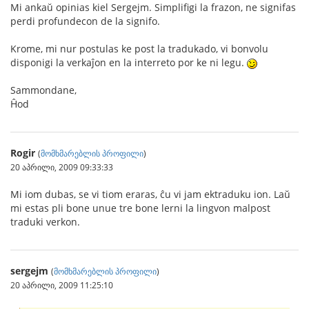
Mi ankaŭ opinias kiel Sergejm. Simplifigi la frazon, ne signifas
perdi profundecon de la signifo.
Krome, mi nur postulas ke post la tradukado, vi bonvolu
disponigi la verkaĵon en la interreto por ke ni legu.
Sammondane,
Ĥod
Rogir
(
მომხმარებლის პროფილი
)
20 აპრილი, 2009 09:33:33
Mi iom dubas, se vi tiom eraras, ĉu vi jam ektraduku ion. Laŭ
mi estas pli bone unue tre bone lerni la lingvon malpost
traduki verkon.
sergejm
(
მომხმარებლის პროფილი
)
20 აპრილი, 2009 11:25:10