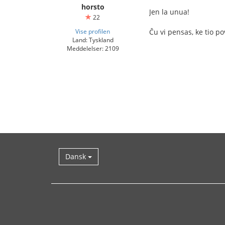
horsto
Jen la unua!
22
Vise profilen
Ĉu vi pensas, ke tio 
Land: Tyskland
Meddelelser: 2109
Dansk