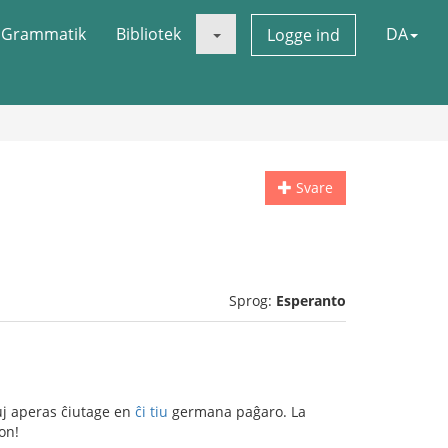
Grammatik
Bibliotek
DA
Logge ind
Svare
Sprog:
Esperanto
uj aperas ĉiutage en
ĉi tiu
germana paĝaro. La
on!