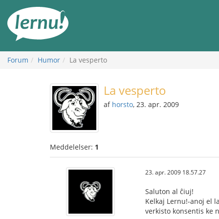
Til
indholdet
Forum
Humor
La vesperto
La vesperto
af
horsto
, 23. apr. 2009
Meddelelser:
1
23. apr. 2009 18.57.27
Saluton al ĉiuj!
Kelkaj Lernu!-anoj el 
verkisto konsentis ke n