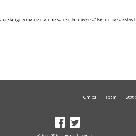
povus klarigi la mankantan mason en la universo? Ke tiu maso esta
Om os
Team
Støt 
© 2002-2026 lernu.net |
Impressum