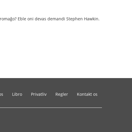
s fromaĝo? Eble oni devas demandi Stephen Hawkin.
os
Libro
Privatliv
Regler
Kontakt os