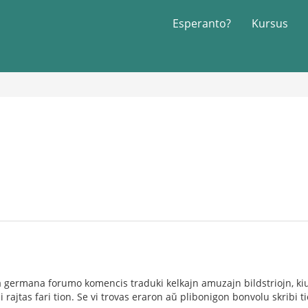
Esperanto?
Kursus
la germana forumo komencis traduki kelkajn amuzajn bildstriojn, ki
i rajtas fari tion. Se vi trovas eraron aŭ plibonigon bonvolu skribi ti