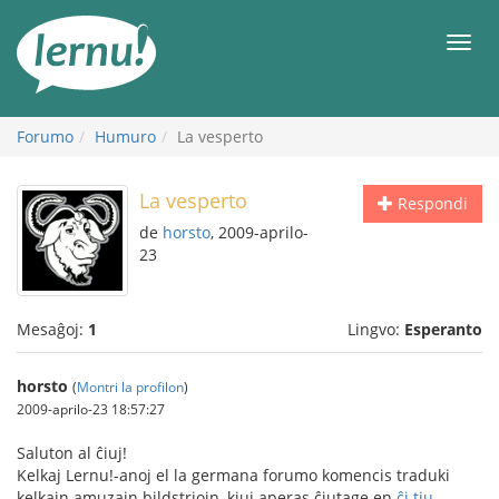
Al
la
Men
enhavo
Forumo
Humuro
La vesperto
La vesperto
Respondi
de
horsto
, 2009-aprilo-
23
Mesaĝoj:
1
Lingvo:
Esperanto
horsto
(
Montri la profilon
)
2009-aprilo-23 18:57:27
Saluton al ĉiuj!
Kelkaj Lernu!-anoj el la germana forumo komencis traduki
kelkajn amuzajn bildstriojn, kiuj aperas ĉiutage en
ĉi tiu