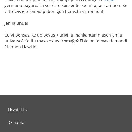
germana paĝaro. La verkisto konsentis ke ni rajtas fari tion. Se
vi trovas eraron aŭ plibonigon bonvolu skribi tion!
Jen la unua!
Ĉu vi pensas, ke tio povus klarigi la mankantan mason en la
universo? Ke tiu maso estas fromaĝo? Eble oni devas demandi
Stephen Hawkin.
Hrvatski
O nama