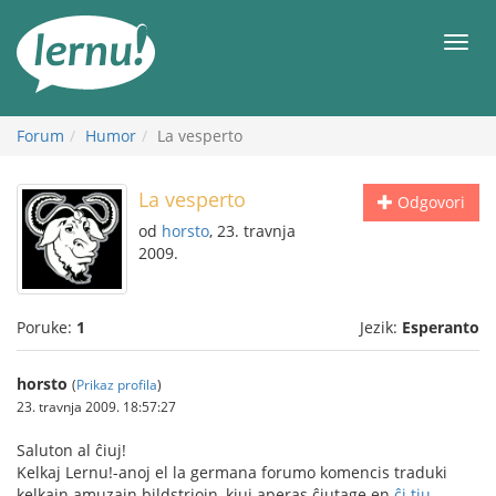
Sadržaj
Meni
Forum
Humor
La vesperto
La vesperto
Odgovori
od
horsto
, 23. travnja
2009.
Poruke:
1
Jezik:
Esperanto
horsto
(
Prikaz profila
)
23. travnja 2009. 18:57:27
Saluton al ĉiuj!
Kelkaj Lernu!-anoj el la germana forumo komencis traduki
kelkajn amuzajn bildstriojn, kiuj aperas ĉiutage en
ĉi tiu