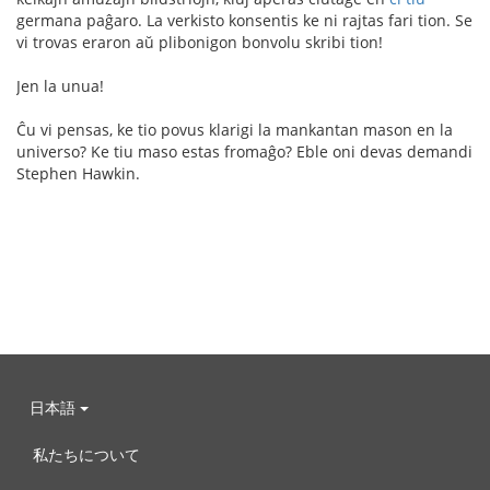
germana paĝaro. La verkisto konsentis ke ni rajtas fari tion. Se
vi trovas eraron aŭ plibonigon bonvolu skribi tion!
Jen la unua!
Ĉu vi pensas, ke tio povus klarigi la mankantan mason en la
universo? Ke tiu maso estas fromaĝo? Eble oni devas demandi
Stephen Hawkin.
日本語
私たちについて