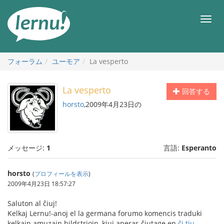
目
次
メ
へ
ニ
ュ
ー
フォーラム
ユーモア
La vesperto
La vesperto
回答する
horsto
,2009年4月23日の
メッセージ:
1
言語:
Esperanto
horsto
(
プロフィールを表示
)
2009年4月23日 18:57:27
Saluton al ĉiuj!
Kelkaj Lernu!-anoj el la germana forumo komencis traduki
kelkajn amuzajn bildstriojn, kiuj aperas ĉiutage en
ĉi tiu