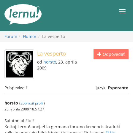
Späť
na
Men
obsah
Fórum
Humor
La vesperto
La vesperto
Odpovedať
od
horsto
, 23. apríla
2009
Príspevky:
1
Jazyk:
Esperanto
horsto
(
Zobraziť profil
)
23. apríla 2009 18:57:27
Saluton al ĉiuj!
Kelkaj Lernu!-anoj el la germana forumo komencis traduki
kelkajn amuzajn bildstriojn, kiuj aperas ĉiutage en
ĉi tiu