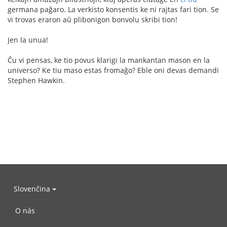
germana paĝaro. La verkisto konsentis ke ni rajtas fari tion. Se
vi trovas eraron aŭ plibonigon bonvolu skribi tion!
Jen la unua!
Ĉu vi pensas, ke tio povus klarigi la mankantan mason en la
universo? Ke tiu maso estas fromaĝo? Eble oni devas demandi
Stephen Hawkin.
Slovenčina
O nás