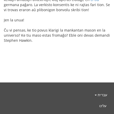
germana paĝaro. La verkisto konsentis ke ni rajtas fari tion. Se
vi trovas eraron aŭ plibonigon bonvolu skribi tion!
Jen la unua!
Ĉu vi pensas, ke tio povus klarigi la mankantan mason en la
universo? Ke tiu maso estas fromaĝo? Eble oni devas demandi
Stephen Hawkin.
עברית
עלינו