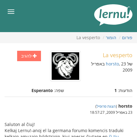
תוכן
עניינים
תפריט
פורום
הומור
La vesperto
La vesperto
להגיב
של
horsto
, 23 באפריל
2009
הודעות:
1
שפה:
Esperanto
horsto
(
הצגת פרופיל
)
23 באפריל 2009, 18:57:27
Saluton al ĉiuj!
Kelkaj Lernu!-anoj el la germana forumo komencis traduki
kelkajn amuzajn bildstriojn, kiuj aperas ĉiutage en
ĉi tiu