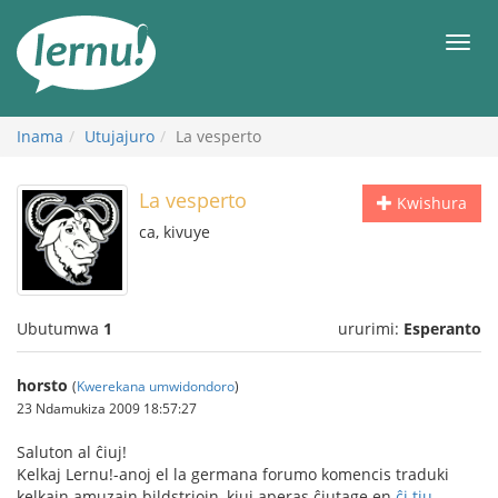
Ku
rupapuro
Urut
rw'ibirimwo
Inama
Utujajuro
La vesperto
La vesperto
Kwishura
ca, kivuye
Ubutumwa
1
ururimi:
Esperanto
horsto
(
Kwerekana umwidondoro
)
23 Ndamukiza 2009 18:57:27
Saluton al ĉiuj!
Kelkaj Lernu!-anoj el la germana forumo komencis traduki
kelkajn amuzajn bildstriojn, kiuj aperas ĉiutage en
ĉi tiu