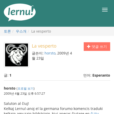
본
문
메
으
뉴
로
토론
우스개
La vesperto
La vesperto
댓글 쓰기
글쓴이:
horsto
, 2009년 4
월 23일
글:
1
언어:
Esperanto
horsto
(
프로필 보기
)
2009년 4월 23일 오후 6:57:27
Saluton al ĉiuj!
Kelkaj Lernu!-anoj el la germana forumo komencis traduki
kelkajn amuzajn bildstriojn, kiuj aperas ĉiutage en
ĉi tiu