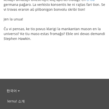
germana paĝaro. La verkisto konsentis ke ni rajtas fari tion. Se
vi trovas eraron aŭ plibonigon bonvolu skribi tion!
Jen la unua!
Ĉu vi pensas, ke tio povus klarigi la mankantan mason en la
universo? Ke tiu maso estas fromaĝo? Eble oni devas demandi
Stephen Hawkin.
한국어
lernu! 소개