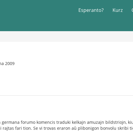
Esperanto?
Kurz
na 2009
la germana forumo komencis traduki kelkajn amuzajn bildstriojn, ki
i rajtas fari tion. Se vi trovas eraron aŭ plibonigon bonvolu skribi ti