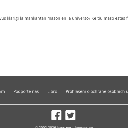
povus klarigi la mankantan mason en la universo? Ke tiu maso esta
ým
Podpořte nás
Libro
Prohlášení o ochraně osobních 
© 2002-2026 lernu.net |
Impressum