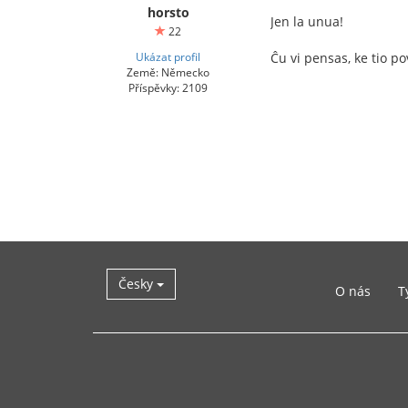
horsto
Jen la unua!
22
Ukázat profil
Ĉu vi pensas, ke tio 
Země: Německo
Příspěvky: 2109
Česky
O nás
T