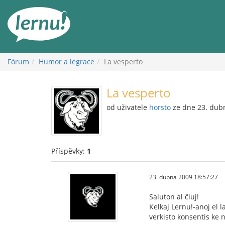
Přejít
k
obsahu
Fórum
Humor a legrace
La vesperto
La vesperto
od uživatele
horsto
ze dne 23. dub
Příspěvky:
1
23. dubna 2009 18:57:27
Saluton al ĉiuj!
Kelkaj Lernu!-anoj el 
verkisto konsentis ke n