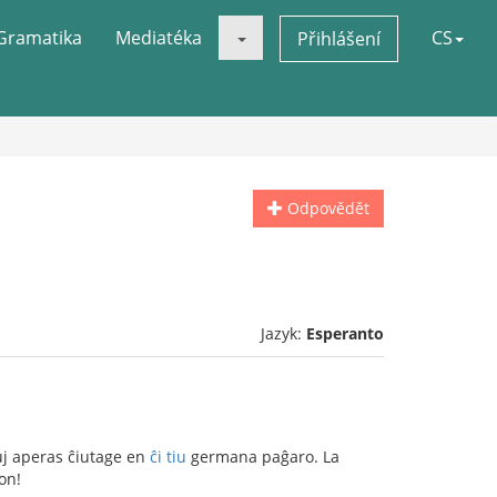
Gramatika
Mediatéka
CS
Přihlášení
Odpovědět
Jazyk:
Esperanto
uj aperas ĉiutage en
ĉi tiu
germana paĝaro. La
on!