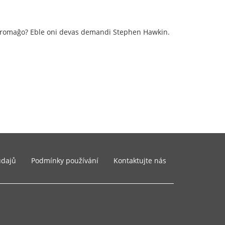
s fromaĝo? Eble oni devas demandi Stephen Hawkin.
údajů
Podmínky používání
Kontaktujte nás