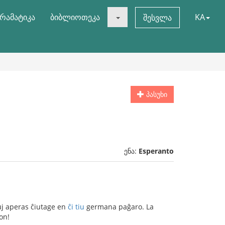
რამატიკა
ბიბლიოთეკა
KA
შესვლა
პასუხი
ენა:
Esperanto
uj aperas ĉiutage en
ĉi tiu
germana paĝaro. La
on!