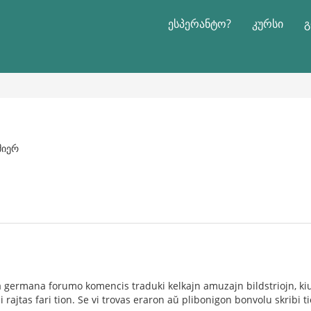
ესპერანტო?
კურსი
გ
მიერ
la germana forumo komencis traduki kelkajn amuzajn bildstriojn, ki
i rajtas fari tion. Se vi trovas eraron aŭ plibonigon bonvolu skribi ti