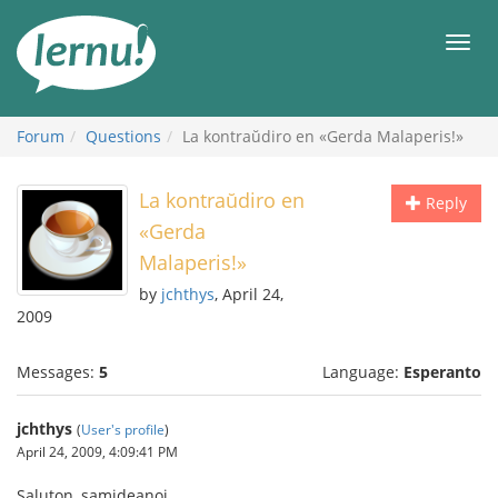
Skip
to
Men
the
content
Forum
Questions
La kontraŭdiro en «Gerda Malaperis!»
La kontraŭdiro en
Reply
«Gerda
Malaperis!»
by
jchthys
, April 24,
2009
Messages:
5
Language:
Esperanto
jchthys
(
User's profile
)
April 24, 2009, 4:09:41 PM
Saluton, samideanoj.