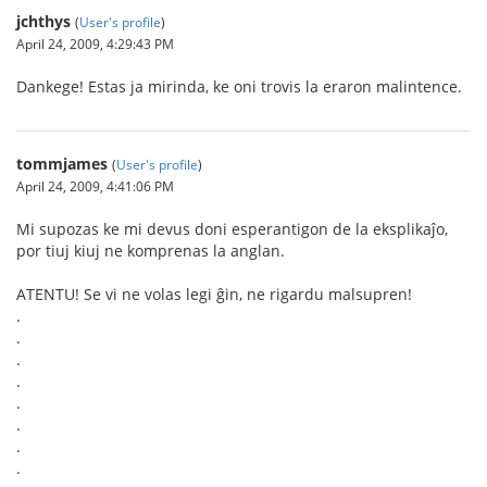
jchthys
(
User's profile
)
April 24, 2009, 4:29:43 PM
Dankege! Estas ja mirinda, ke oni trovis la eraron malintence.
tommjames
(
User's profile
)
April 24, 2009, 4:41:06 PM
Mi supozas ke mi devus doni esperantigon de la eksplikaĵo,
por tiuj kiuj ne komprenas la anglan.
ATENTU! Se vi ne volas legi ĝin, ne rigardu malsupren!
.
.
.
.
.
.
.
.