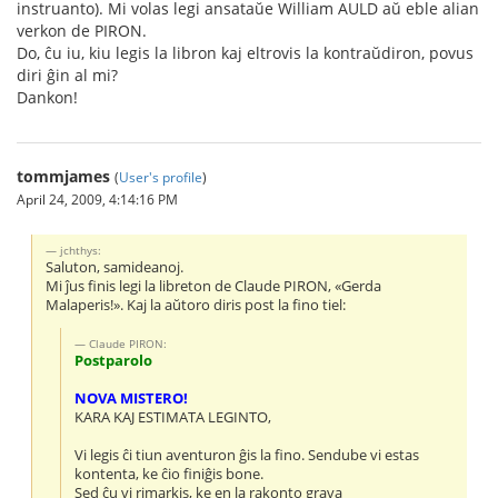
instruanto). Mi volas legi ansataŭe William AULD aŭ eble alian
verkon de PIRON.
Do, ĉu iu, kiu legis la libron kaj eltrovis la kontraŭdiron, povus
diri ĝin al mi?
Dankon!
tommjames
(
User's profile
)
April 24, 2009, 4:14:16 PM
jchthys:
Saluton, samideanoj.
Mi ĵus finis legi la libreton de Claude PIRON, «Gerda
Malaperis!». Kaj la aŭtoro diris post la fino tiel:
Claude PIRON:
Postparolo
NOVA MISTERO!
KARA KAJ ESTIMATA LEGINTO,
Vi legis ĉi tiun aventuron ĝis la fino. Sendube vi estas
kontenta, ke ĉio finiĝis bone.
Sed ĉu vi rimarkis, ke en la rakonto grava