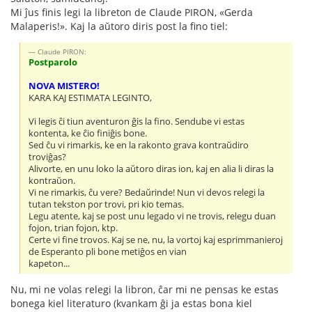
Mi ĵus finis legi la libreton de Claude PIRON, «Gerda
Malaperis!». Kaj la aŭtoro diris post la fino tiel:
Claude PIRON:
Postparolo
NOVA MISTERO!
KARA KAJ ESTIMATA LEGINTO,
Vi legis ĉi tiun aventuron ĝis la fino. Sendube vi estas
kontenta, ke ĉio finiĝis bone.
Sed ĉu vi rimarkis, ke en la rakonto grava kontraŭdiro
troviĝas?
Alivorte, en unu loko la aŭtoro diras ion, kaj en alia li diras la
kontraŭon.
Vi ne rimarkis, ĉu vere? Bedaŭrinde! Nun vi devos relegi la
tutan tekston por trovi, pri kio temas.
Legu atente, kaj se post unu legado vi ne trovis, relegu duan
fojon, trian fojon, ktp.
Certe vi fine trovos. Kaj se ne, nu, la vortoj kaj esprimmanieroj
de Esperanto pli bone metiĝos en vian
kapeton...
Nu, mi ne volas relegi la libron, ĉar mi ne pensas ke estas
bonega kiel literaturo (kvankam ĝi ja estas bona kiel