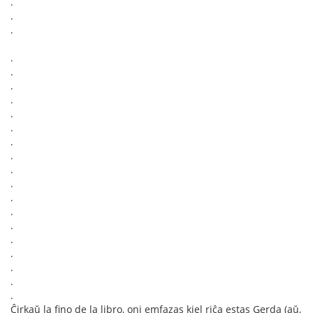
.
.
.
.
.
.
.
.
.
.
.
.
.
.
.
.
.
.
.
.
.
Ĉirkaŭ la fino de la libro, oni emfazas kiel riĉa estas Gerda (aŭ,