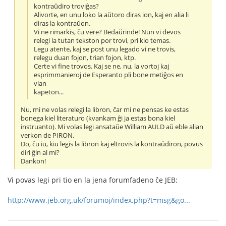
kontraŭdiro troviĝas?
Alivorte, en unu loko la aŭtoro diras ion, kaj en alia li
diras la kontraŭon.
Vi ne rimarkis, ĉu vere? Bedaŭrinde! Nun vi devos
relegi la tutan tekston por trovi, pri kio temas.
Legu atente, kaj se post unu legado vi ne trovis,
relegu duan fojon, trian fojon, ktp.
Certe vi fine trovos. Kaj se ne, nu, la vortoj kaj
esprimmanieroj de Esperanto pli bone metiĝos en
vian
kapeton...
Nu, mi ne volas relegi la libron, ĉar mi ne pensas ke estas
bonega kiel literaturo (kvankam ĝi ja estas bona kiel
instruanto). Mi volas legi ansataŭe William AULD aŭ eble alian
verkon de PIRON.
Do, ĉu iu, kiu legis la libron kaj eltrovis la kontraŭdiron, povus
diri ĝin al mi?
Dankon!
Vi povas legi pri tio en la jena forumfadeno ĉe JEB:
http://www.jeb.org.uk/forumoj/index.php?t=msg&go...