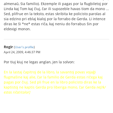
almenaŭ, ŝia familio). Ekzemple ili pagas por la flugbiletoj por
Linda kaj Tom kaj ĉiuj, ĉar ili supozeble havas tiom da mono ...
Sed, plifrue en la teksto, estas skribita ke policisto parolas al
sia edzino pri eblaj kialoj por la forrabo de Gerda. Li intence
diras ke ŝi *ne* estas riĉa, kaj neniu do forrabus ŝin por
eldevigi monon.
Rogir
(
User's profile
)
April 24, 2009, 4:46:37 PM
Por tiuj kiuj ne legas anglan, jen la solvon:
En la lastaj ĉapitroj de la libro, la savantoj povas vojaĝi
flugmaŝine kaj alie, ĉar la familio de Gerda estas riĉega kaj
pagas por ĉiuj. Sed pli frue en la libro policisto diras ke la
kaptistoj ne kaptis Gerda pro liberiga mono, ĉar Gerda
ne[/k/
estas riĉa!/color]