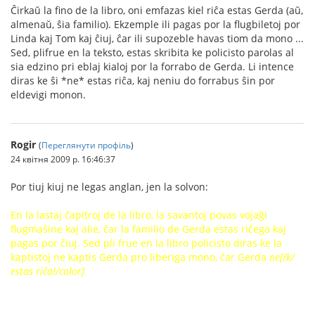
Ĉirkaŭ la fino de la libro, oni emfazas kiel riĉa estas Gerda (aŭ,
almenaŭ, ŝia familio). Ekzemple ili pagas por la flugbiletoj por
Linda kaj Tom kaj ĉiuj, ĉar ili supozeble havas tiom da mono ...
Sed, plifrue en la teksto, estas skribita ke policisto parolas al
sia edzino pri eblaj kialoj por la forrabo de Gerda. Li intence
diras ke ŝi *ne* estas riĉa, kaj neniu do forrabus ŝin por
eldevigi monon.
Rogir
(
Переглянути профіль
)
24 квітня 2009 р. 16:46:37
Por tiuj kiuj ne legas anglan, jen la solvon:
En la lastaj ĉapitroj de la libro, la savantoj povas vojaĝi
flugmaŝine kaj alie, ĉar la familio de Gerda estas riĉega kaj
pagas por ĉiuj. Sed pli frue en la libro policisto diras ke la
kaptistoj ne kaptis Gerda pro liberiga mono, ĉar Gerda
ne[/k/
estas riĉa!/color]