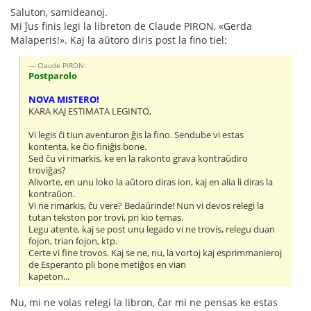
Saluton, samideanoj.
Mi ĵus finis legi la libreton de Claude PIRON, «Gerda
Malaperis!». Kaj la aŭtoro diris post la fino tiel:
Claude PIRON:
Postparolo
NOVA MISTERO!
KARA KAJ ESTIMATA LEGINTO,
Vi legis ĉi tiun aventuron ĝis la fino. Sendube vi estas
kontenta, ke ĉio finiĝis bone.
Sed ĉu vi rimarkis, ke en la rakonto grava kontraŭdiro
troviĝas?
Alivorte, en unu loko la aŭtoro diras ion, kaj en alia li diras la
kontraŭon.
Vi ne rimarkis, ĉu vere? Bedaŭrinde! Nun vi devos relegi la
tutan tekston por trovi, pri kio temas.
Legu atente, kaj se post unu legado vi ne trovis, relegu duan
fojon, trian fojon, ktp.
Certe vi fine trovos. Kaj se ne, nu, la vortoj kaj esprimmanieroj
de Esperanto pli bone metiĝos en vian
kapeton...
Nu, mi ne volas relegi la libron, ĉar mi ne pensas ke estas