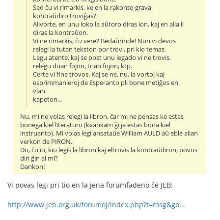
Sed ĉu vi rimarkis, ke en la rakonto grava
kontraŭdiro troviĝas?
Alivorte, en unu loko la aŭtoro diras ion, kaj en alia li
diras la kontraŭon.
Vi ne rimarkis, ĉu vere? Bedaŭrinde! Nun vi devos
relegi la tutan tekston por trovi, pri kio temas.
Legu atente, kaj se post unu legado vi ne trovis,
relegu duan fojon, trian fojon, ktp.
Certe vi fine trovos. Kaj se ne, nu, la vortoj kaj
esprimmanieroj de Esperanto pli bone metiĝos en
vian
kapeton...
Nu, mi ne volas relegi la libron, ĉar mi ne pensas ke estas
bonega kiel literaturo (kvankam ĝi ja estas bona kiel
instruanto). Mi volas legi ansataŭe William AULD aŭ eble alian
verkon de PIRON.
Do, ĉu iu, kiu legis la libron kaj eltrovis la kontraŭdiron, povus
diri ĝin al mi?
Dankon!
Vi povas legi pri tio en la jena forumfadeno ĉe JEB:
http://www.jeb.org.uk/forumoj/index.php?t=msg&go...