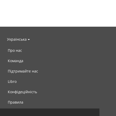
Українська
Про нас
Команда
Підтримайте нас
Libro
Конфідеційність
Правила
Контакти