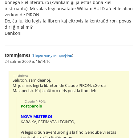
bonega kiel literaturo (kvankam ĝi ja estas bona kiel
instruanto). Mi volas legi ansataŭe William AULD aŭ eble alian
verkon de PIRON.
Do, ĉu iu, kiu legis la libron kaj eltrovis la kontraŭdiron, povus
diri ĝin al mi?
Dankon!
tommjames
(
Переглянути профіль
)
24 квітня 2009 р. 16:14:16
jchthys:
Saluton, samideanoj.
Mi ĵus finis legi la libreton de Claude PIRON, «Gerda
Malaperis!». Kaj la aŭtoro diris post la fino tiel:
Claude PIRON:
Postparolo
NOVA MISTERO!
KARA KAJ ESTIMATA LEGINTO,
Vi legis ĉi tiun aventuron ĝis la fino. Sendube vi estas
kontenta, ke ĉio finiĝis bone.