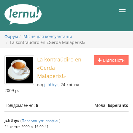
До
змісту
Мен
Форум
Місце для консультацій
La kontraŭdiro en «Gerda Malaperis!»
La kontraŭdiro en
Відповісти
«Gerda
Malaperis!»
від
jchthys
, 24 квітня
2009 р.
Повідомлення:
5
Мова:
Esperanto
jchthys
(
Переглянути профіль
)
24 квітня 2009 р. 16:09:41