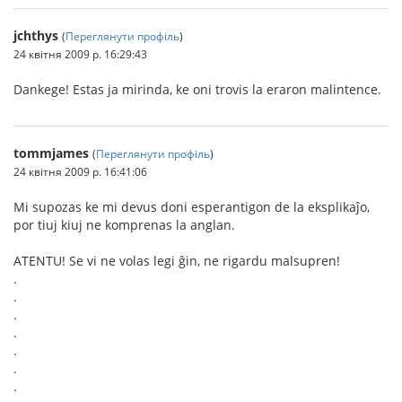
jchthys
(
Переглянути профіль
)
24 квітня 2009 р. 16:29:43
Dankege! Estas ja mirinda, ke oni trovis la eraron malintence.
tommjames
(
Переглянути профіль
)
24 квітня 2009 р. 16:41:06
Mi supozas ke mi devus doni esperantigon de la eksplikaĵo,
por tiuj kiuj ne komprenas la anglan.
ATENTU! Se vi ne volas legi ĝin, ne rigardu malsupren!
.
.
.
.
.
.
.