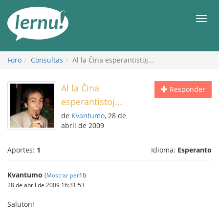
Contenido
Men
Foro
Consultas
Al la Ĉina esperantistoj...
Al la Ĉina
Responder
esperantistoj...
de
Kvantumo
, 28 de
abril de 2009
Aportes:
1
Idioma:
Esperanto
Kvantumo
(
Mostrar perfil
)
28 de abril de 2009 16:31:53
Saluton!